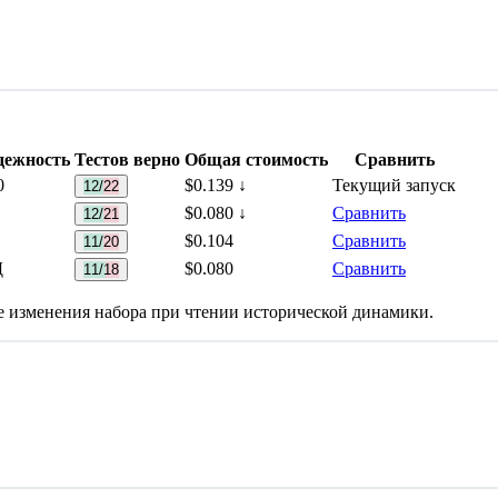
дежность
Тестов верно
Общая стоимость
Сравнить
0
$0.139
↓
Текущий запуск
12/22
$0.080
↓
Сравнить
12/21
$0.104
Сравнить
11/20
Д
$0.080
Сравнить
11/18
е изменения набора при чтении исторической динамики.