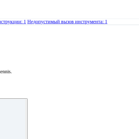
струкции: 1
Недопустимый вызов инструмента: 1
tennis.