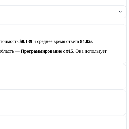
 стоимость
$0.139
и среднее время ответа
84.82s
.
 область —
Программирование
с
#15
. Она использует