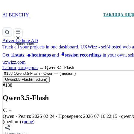
AI BENCHY
ТАБЛИЦА ЛИД
Advertise here
AD
Навигация
Track all your projects in one dashboard.
UXWizz - self-hosted web an
Get 📊
stats
, 🔥
heatmaps
and 🎥
session recordings
in your own, sel
uxwizz.com
Таблица лидеров
→
Qwen3.5-Flash
Qwen3.5-Flash
(medium)
#138
Qwen3.5-Flash
Qwen
·
Релиз: 2026-02-24
·
Проверено: 2026-07-16 22:15
·
qwen/
(medium)
(none)
Поделиться