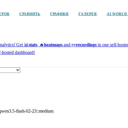
ЕРОВ
СРАВНИТЬ
ГРАФИКИ
ГАЛЕРЕЯ
AI WORLD
alytics!
Get 📊
stats
, 🔥
heatmaps
and 👀
recordings
in one self-host
f-hosted dashboard!
qwen3.5-flash-02-23::medium