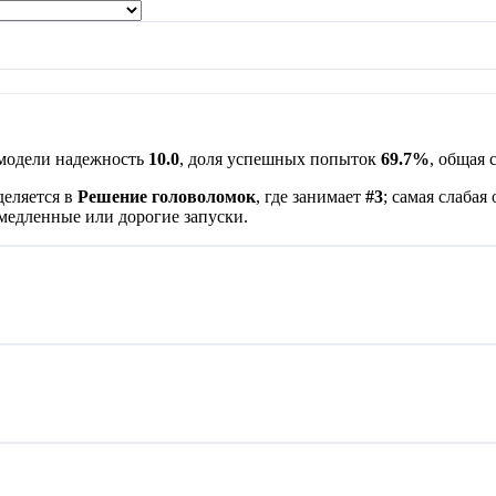
 модели надежность
10.0
, доля успешных попыток
69.7%
, общая
деляется в
Решение головоломок
, где занимает
#3
; самая слабая
 медленные или дорогие запуски.