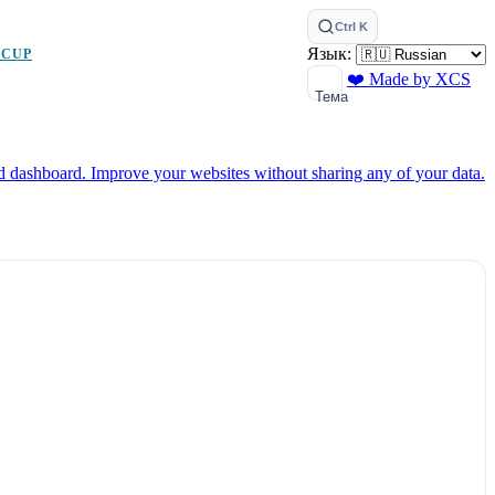
Ctrl K
Язык:
 CUP
❤️ Made by XCS
Тема
ed dashboard.
Improve your websites without sharing any of your data.