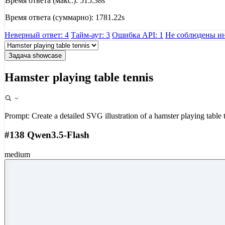
Время ответа (макс.): 515.38s
Время ответа (суммарно): 1781.22s
Неверный ответ: 4
Тайм-аут: 3
Ошибка API: 1
Не соблюдены ин
Задача showcase
Hamster playing table tennis
Prompt:
Create a detailed SVG illustration of a hamster playing table 
#138 Qwen3.5-Flash
medium