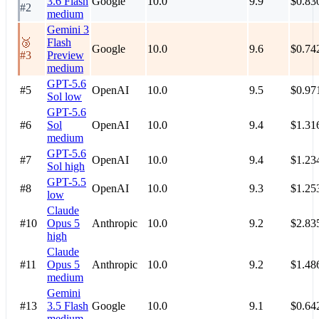
3.6 Flash
Google
10.0
9.9
$0.83
#2
medium
Gemini 3
🥉
Flash
Google
10.0
9.6
$0.74
#3
Preview
medium
GPT-5.6
#5
OpenAI
10.0
9.5
$0.97
Sol
low
GPT-5.6
#6
Sol
OpenAI
10.0
9.4
$1.31
medium
GPT-5.6
#7
OpenAI
10.0
9.4
$1.23
Sol
high
GPT-5.5
#8
OpenAI
10.0
9.3
$1.25
low
Claude
#10
Opus 5
Anthropic
10.0
9.2
$2.83
high
Claude
#11
Opus 5
Anthropic
10.0
9.2
$1.48
medium
Gemini
#13
3.5 Flash
Google
10.0
9.1
$0.64
medium