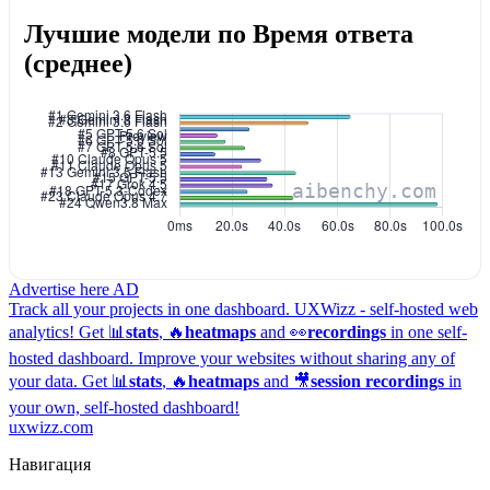
Лучшие модели по Время ответа
(среднее)
Advertise here
AD
Track all your projects in one dashboard.
UXWizz - self-hosted web
analytics!
Get 📊
stats
, 🔥
heatmaps
and 👀
recordings
in one self-
hosted dashboard.
Improve your websites without sharing any of
your data. Get 📊
stats
, 🔥
heatmaps
and 🎥
session recordings
in
your own, self-hosted dashboard!
uxwizz.com
Навигация