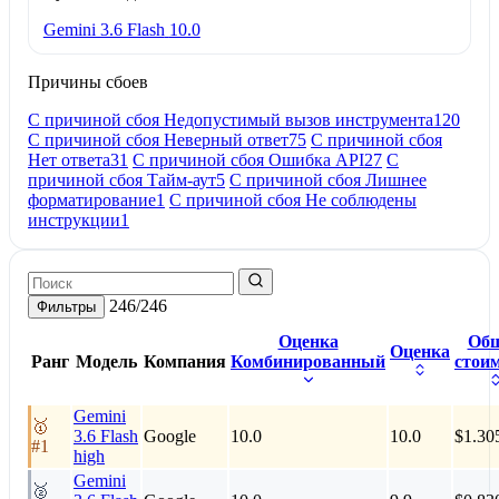
Gemini 3.6 Flash
10.0
Причины сбоев
С причиной сбоя Недопустимый вызов инструмента
120
С причиной сбоя Неверный ответ
75
С причиной сбоя
Нет ответа
31
С причиной сбоя Ошибка API
27
С
причиной сбоя Тайм-аут
5
С причиной сбоя Лишнее
форматирование
1
С причиной сбоя Не соблюдены
инструкции
1
246/246
Фильтры
Оценка
Об
Оценка
Ранг
Модель
Компания
Комбинированный
стои
Gemini
🥇
3.6 Flash
Google
10.0
10.0
$1.30
#1
high
Gemini
🥈