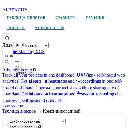
AI BENCHY
ТАБЛИЦА ЛИДЕРОВ
СРАВНИТЬ
ГРАФИКИ
ГАЛЕРЕЯ
AI WORLD CUP
Язык:
❤️ Made by XCS
Тема
Advertise here
AD
Навигация
Track all your projects in one dashboard.
UXWizz - self-hosted web
analytics!
Get 📊
stats
, 🔥
heatmaps
and 👀
recordings
in one self-
hosted dashboard.
Improve your websites without sharing any of
your data. Get 📊
stats
, 🔥
heatmaps
and 🎥
session recordings
in
your own, self-hosted dashboard!
uxwizz.com
Таблица лидеров
→
Комбинированный
Комбинированный