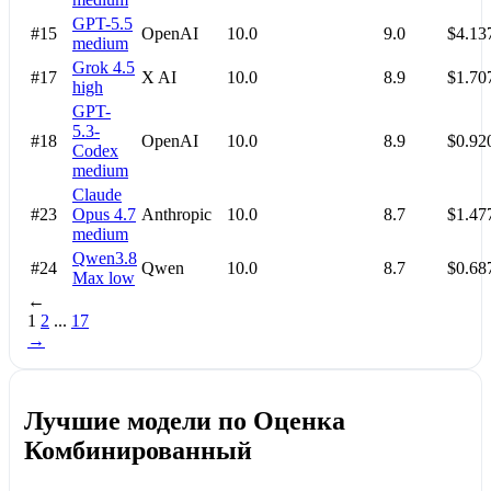
GPT-5.5
#15
OpenAI
10.0
9.0
$4.13
medium
Grok 4.5
#17
X AI
10.0
8.9
$1.70
high
GPT-
5.3-
#18
OpenAI
10.0
8.9
$0.92
Codex
medium
Claude
#23
Opus 4.7
Anthropic
10.0
8.7
$1.47
medium
Qwen3.8
#24
Qwen
10.0
8.7
$0.68
Max
low
←
1
2
...
17
→
Лучшие модели по Оценка
Комбинированный