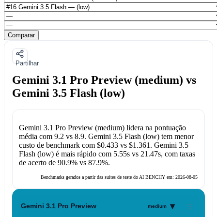
Comparar
Partilhar
Gemini 3.1 Pro Preview (medium) vs
Gemini 3.5 Flash (low)
Gemini 3.1 Pro Preview (medium)
lidera na pontuação
média com
9.2
vs
8.9
.
Gemini 3.5 Flash (low)
tem menor
custo de benchmark com
$0.433
vs
$1.361
.
Gemini 3.5
Flash (low)
é mais rápido com
5.55s
vs
21.47s
, com taxas
de acerto de
90.9%
vs
87.9%
.
Benchmarks gerados a partir das suítes de teste do AI BENCHY em:
2026-08-05
▾
Gemini 3.1 Pro Preview
medium