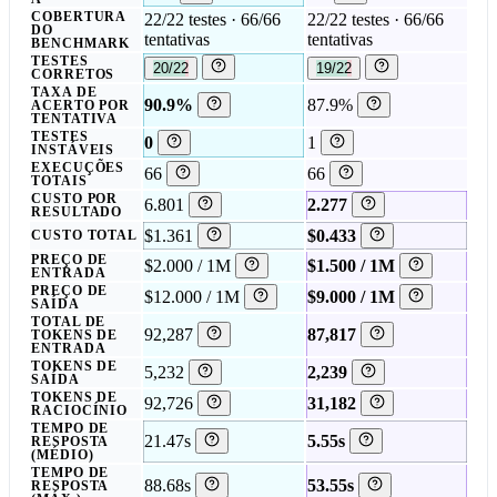
COBERTURA
22/22 testes · 66/66
22/22 testes · 66/66
DO
tentativas
tentativas
BENCHMARK
TESTES
20/22
19/22
CORRETOS
TAXA DE
90.9%
87.9%
ACERTO POR
TENTATIVA
TESTES
0
1
INSTÁVEIS
EXECUÇÕES
66
66
TOTAIS
CUSTO POR
6.801
2.277
RESULTADO
$1.361
$0.433
CUSTO TOTAL
PREÇO DE
$2.000 / 1M
$1.500 / 1M
ENTRADA
PREÇO DE
$12.000 / 1M
$9.000 / 1M
SAÍDA
TOTAL DE
92,287
87,817
TOKENS DE
ENTRADA
TOKENS DE
5,232
2,239
SAÍDA
TOKENS DE
92,726
31,182
RACIOCÍNIO
TEMPO DE
21.47s
5.55s
RESPOSTA
(MÉDIO)
TEMPO DE
88.68s
53.55s
RESPOSTA