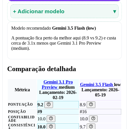
+ Adicionar modelo
▾
Modelo recomendado
Gemini 3.5 Flash (low)
A pontuação fica perto da melhor aqui (8.9 vs 9.2) e custa
cerca de 3.1x menos que Gemini 3.1 Pro Preview
(medium).
Comparação detalhada
Gemini 3.1 Pro
Gemini 3.5 Flash
low
Preview
medium
Métrica
Lançamento: 2026-
Lançamento: 2026-
05-19
02-19
9.2
8.9
PONTUAÇÃO
#9
#16
POSIÇÃO
CONFIABILID
10.0
10.0
ADE
CONSISTÊNCI
10.0
9.7
A