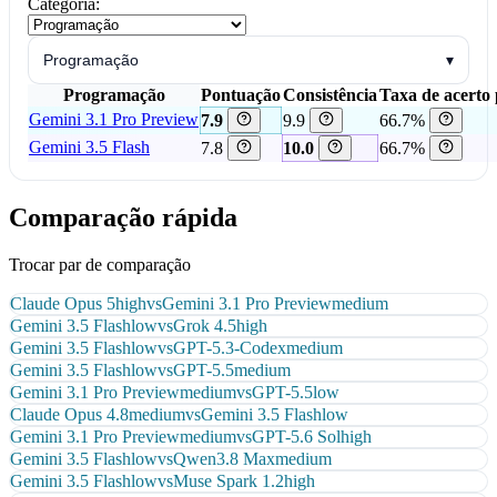
Categoria:
Programação
▾
Programação
Pontuação
Consistência
Taxa de acerto 
Gemini 3.1 Pro Preview
7.9
9.9
66.7%
Gemini 3.5 Flash
7.8
10.0
66.7%
Comparação rápida
Trocar par de comparação
Claude Opus 5
high
vs
Gemini 3.1 Pro Preview
medium
Gemini 3.5 Flash
low
vs
Grok 4.5
high
Gemini 3.5 Flash
low
vs
GPT-5.3-Codex
medium
Gemini 3.5 Flash
low
vs
GPT-5.5
medium
Gemini 3.1 Pro Preview
medium
vs
GPT-5.5
low
Claude Opus 4.8
medium
vs
Gemini 3.5 Flash
low
Gemini 3.1 Pro Preview
medium
vs
GPT-5.6 Sol
high
Gemini 3.5 Flash
low
vs
Qwen3.8 Max
medium
Gemini 3.5 Flash
low
vs
Muse Spark 1.2
high