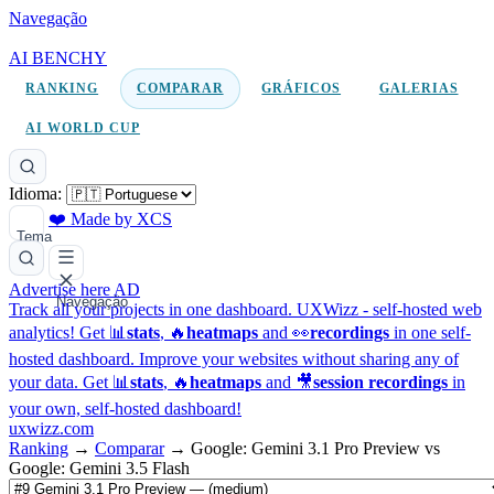
Navegação
AI BENCHY
RANKING
COMPARAR
GRÁFICOS
GALERIAS
AI WORLD CUP
Idioma:
❤️ Made by XCS
Tema
Advertise here
AD
Navegação
Track all your projects in one dashboard.
UXWizz - self-hosted web
analytics!
Get 📊
stats
, 🔥
heatmaps
and 👀
recordings
in one self-
hosted dashboard.
Improve your websites without sharing any of
your data. Get 📊
stats
, 🔥
heatmaps
and 🎥
session recordings
in
your own, self-hosted dashboard!
uxwizz.com
Ranking
→
Comparar
→
Google: Gemini 3.1 Pro Preview vs
Google: Gemini 3.5 Flash