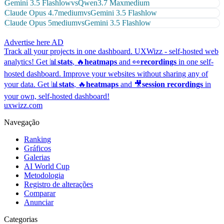
Gemini 3.5 Flash
low
vs
Qwen3.7 Max
medium
Claude Opus 4.7
medium
vs
Gemini 3.5 Flash
low
Claude Opus 5
medium
vs
Gemini 3.5 Flash
low
Advertise here
AD
Track all your projects in one dashboard.
UXWizz - self-hosted web
analytics!
Get 📊
stats
, 🔥
heatmaps
and 👀
recordings
in one self-
hosted dashboard.
Improve your websites without sharing any of
your data. Get 📊
stats
, 🔥
heatmaps
and 🎥
session recordings
in
your own, self-hosted dashboard!
uxwizz.com
Navegação
Ranking
Gráficos
Galerias
AI World Cup
Metodologia
Registro de alterações
Comparar
Anunciar
Categorias