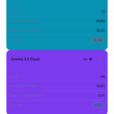
Posição
#9
Total de tokens de saída
97,958
Tempo de resposta (médio)
21.47s
Custo total
$1.361
▾
Gemini 3.5 Flash
low
Posição
#16
Total de tokens de saída
33,421
Tempo de resposta (médio)
5.55s
Custo total
$0.433