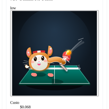
low
Custo
$0.068