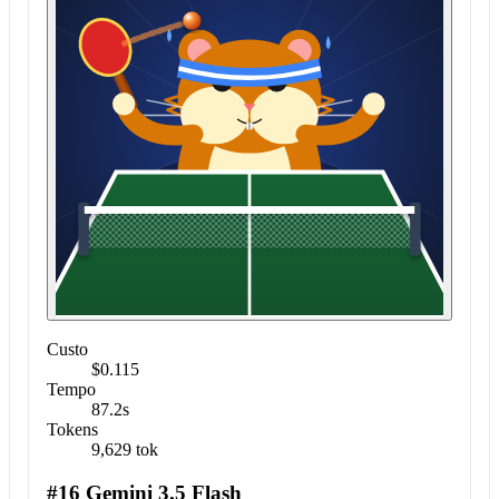
Custo
$0.115
Tempo
87.2s
Tokens
9,629 tok
#16 Gemini 3.5 Flash