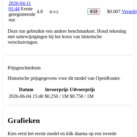
2026-04-11
01:44
Eerste
4.8
n.v.t.
$0.007
Vergeli
4/18
geregistreerde
run
Deze run gebruikte een andere benchmarkset. Houd rekening
met suitewijzigingen bij het lezen van historische
verschuivingen.
Prijsgeschiedenis
Historische prijsgegevens voor dit model van OpenRouter.
Datum
Invoerprijs
Uitvoerprijs
2026-06-04 15:40
$0.250 / 1M
$0.750 / 1M
Grafieken
Kies eerst het eerste model en klik daarna op een tweede