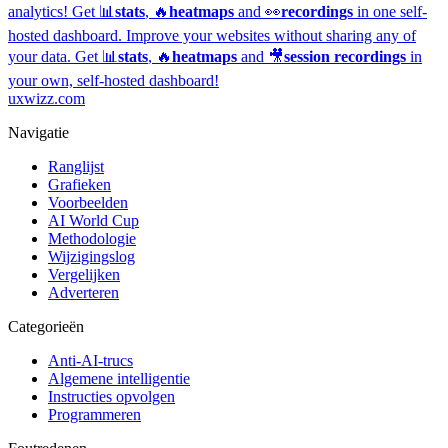
analytics!
Get 📊
stats
, 🔥
heatmaps
and 👀
recordings
in one self-
hosted dashboard.
Improve your websites without sharing any of
your data. Get 📊
stats
, 🔥
heatmaps
and 🎥
session recordings
in
your own, self-hosted dashboard!
uxwizz.com
Navigatie
Ranglijst
Grafieken
Voorbeelden
AI World Cup
Methodologie
Wijzigingslog
Vergelijken
Adverteren
Categorieën
Anti-AI-trucs
Algemene intelligentie
Instructies opvolgen
Programmeren