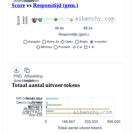
downloaden
kopiëren
Score
vs
Responstijd (gem.)
PNG
Afbeelding
downloaden
kopiëren
Totaal aantal uitvoer-tokens