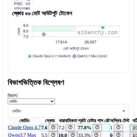
PNG
ছবি
ডাউনলোড
কপি
স্কোর vs মোট আউটপুট টোকেন
করুন
করুন
বিভাগভিত্তিক বিশ্লেষণ
বিভাগ:
কোডিং
▾
কোডিং
স্কোর
ধারাবাহিকতা
প্রতি চেষ্টায় পাস রেট
অস্থির টেস্ট
সঠ
Claude Opus 4.7
7.6
7.2
77.8%
1
2/
Qwen3.7 Max
5.5
10.0
33.3%
0
1/