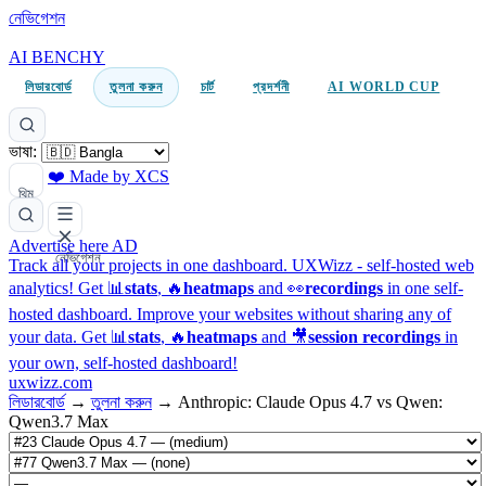
নেভিগেশন
AI BENCHY
লিডারবোর্ড
তুলনা করুন
চার্ট
প্রদর্শনী
AI WORLD CUP
ভাষা:
❤️ Made by XCS
থিম
Advertise here
AD
নেভিগেশন
Track all your projects in one dashboard.
UXWizz - self-hosted web
analytics!
Get 📊
stats
, 🔥
heatmaps
and 👀
recordings
in one self-
hosted dashboard.
Improve your websites without sharing any of
your data. Get 📊
stats
, 🔥
heatmaps
and 🎥
session recordings
in
your own, self-hosted dashboard!
uxwizz.com
লিডারবোর্ড
→
তুলনা করুন
→
Anthropic: Claude Opus 4.7 vs Qwen:
Qwen3.7 Max