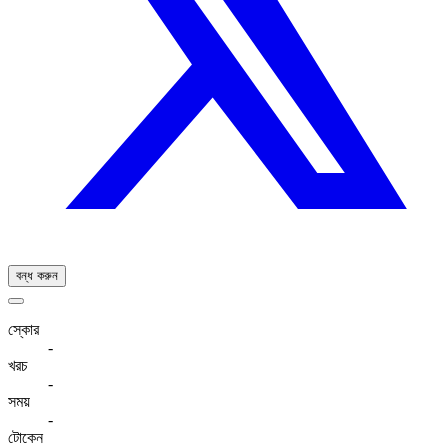
বন্ধ করুন
স্কোর
-
খরচ
-
সময়
-
টোকেন