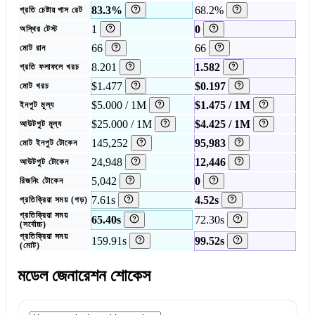
83.3%
68.2%
প্রতি চেষ্টায় পাস রেট
1
0
অস্থির টেস্ট
66
66
মোট রান
8.201
1.582
প্রতি ফলাফলে খরচ
$1.477
$0.197
মোট খরচ
$5.000 / 1M
$1.475 / 1M
ইনপুট মূল্য
$25.000 / 1M
$4.425 / 1M
আউটপুট মূল্য
145,252
95,983
মোট ইনপুট টোকেন
24,948
12,446
আউটপুট টোকেন
5,042
0
রিজনিং টোকেন
7.61s
4.52s
প্রতিক্রিয়া সময় (গড়)
প্রতিক্রিয়া সময়
65.40s
72.30s
(সর্বোচ্চ)
প্রতিক্রিয়া সময়
159.91s
99.52s
(মোট)
মডেল জেনারেশন শোকেস