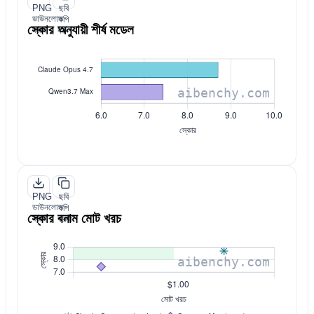
PNG
ছবি
ডাউনলোড
কপি
স্কোর অনুযায়ী শীর্ষ মডেল
করুন
করুন
PNG
ছবি
ডাউনলোড
কপি
স্কোর বনাম মোট খরচ
করুন
করুন