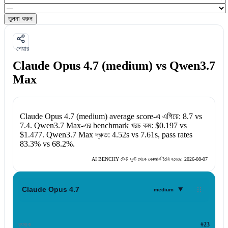
তুলনা করুন
শেয়ার
Claude Opus 4.7 (medium) vs Qwen3.7
Max
Claude Opus 4.7 (medium)
average score-এ এগিয়ে:
8.7
vs
7.4
.
Qwen3.7 Max
-এর benchmark খরচ কম:
$0.197
vs
$1.477
.
Qwen3.7 Max
দ্রুত:
4.52s
vs
7.61s
, pass rates
83.3%
vs
68.2%
.
AI BENCHY টেস্ট স্যুট থেকে বেঞ্চমার্ক তৈরি হয়েছে:
2026-08-07
▾
Claude Opus 4.7
medium
র‍্যাঙ্ক
#23