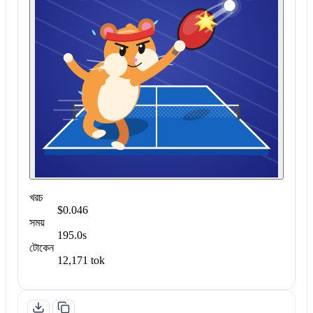
খরচ
$0.046
সময়
195.0s
টোকেন
12,171 tok