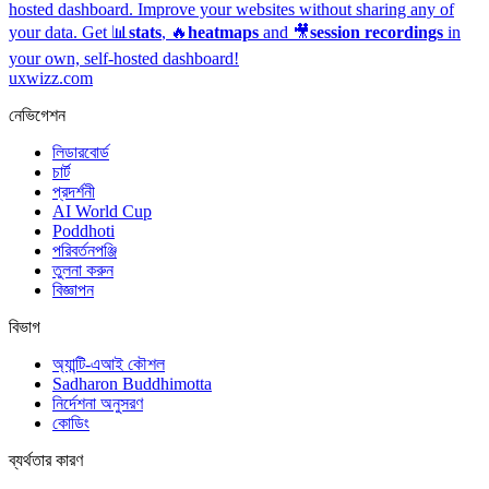
hosted dashboard.
Improve your websites without sharing any of
your data. Get 📊
stats
, 🔥
heatmaps
and 🎥
session recordings
in
your own, self-hosted dashboard!
uxwizz.com
নেভিগেশন
লিডারবোর্ড
চার্ট
প্রদর্শনী
AI World Cup
Poddhoti
পরিবর্তনপঞ্জি
তুলনা করুন
বিজ্ঞাপন
বিভাগ
অ্যান্টি-এআই কৌশল
Sadharon Buddhimotta
নির্দেশনা অনুসরণ
কোডিং
ব্যর্থতার কারণ