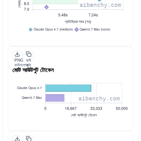
PNG
ছবি
ডাউনলোড
কপি
মোট আউটপুট টোকেন
করুন
করুন