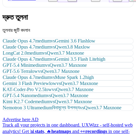
দ্রুত তুলনা
তুলনার জুটি বদলান
Claude Opus 4.7
medium
vs
Gemini 3.6 Flash
low
Claude Opus 4.7
medium
vs
Qwen3.8 Max
low
LongCat 2.0
medium
vs
Qwen3.7 Max
none
Claude Opus 4.7
medium
vs
Gemini 3.5 Flash Lite
high
GPT-5.4 Mini
medium
vs
Qwen3.7 Max
none
GPT-5.6 Terra
low
vs
Qwen3.7 Max
none
Claude Opus 4.7
medium
vs
Muse Spark 1.2
high
Gemini 3 Flash Preview
low
vs
Qwen3.7 Max
none
KAT-Coder-Pro V2.5
low
vs
Qwen3.7 Max
none
GPT-5.4 Nano
medium
vs
Qwen3.7 Max
none
Kimi K2.7 Code
medium
vs
Qwen3.7 Max
none
Nemotron 3 Ultra
medium
বিনামূল্যে উপলভ্য
vs
Qwen3.7 Max
none
Advertise here
AD
Track all your projects in one dashboard.
UXWizz - self-hosted web
analytics!
Get 📊
stats
, 🔥
heatmaps
and 👀
recordings
in one self-