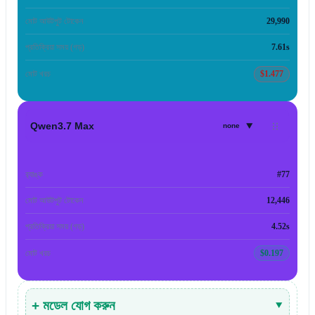
মোট আউটপুট টোকেন
29,990
প্রতিক্রিয়া সময় (গড়)
7.61s
মোট খরচ
$1.477
▾
Qwen3.7 Max
none
র‍্যাঙ্ক
#77
মোট আউটপুট টোকেন
12,446
প্রতিক্রিয়া সময় (গড়)
4.52s
মোট খরচ
$0.197
+ মডেল যোগ করুন
▾