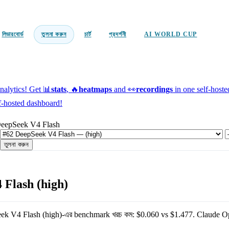
লিডারবোর্ড
তুলনা করুন
চার্ট
প্রদর্শনী
AI WORLD CUP
alytics!
Get 📊
stats
, 🔥
heatmaps
and 👀
recordings
in one self-host
f-hosted dashboard!
DeepSeek V4 Flash
তুলনা করুন
 Flash (high)
ek V4 Flash (high)
-এর benchmark খরচ কম:
$0.060
vs
$1.477
.
Claude O