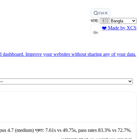
Ctrl K
ভাষা:
❤️ Made by XCS
থিম
ed dashboard.
Improve your websites without sharing any of your data.
pus 4.7 (medium)
দ্রুত:
7.61s
vs
49.75s
, pass rates
83.3%
vs
72.7%
.