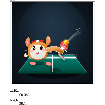
التكلفة
$0.068
الوقت
39.1s