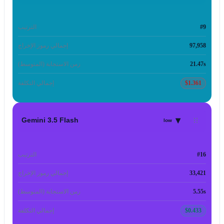
#9
الترتيب
97,958
إجمالي رموز الإخراج
21.47s
زمن الاستجابة (المتوسط)
$1.361
إجمالي التكلفة
▾
Gemini 3.5 Flash
low
#16
الترتيب
33,421
إجمالي رموز الإخراج
5.55s
زمن الاستجابة (المتوسط)
$0.433
إجمالي التكلفة