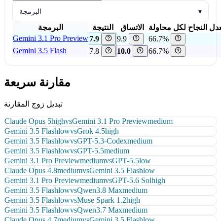
▾
البرمجة
دل النجاح لكل محاولة
الاتساق
النتيجة
البرمجة
Gemini 3.1 Pro Preview
7.9
9.9
66.7%
Gemini 3.5 Flash
7.8
10.0
66.7%
مقارنة سريعة
تبديل زوج المقارنة
Claude Opus 5
high
vs
Gemini 3.1 Pro Preview
medium
Gemini 3.5 Flash
low
vs
Grok 4.5
high
Gemini 3.5 Flash
low
vs
GPT-5.3-Codex
medium
Gemini 3.5 Flash
low
vs
GPT-5.5
medium
Gemini 3.1 Pro Preview
medium
vs
GPT-5.5
low
Claude Opus 4.8
medium
vs
Gemini 3.5 Flash
low
Gemini 3.1 Pro Preview
medium
vs
GPT-5.6 Sol
high
Gemini 3.5 Flash
low
vs
Qwen3.8 Max
medium
Gemini 3.5 Flash
low
vs
Muse Spark 1.2
high
Gemini 3.5 Flash
low
vs
Qwen3.7 Max
medium
Claude Opus 4.7
medium
vs
Gemini 3.5 Flash
low