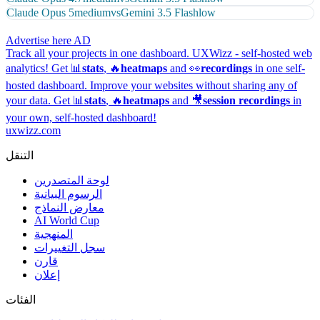
Claude Opus 5
medium
vs
Gemini 3.5 Flash
low
Advertise here
AD
Track all your projects in one dashboard.
UXWizz - self-hosted web
analytics!
Get 📊
stats
, 🔥
heatmaps
and 👀
recordings
in one self-
hosted dashboard.
Improve your websites without sharing any of
your data. Get 📊
stats
, 🔥
heatmaps
and 🎥
session recordings
in
your own, self-hosted dashboard!
uxwizz.com
التنقل
لوحة المتصدرين
الرسوم البيانية
معارض النماذج
AI World Cup
المنهجية
سجل التغييرات
قارن
إعلان
الفئات