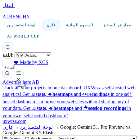
التنقل
AI BENCHY
معارض النماذج
الرسوم البيانية
قارن
لوحة المتصدرين
AI WORLD CUP
اللغة:
❤️ Made by XCS
السمة
Advertise here
AD
التنقل
Track all your projects in one dashboard.
UXWizz - self-hosted web
analytics!
Get 📊
stats
, 🔥
heatmaps
and 👀
recordings
in one self-
hosted dashboard.
Improve your websites without sharing any of
your data. Get 📊
stats
, 🔥
heatmaps
and 🎥
session recordings
in
your own, self-hosted dashboard!
uxwizz.com
Google: Gemini 3.1 Pro Preview vs
→
لوحة المتصدرين
→
قارن
Google: Gemini 3.5 Flash