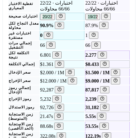
22/22 اختبارات ·
22/22 اختبارات ·
تغطية الاختبار
66/66 محاولات
66/66 محاولات
المعياري
19/22
20/22
اختبارات صحيحة
معدل النجاح لكل
90.9%
87.9%
محاولة
اختبارات غير
0
1
مستقرة
إجمالي مرات
66
66
التشغيل
التكلفة لكل
6.801
2.277
نتيجة
$1.361
$0.433
إجمالي التكلفة
$2.000 / 1M
$1.500 / 1M
سعر الإدخال
$12.000 / 1M
$9.000 / 1M
سعر الإخراج
إجمالي رموز
92,287
87,817
الإدخال
5,232
2,239
رموز الإخراج
92,726
31,182
رموز الاستدلال
زمن الاستجابة
21.47s
5.55s
(المتوسط)
زمن الاستجابة
88.68s
53.55s
(الحد الأقصى)
زمن الاستجابة
322.08s
122.19s