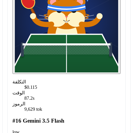
التكلفة
$0.115
الوقت
87.2s
الرموز
9,629 tok
#16 Gemini 3.5 Flash
low