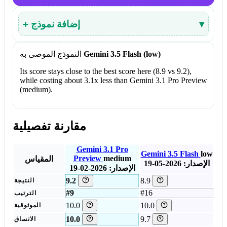
▾
+ إضافة نموذج
Gemini 3.5 Flash (low)
النموذج الموصى به
Its score stays close to the best score here (8.9 vs 9.2),
while costing about 3.1x less than Gemini 3.1 Pro Preview
(medium).
مقارنة تفصيلية
Gemini 3.1 Pro
Gemini 3.5 Flash
low
Preview
medium
المقياس
الإصدار: 2026-05-19
الإصدار: 2026-02-19
9.2
8.9
النتيجة
#9
#16
الترتيب
10.0
10.0
الموثوقية
10.0
9.7
الاتساق