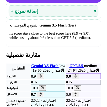
▾
+ إضافة نموذج
Gemini 3.5 Flash (low)
النموذج الموصى به
Its score stays close to the best score here (8.9 vs 9.0),
while costing about 9.6x less than GPT-5.5 (medium).
مقارنة تفصيلية
Gemini 3.5 Flash
low
GPT-5.5
medium
المقياس
الإصدار: 2026-04-24
الإصدار: 2026-05-19
8.9
9.0
النتيجة
#16
#15
الترتيب
10.0
10.0
الموثوقية
9.7
8.9
الاتساق
22/22 اختبارات ·
22/22 اختبارات ·
تغطية الاختبار
66/66 محاولات
66/66 محاولات
المعياري