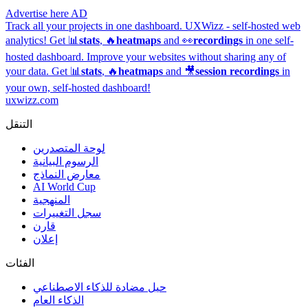
Advertise here
AD
Track all your projects in one dashboard.
UXWizz - self-hosted web
analytics!
Get 📊
stats
, 🔥
heatmaps
and 👀
recordings
in one self-
hosted dashboard.
Improve your websites without sharing any of
your data. Get 📊
stats
, 🔥
heatmaps
and 🎥
session recordings
in
your own, self-hosted dashboard!
uxwizz.com
التنقل
لوحة المتصدرين
الرسوم البيانية
معارض النماذج
AI World Cup
المنهجية
سجل التغييرات
قارن
إعلان
الفئات
حيل مضادة للذكاء الاصطناعي
الذكاء العام