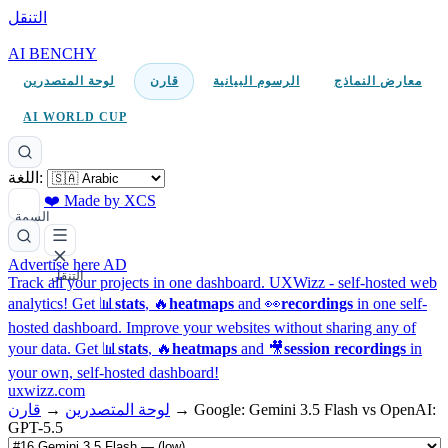
التنقل
AI BENCHY
معارض النماذج
الرسوم البيانية
قارن
لوحة المتصدرين
AI WORLD CUP
اللغة:
❤️ Made by XCS
السمة
Advertise here
AD
التنقل
Track all your projects in one dashboard.
UXWizz - self-hosted web
analytics!
Get 📊
stats
, 🔥
heatmaps
and 👀
recordings
in one self-
hosted dashboard.
Improve your websites without sharing any of
your data. Get 📊
stats
, 🔥
heatmaps
and 🎥
session recordings
in
your own, self-hosted dashboard!
uxwizz.com
Google: Gemini 3.5 Flash vs OpenAI:
→
لوحة المتصدرين
→
قارن
GPT-5.5