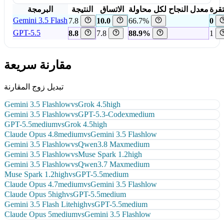
قرة
معدل النجاح لكل محاولة
الاتساق
النتيجة
البرمجة
Gemini 3.5 Flash
7.8
10.0
66.7%
0
GPT-5.5
8.8
7.8
88.9%
1
مقارنة سريعة
تبديل زوج المقارنة
Gemini 3.5 Flash
low
vs
Grok 4.5
high
Gemini 3.5 Flash
low
vs
GPT-5.3-Codex
medium
GPT-5.5
medium
vs
Grok 4.5
high
Claude Opus 4.8
medium
vs
Gemini 3.5 Flash
low
Gemini 3.5 Flash
low
vs
Qwen3.8 Max
medium
Gemini 3.5 Flash
low
vs
Muse Spark 1.2
high
Gemini 3.5 Flash
low
vs
Qwen3.7 Max
medium
Muse Spark 1.2
high
vs
GPT-5.5
medium
Claude Opus 4.7
medium
vs
Gemini 3.5 Flash
low
Claude Opus 5
high
vs
GPT-5.5
medium
Gemini 3.5 Flash Lite
high
vs
GPT-5.5
medium
Claude Opus 5
medium
vs
Gemini 3.5 Flash
low