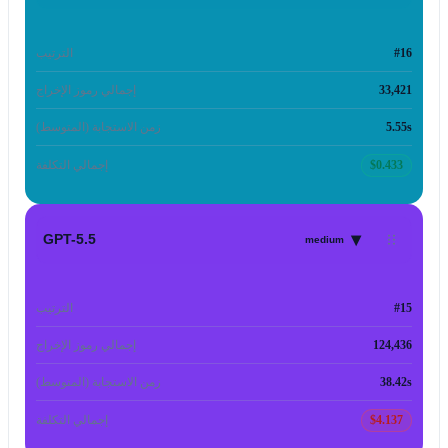
#16
الترتيب
33,421
إجمالي رموز الإخراج
5.55s
زمن الاستجابة (المتوسط)
$0.433
إجمالي التكلفة
▾
GPT-5.5
medium
#15
الترتيب
124,436
إجمالي رموز الإخراج
38.42s
زمن الاستجابة (المتوسط)
$4.137
إجمالي التكلفة