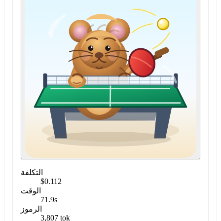
التكلفة
$0.112
الوقت
71.9s
الرموز
3,807 tok