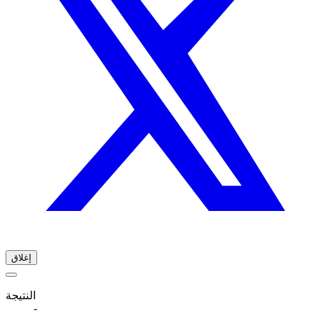
إغلاق
النتيجة
-