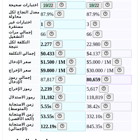
18/22
19/22
اختبارات صحيحة
معدل النجاح لكل
87.9%
87.9%
محاولة
اختبارات غير
1
3
مستقرة
إجمالي مرات
66
66
التشغيل
التكلفة لكل
2.277
22.980
نتيجة
$0.433
$4.137
إجمالي التكلفة
$1.500 / 1M
$5.000 / 1M
سعر الإدخال
$9.000 / 1M
$30.000 / 1M
سعر الإخراج
إجمالي رموز
87,817
80,659
الإدخال
2,239
5,617
رموز الإخراج
31,182
118,819
رموز الاستدلال
زمن الاستجابة
5.55s
38.42s
(المتوسط)
زمن الاستجابة
53.55s
332.10s
(الحد الأقصى)
زمن الاستجابة
122.19s
845.35s
(الإجمالي)