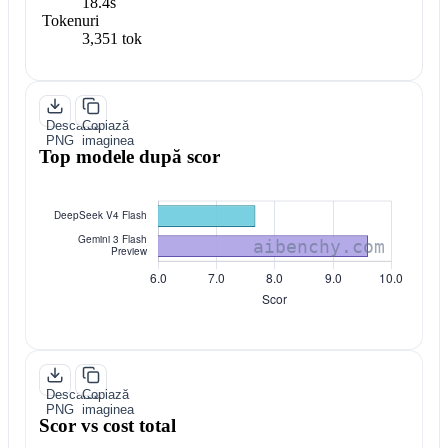
18.4s
Tokenuri
3,351 tok
Descarcă
Copiază
PNG
imaginea
Top modele după scor
Descarcă
Copiază
PNG
imaginea
Scor vs cost total