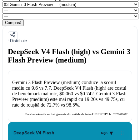
Compară
Distribuie
DeepSeek V4 Flash (high) vs Gemini 3
Flash Preview (medium)
Gemini 3 Flash Preview (medium)
conduce la scorul
mediu cu
9.6
vs
7.7
.
DeepSeek V4 Flash (high)
are costul
de benchmark mai mic,
$0.060
vs
$0.742
.
Gemini 3 Flash
Preview (medium)
este mai rapid cu
19.20s
vs
49.75s
, cu
rate de reușită de
72.7%
vs
98.5%
.
Benchmark-urile au fost generate din suitele de teste AI BENCHY la:
2026-08-07
▾
DeepSeek V4 Flash
high