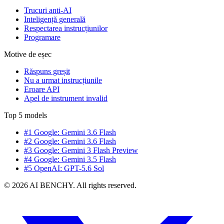
Trucuri anti-AI
Inteligență generală
Respectarea instrucțiunilor
Programare
Motive de eșec
Răspuns greșit
Nu a urmat instrucțiunile
Eroare API
Apel de instrument invalid
Top 5 models
#1 Google: Gemini 3.6 Flash
#2 Google: Gemini 3.6 Flash
#3 Google: Gemini 3 Flash Preview
#4 Google: Gemini 3.5 Flash
#5 OpenAI: GPT-5.6 Sol
© 2026 AI BENCHY. All rights reserved.