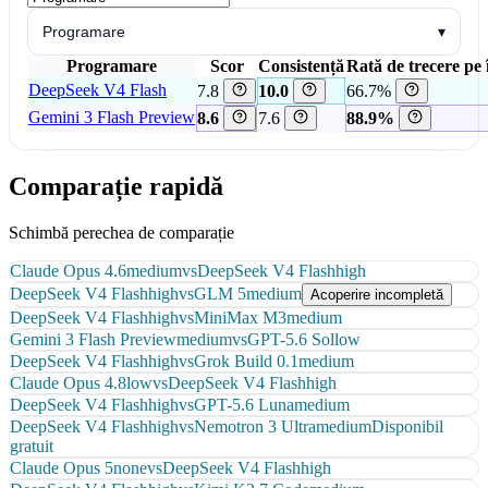
Programare
▾
Programare
Scor
Consistență
Rată de trecere pe 
DeepSeek V4 Flash
7.8
10.0
66.7%
Gemini 3 Flash Preview
8.6
7.6
88.9%
Comparație rapidă
Schimbă perechea de comparație
Claude Opus 4.6
medium
vs
DeepSeek V4 Flash
high
DeepSeek V4 Flash
high
vs
GLM 5
medium
Acoperire incompletă
DeepSeek V4 Flash
high
vs
MiniMax M3
medium
Gemini 3 Flash Preview
medium
vs
GPT-5.6 Sol
low
DeepSeek V4 Flash
high
vs
Grok Build 0.1
medium
Claude Opus 4.8
low
vs
DeepSeek V4 Flash
high
DeepSeek V4 Flash
high
vs
GPT-5.6 Luna
medium
DeepSeek V4 Flash
high
vs
Nemotron 3 Ultra
medium
Disponibil
gratuit
Claude Opus 5
none
vs
DeepSeek V4 Flash
high