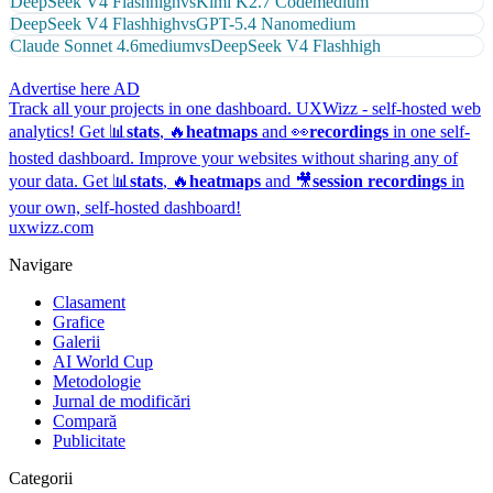
DeepSeek V4 Flash
high
vs
Kimi K2.7 Code
medium
DeepSeek V4 Flash
high
vs
GPT-5.4 Nano
medium
Claude Sonnet 4.6
medium
vs
DeepSeek V4 Flash
high
Advertise here
AD
Track all your projects in one dashboard.
UXWizz - self-hosted web
analytics!
Get 📊
stats
, 🔥
heatmaps
and 👀
recordings
in one self-
hosted dashboard.
Improve your websites without sharing any of
your data. Get 📊
stats
, 🔥
heatmaps
and 🎥
session recordings
in
your own, self-hosted dashboard!
uxwizz.com
Navigare
Clasament
Grafice
Galerii
AI World Cup
Metodologie
Jurnal de modificări
Compară
Publicitate
Categorii