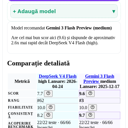
+ Adaugă model
▾
Model recomandat
Gemini 3 Flash Preview (medium)
Are cel mai bun scor aici (9.6) și răspunde de aproximativ
2.6x mai rapid decât DeepSeek V4 Flash (high).
Comparație detaliată
DeepSeek V4 Flash
Gemini 3 Flash
Metrică
high
Lansare: 2026-
Preview
medium
04-24
Lansare: 2025-12-17
7.7
9.6
SCOR
#62
#3
RANG
10.0
10.0
FIABILITATE
CONSISTENȚ
8.2
9.7
Ă
22/22 teste · 66/66
22/22 teste · 66/66
ACOPERIRE
BENCHMARK
încercări
încercări