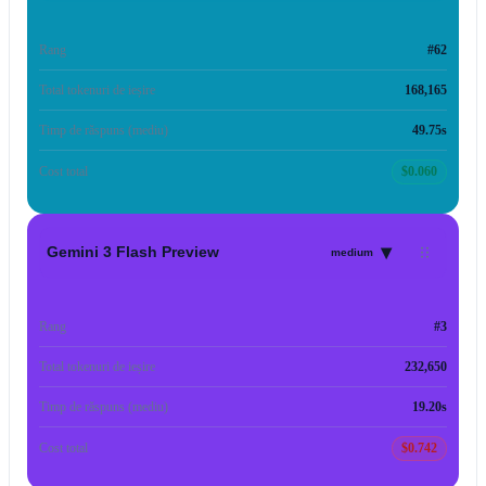
Rang
#62
Total tokenuri de ieșire
168,165
Timp de răspuns (mediu)
49.75s
Cost total
$0.060
▾
Gemini 3 Flash Preview
medium
Rang
#3
Total tokenuri de ieșire
232,650
Timp de răspuns (mediu)
19.20s
Cost total
$0.742