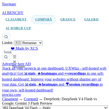
Navigare
AI BENCHY
CLASAMENT
COMPARĂ
GRAFICE
GALERII
AI WORLD CUP
Limbă:
❤️ Made by XCS
Temă
Advertise here
AD
Navigare
Track all your projects in one dashboard.
UXWizz - self-hosted web
analytics!
Get 📊
stats
, 🔥
heatmaps
and 👀
recordings
in one self-
hosted dashboard.
Improve your websites without sharing any of
your data. Get 📊
stats
, 🔥
heatmaps
and 🎥
session recordings
in
your own, self-hosted dashboard!
uxwizz.com
Clasament
→
Compară
→
DeepSeek: DeepSeek V4 Flash vs
Google: Gemini 3 Flash Preview