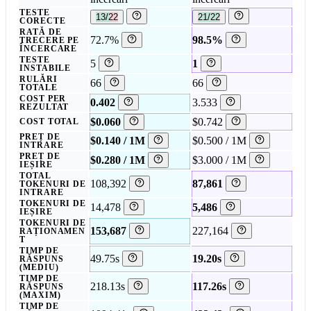
TESTE
13/22
21/22
CORECTE
RATĂ DE
72.7%
98.5%
TRECERE PE
ÎNCERCARE
TESTE
5
1
INSTABILE
RULĂRI
66
66
TOTALE
COST PER
0.402
3.533
REZULTAT
$0.060
$0.742
COST TOTAL
PREȚ DE
$0.140 / 1M
$0.500 / 1M
INTRARE
PREȚ DE
$0.280 / 1M
$3.000 / 1M
IEȘIRE
TOTAL
108,392
87,861
TOKENURI DE
INTRARE
TOKENURI DE
14,478
5,486
IEȘIRE
TOKENURI DE
153,687
227,164
RAȚIONAMEN
T
TIMP DE
49.75s
19.20s
RĂSPUNS
(MEDIU)
TIMP DE
218.13s
117.26s
RĂSPUNS
(MAXIM)
TIMP DE