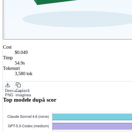
Cost
$0.049
Timp
54.9s
Tokenuri
3,580 tok
Descarcă
Copiază
PNG
imaginea
Top modele după scor