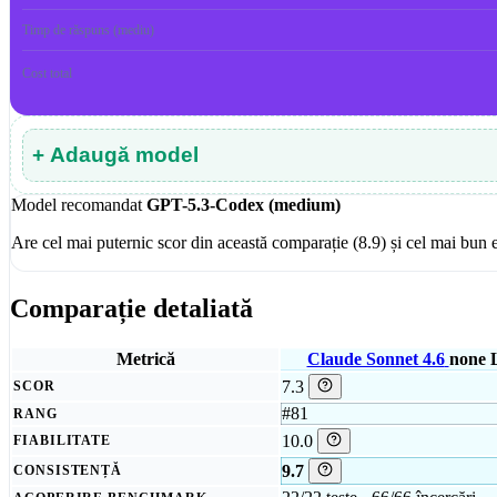
Timp de răspuns (mediu)
Cost total
+ Adaugă model
Model recomandat
GPT-5.3-Codex (medium)
Are cel mai puternic scor din această comparație (8.9) și cel mai bun e
Comparație detaliată
Metrică
Claude Sonnet 4.6
none
7.3
SCOR
#81
RANG
10.0
FIABILITATE
9.7
CONSISTENȚĂ