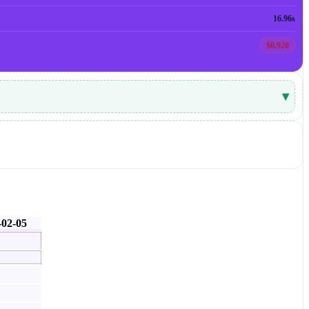
16.96s
$0.920
▾
-02-05