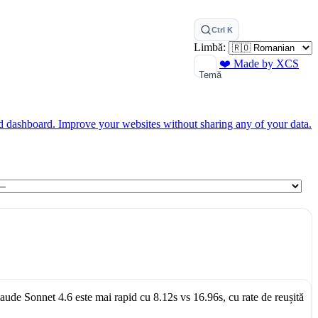
Ctrl K
Limbă:
❤️ Made by XCS
Temă
ed dashboard.
Improve your websites without sharing any of your data.
aude Sonnet 4.6
este mai rapid cu
8.12s
vs
16.96s
, cu rate de reușită