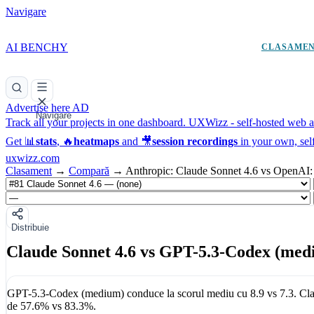
Navigare
AI BENCHY
CLASAME
Advertise here
AD
Navigare
Track all your projects in one dashboard.
UXWizz - self-hosted web an
Get 📊
stats
, 🔥
heatmaps
and 🎥
session recordings
in your own, sel
uxwizz.com
Clasament
→
Compară
→
Anthropic: Claude Sonnet 4.6 vs OpenAI
Distribuie
Claude Sonnet 4.6 vs GPT-5.3-Codex (med
GPT-5.3-Codex (medium)
conduce la scorul mediu cu
8.9
vs
7.3
.
Cla
de
57.6%
vs
83.3%
.