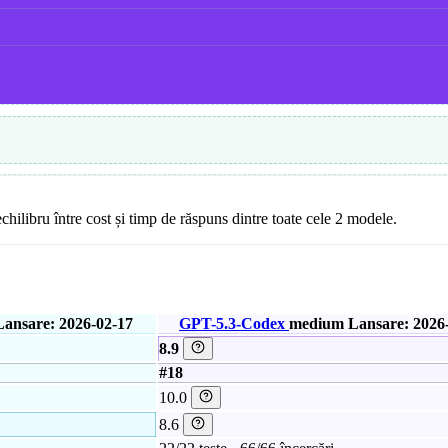
chilibru între cost și timp de răspuns dintre toate cele 2 modele.
Lansare: 2026-02-17
GPT-5.3-Codex
medium
Lansare: 2026
8.9
#18
10.0
8.6