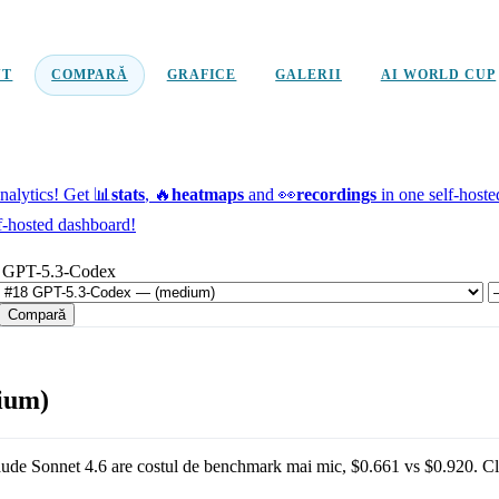
NT
COMPARĂ
GRAFICE
GALERII
AI WORLD CUP
alytics!
Get 📊
stats
, 🔥
heatmaps
and 👀
recordings
in one self-host
f-hosted dashboard!
: GPT-5.3-Codex
Compară
ium)
ude Sonnet 4.6
are costul de benchmark mai mic,
$0.661
vs
$0.920
.
Cl