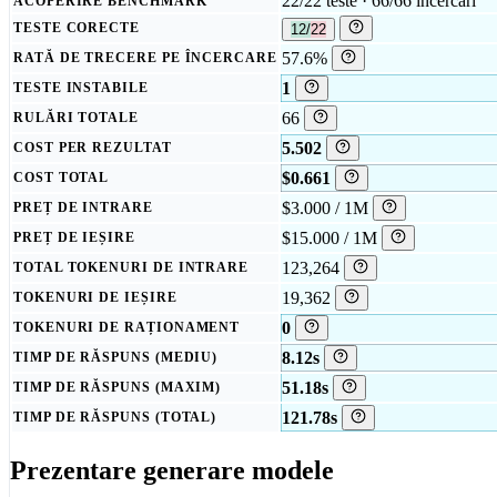
22/22 teste · 66/66 încercări
ACOPERIRE BENCHMARK
TESTE CORECTE
12/22
57.6%
RATĂ DE TRECERE PE ÎNCERCARE
1
TESTE INSTABILE
66
RULĂRI TOTALE
5.502
COST PER REZULTAT
$0.661
COST TOTAL
$3.000 / 1M
PREȚ DE INTRARE
$15.000 / 1M
PREȚ DE IEȘIRE
123,264
TOTAL TOKENURI DE INTRARE
19,362
TOKENURI DE IEȘIRE
0
TOKENURI DE RAȚIONAMENT
8.12s
TIMP DE RĂSPUNS (MEDIU)
51.18s
TIMP DE RĂSPUNS (MAXIM)
121.78s
TIMP DE RĂSPUNS (TOTAL)
Prezentare generare modele