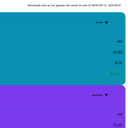
Benchmark-urile au fost generate din suitele de teste AI BENCHY la:
2026-08-07
▾
none
#81
19,362
8.12s
$0.661
▾
medium
#18
55,525