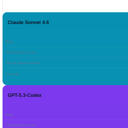
Claude Sonnet 4.6
Rang
Total tokenuri de ieșire
Timp de răspuns (mediu)
Cost total
GPT-5.3-Codex
Rang
Total tokenuri de ieșire