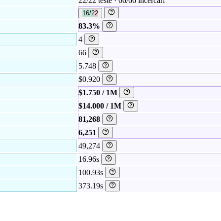
22/22 teste · 66/66 încercări
16/22
83.3%
4
66
5.748
$0.920
$1.750 / 1M
$14.000 / 1M
81,268
6,251
49,274
16.96s
100.93s
373.19s