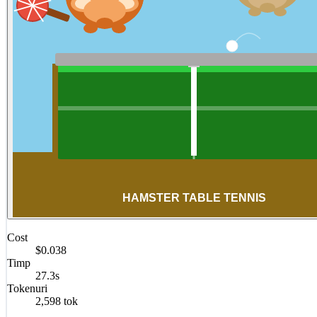
Cost
$0.038
Timp
27.3s
Tokenuri
2,598 tok