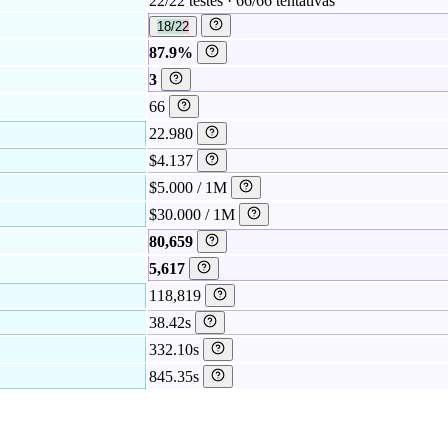
22/22 testes · 66/66 tentativas
18/22
87.9%
3
66
22.980
$4.137
$5.000 / 1M
$30.000 / 1M
80,659
5,617
118,819
38.42s
332.10s
845.35s