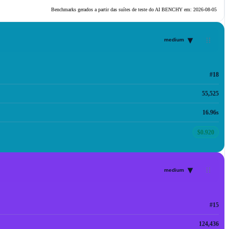
Benchmarks gerados a partir das suítes de teste do AI BENCHY em:
2026-08-05
▾
medium
#18
55,525
16.96s
$0.920
▾
medium
#15
124,436