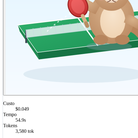
Custo
$0.049
Tempo
54.9s
Tokens
3,580 tok