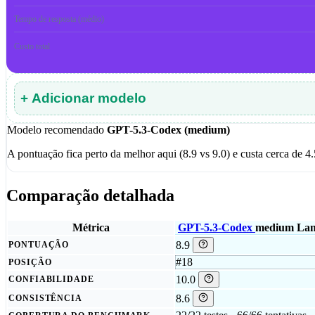
Tempo de resposta (médio)
Custo total
+ Adicionar modelo
Modelo recomendado
GPT-5.3-Codex (medium)
A pontuação fica perto da melhor aqui (8.9 vs 9.0) e custa cerca de
Comparação detalhada
Métrica
GPT-5.3-Codex
medium
Lan
8.9
PONTUAÇÃO
#18
POSIÇÃO
10.0
CONFIABILIDADE
8.6
CONSISTÊNCIA