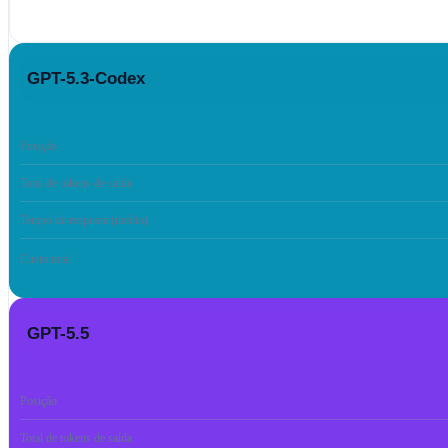
GPT-5.3-Codex
Posição
Total de tokens de saída
Tempo de resposta (médio)
Custo total
GPT-5.5
Posição
Total de tokens de saída