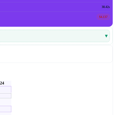
38.42s
$4.137
▾
-24