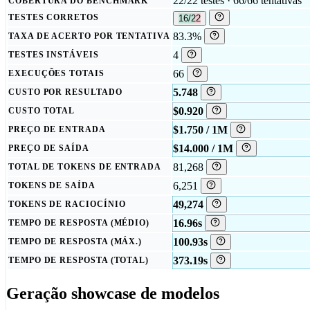
22/22 testes · 66/66 tentativas
COBERTURA DO BENCHMARK
TESTES CORRETOS
16/22
83.3%
TAXA DE ACERTO POR TENTATIVA
4
TESTES INSTÁVEIS
66
EXECUÇÕES TOTAIS
5.748
CUSTO POR RESULTADO
$0.920
CUSTO TOTAL
$1.750 / 1M
PREÇO DE ENTRADA
$14.000 / 1M
PREÇO DE SAÍDA
81,268
TOTAL DE TOKENS DE ENTRADA
6,251
TOKENS DE SAÍDA
49,274
TOKENS DE RACIOCÍNIO
16.96s
TEMPO DE RESPOSTA (MÉDIO)
100.93s
TEMPO DE RESPOSTA (MÁX.)
373.19s
TEMPO DE RESPOSTA (TOTAL)
Geração showcase de modelos