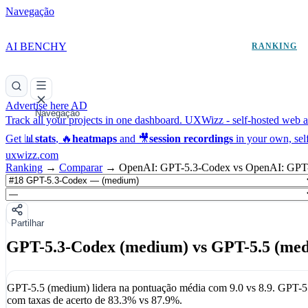
Navegação
AI BENCHY
RANKING
Advertise here
AD
Navegação
Track all your projects in one dashboard.
UXWizz - self-hosted web an
Get 📊
stats
, 🔥
heatmaps
and 🎥
session recordings
in your own, sel
uxwizz.com
Ranking
→
Comparar
→
OpenAI: GPT-5.3-Codex vs OpenAI: GPT
Partilhar
GPT-5.3-Codex (medium) vs GPT-5.5 (me
GPT-5.5 (medium)
lidera na pontuação média com
9.0
vs
8.9
.
GPT-5
com taxas de acerto de
83.3%
vs
87.9%
.