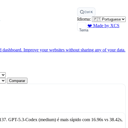
Ctrl K
Idioma:
P
❤️ Made by XCS
Tema
ed dashboard.
Improve your websites without sharing any of your data.
Comparar
137
.
GPT-5.3-Codex (medium)
é mais rápido com
16.96s
vs
38.42s
,