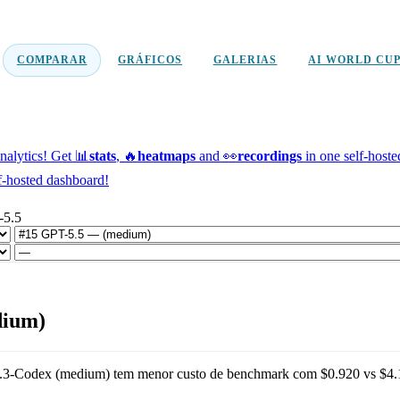
COMPARAR
GRÁFICOS
GALERIAS
AI WORLD CU
alytics!
Get 📊
stats
, 🔥
heatmaps
and 👀
recordings
in one self-host
f-hosted dashboard!
-5.5
dium)
.3-Codex (medium)
tem menor custo de benchmark com
$0.920
vs
$4.