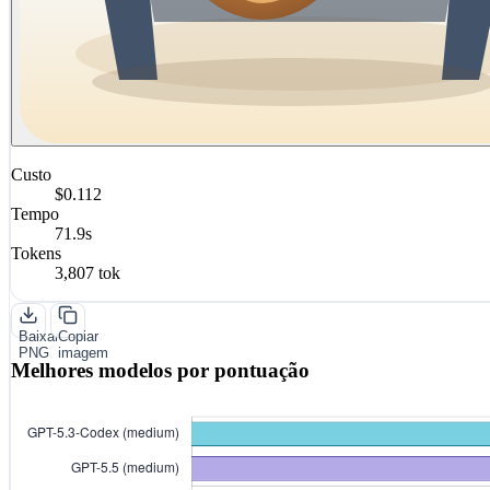
Custo
$0.112
Tempo
71.9s
Tokens
3,807 tok
Baixar
Copiar
PNG
imagem
Melhores modelos por pontuação