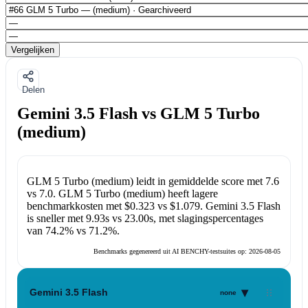
Vergelijken
Delen
Gemini 3.5 Flash vs GLM 5 Turbo
(medium)
GLM 5 Turbo (medium)
leidt in gemiddelde score met
7.6
vs
7.0
.
GLM 5 Turbo (medium)
heeft lagere
benchmarkkosten met
$0.323
vs
$1.079
.
Gemini 3.5 Flash
is sneller met
9.93s
vs
23.00s
, met slagingspercentages
van
74.2%
vs
71.2%
.
Benchmarks gegenereerd uit AI BENCHY-testsuites op:
2026-08-05
▾
Gemini 3.5 Flash
none