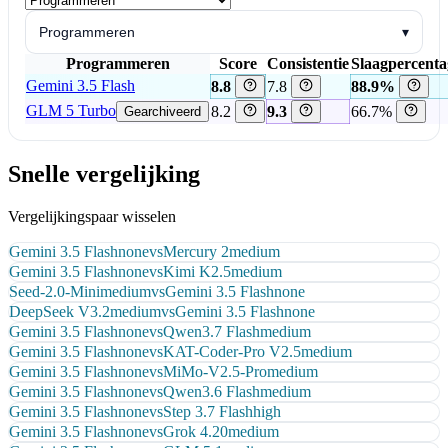
Programmeren
▾
Programmeren
Score
Consistentie
Slaagpercenta
Gemini 3.5 Flash
8.8
7.8
88.9%
GLM 5 Turbo
8.2
9.3
66.7%
Gearchiveerd
Snelle vergelijking
Vergelijkingspaar wisselen
Gemini 3.5 Flash
none
vs
Mercury 2
medium
Gemini 3.5 Flash
none
vs
Kimi K2.5
medium
Seed-2.0-Mini
medium
vs
Gemini 3.5 Flash
none
DeepSeek V3.2
medium
vs
Gemini 3.5 Flash
none
Gemini 3.5 Flash
none
vs
Qwen3.7 Flash
medium
Gemini 3.5 Flash
none
vs
KAT-Coder-Pro V2.5
medium
Gemini 3.5 Flash
none
vs
MiMo-V2.5-Pro
medium
Gemini 3.5 Flash
none
vs
Qwen3.6 Flash
medium
Gemini 3.5 Flash
none
vs
Step 3.7 Flash
high
Gemini 3.5 Flash
none
vs
Grok 4.20
medium