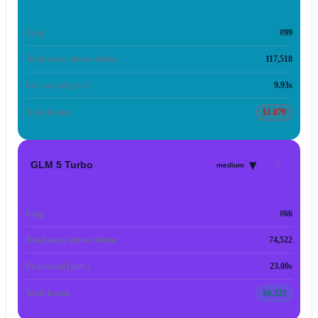
Rang
#99
Totaal aantal uitvoer-tokens
117,518
Responstijd (gem.)
9.93s
Totale kosten
$1.079
▾
GLM 5 Turbo
medium
Rang
#66
Totaal aantal uitvoer-tokens
74,522
Responstijd (gem.)
23.00s
Totale kosten
$0.323