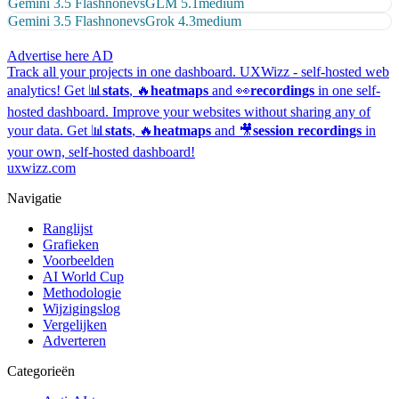
Gemini 3.5 Flash
none
vs
GLM 5.1
medium
Gemini 3.5 Flash
none
vs
Grok 4.3
medium
Advertise here
AD
Track all your projects in one dashboard.
UXWizz - self-hosted web
analytics!
Get 📊
stats
, 🔥
heatmaps
and 👀
recordings
in one self-
hosted dashboard.
Improve your websites without sharing any of
your data. Get 📊
stats
, 🔥
heatmaps
and 🎥
session recordings
in
your own, self-hosted dashboard!
uxwizz.com
Navigatie
Ranglijst
Grafieken
Voorbeelden
AI World Cup
Methodologie
Wijzigingslog
Vergelijken
Adverteren
Categorieën