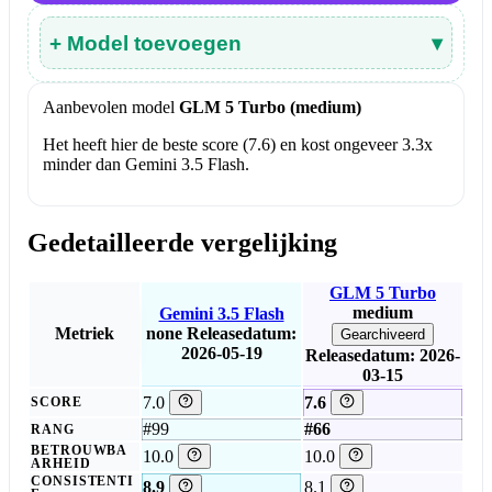
+ Model toevoegen
▾
Aanbevolen model
GLM 5 Turbo (medium)
Het heeft hier de beste score (7.6) en kost ongeveer 3.3x
minder dan Gemini 3.5 Flash.
Gedetailleerde vergelijking
GLM 5 Turbo
medium
Gemini 3.5 Flash
Metriek
none
Releasedatum:
Gearchiveerd
2026-05-19
Releasedatum: 2026-
03-15
7.0
7.6
SCORE
#99
#66
RANG
BETROUWBA
10.0
10.0
ARHEID
CONSISTENTI
8.9
8.1