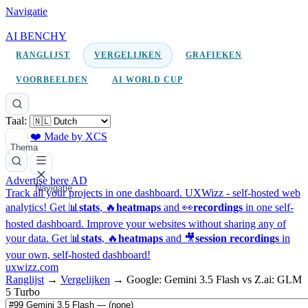
Navigatie
AI BENCHY
RANGLIJST
VERGELIJKEN
GRAFIEKEN
VOORBEELDEN
AI WORLD CUP
Taal:
❤️ Made by XCS
Thema
Advertise here
AD
Navigatie
Track all your projects in one dashboard.
UXWizz - self-hosted web
analytics!
Get 📊
stats
, 🔥
heatmaps
and 👀
recordings
in one self-
hosted dashboard.
Improve your websites without sharing any of
your data. Get 📊
stats
, 🔥
heatmaps
and 🎥
session recordings
in
your own, self-hosted dashboard!
uxwizz.com
Ranglijst
→
Vergelijken
→
Google: Gemini 3.5 Flash vs Z.ai: GLM
5 Turbo