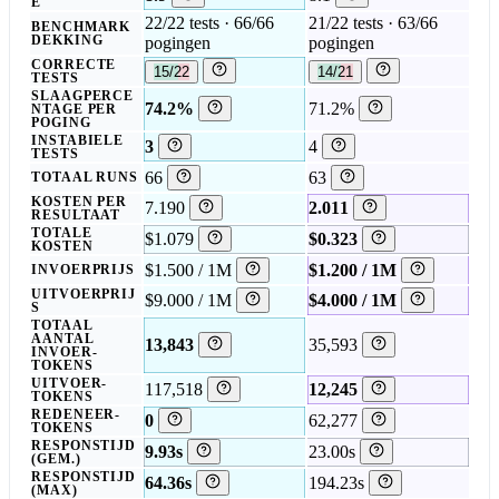
E
22/22 tests · 66/66
21/22 tests · 63/66
BENCHMARK
DEKKING
pogingen
pogingen
CORRECTE
15/22
14/21
TESTS
SLAAGPERCE
74.2%
71.2%
NTAGE PER
POGING
INSTABIELE
3
4
TESTS
66
63
TOTAAL RUNS
KOSTEN PER
7.190
2.011
RESULTAAT
TOTALE
$1.079
$0.323
KOSTEN
$1.500 / 1M
$1.200 / 1M
INVOERPRIJS
UITVOERPRIJ
$9.000 / 1M
$4.000 / 1M
S
TOTAAL
AANTAL
13,843
35,593
INVOER-
TOKENS
UITVOER-
117,518
12,245
TOKENS
REDENEER-
0
62,277
TOKENS
RESPONSTIJD
9.93s
23.00s
(GEM.)
RESPONSTIJD
64.36s
194.23s
(MAX)