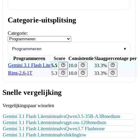
Categorie-uitsplitsing
Categorie:
Programmeren
▾
Programmeren
Score
Consistentie
Slaagpercentage per
Gemini 3.1 Flash Lite
5.5
10.0
33.3%
Ring-2.6-1T
5.3
10.0
33.3%
Snelle vergelijking
Vergelijkingspaar wisselen
Gemini 3.1 Flash Lite
minimal
vs
Qwen3.5-35B-A3B
medium
Gemini 3.1 Flash Lite
minimal
vs
gpt-oss-120b
medium
Gemini 3.1 Flash Lite
minimal
vs
Qwen3.7 Flash
none
Gemini 3.1 Flash Lite
minimal
vs
Inkling
low