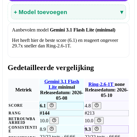
+ Model toevoegen
▾
Aanbevolen model
Gemini 3.1 Flash Lite (minimal)
Het heeft hier de beste score (6.1) en reageert ongeveer
29.7x sneller dan Ring-2.6-1T.
Gedetailleerde vergelijking
Gemini 3.1 Flash
Ring-2.6-1T
none
Lite
minimal
Metriek
Releasedatum: 2026-
Releasedatum: 2026-
05-10
05-08
6.1
4.8
SCORE
#144
#213
RANG
BETROUWBA
10.0
10.0
ARHEID
CONSISTENTI
8.9
9.3
E
22/22 tests · 66/66
22/22 tests · 66/66