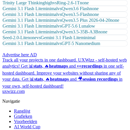
Trinity Large Thinking
high
vs
Ring-2.6-1T
none
Gemini 3.1 Flash Lite
minimal
vs
Qwen3.6 Flash
none
Gemini 3.1 Flash Lite
minimal
vs
Qwen3.5-Flash
none
Gemini 3.1 Flash Lite
minimal
vs
Qwen3.5 Plus 2026-04-20
none
Gemini 3.1 Flash Lite
minimal
vs
GPT-5.6 Luna
low
Gemini 3.1 Flash Lite
minimal
vs
Qwen3.5-35B-A3B
none
Seed-2.0-Lite
none
vs
Gemini 3.1 Flash Lite
minimal
Gemini 3.1 Flash Lite
minimal
vs
GPT-5 Nano
medium
Advertise here
AD
Track all your projects in one dashboard.
UXWizz - self-hosted web
analytics!
Get 📊
stats
, 🔥
heatmaps
and 👀
recordings
in one self-
hosted dashboard.
Improve your websites without sharing any of
your data. Get 📊
stats
, 🔥
heatmaps
and 🎥
session recordings
in
your own, self-hosted dashboard!
uxwizz.com
Navigatie
Ranglijst
Grafieken
Voorbeelden
AI World Cup