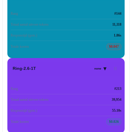
Rang
#144
Totaal aantal uitvoer-tokens
11,118
Responstijd (gem.)
1.86s
Totale kosten
$0.047
▾
Ring-2.6-1T
none
Rang
#213
Totaal aantal uitvoer-tokens
39,954
Responstijd (gem.)
55.10s
Totale kosten
$0.026