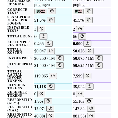
BENCHMARK
DEKKING
pogingen
pogingen
CORRECTE
10/22
9/22
TESTS
SLAAGPERCE
51.5%
45.5%
NTAGE PER
POGING
INSTABIELE
3
2
TESTS
66
66
TOTAAL RUNS
KOSTEN PER
0.465
0.000
RESULTAAT
TOTALE
$0.047
$0.026
KOSTEN
$0.250 / 1M
$0.075 / 1M
INVOERPRIJS
UITVOERPRIJ
$1.500 / 1M
$0.625 / 1M
S
TOTAAL
AANTAL
119,065
7,599
INVOER-
TOKENS
UITVOER-
11,118
39,954
TOKENS
REDENEER-
0
0
TOKENS
RESPONSTIJD
1.86s
55.10s
(GEM.)
RESPONSTIJD
12.97s
143.82s
(MAX)
RESPONSTIJD
40.88s
881.55s
(TOTAAL)