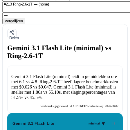
Vergelijken
Delen
Gemini 3.1 Flash Lite (minimal) vs
Ring-2.6-1T
Gemini 3.1 Flash Lite (minimal)
leidt in gemiddelde score
met
6.1
vs
4.8
.
Ring-2.6-1T
heeft lagere benchmarkkosten
met
$0.026
vs
$0.047
.
Gemini 3.1 Flash Lite (minimal)
is
sneller met
1.86s
vs
55.10s
, met slagingspercentages van
51.5%
vs
45.5%
.
Benchmarks gegenereerd uit AI BENCHY-testsuites op:
2026-08-07
▾
Gemini 3.1 Flash Lite
minimal