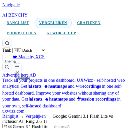
Navigatie
AI BENCHY
RANGLIJST
VERGELIJKEN
GRAFIEKEN
VOORBEELDEN
AI WORLD CUP
Taal:
❤️ Made by XCS
Thema
Advertise here
AD
Navigatie
Track all your projects in one dashboard.
UXWizz - self-hosted web
analytics!
Get 📊
stats
, 🔥
heatmaps
and 👀
recordings
in one self-
hosted dashboard.
Improve your websites without sharing any of
your data. Get 📊
stats
, 🔥
heatmaps
and 🎥
session recordings
in
your own, self-hosted dashboard!
uxwizz.com
Ranglijst
→
Vergelijken
→
Google: Gemini 3.1 Flash Lite vs
inclusionAI: Ring-2.6-1T