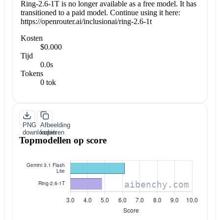
Ring-2.6-1T is no longer available as a free model. It has
transitioned to a paid model. Continue using it here:
https://openrouter.ai/inclusionai/ring-2.6-1t
Kosten
$0.000
Tijd
0.0s
Tokens
0 tok
PNG
Afbeelding
downloaden
kopiëren
Topmodellen op score