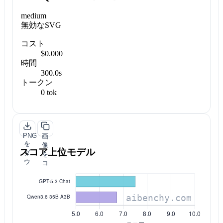
medium
無効なSVG
コスト
$0.000
時間
300.0s
トークン
0 tok
PNG
画
を
像
スコア上位モデル
ダ
を
ウ
コ
ン
ピ
ロ
ー
ー
ド