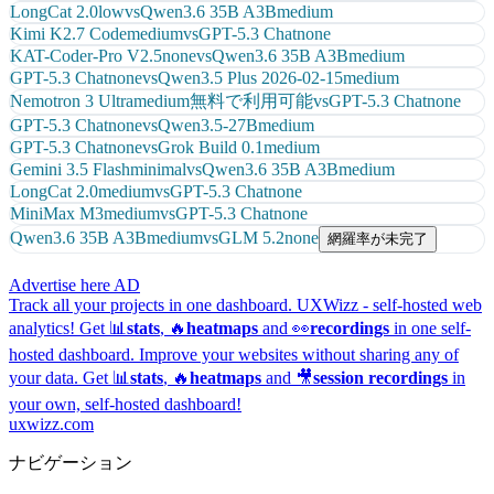
LongCat 2.0
low
vs
Qwen3.6 35B A3B
medium
Kimi K2.7 Code
medium
vs
GPT-5.3 Chat
none
KAT-Coder-Pro V2.5
none
vs
Qwen3.6 35B A3B
medium
GPT-5.3 Chat
none
vs
Qwen3.5 Plus 2026-02-15
medium
Nemotron 3 Ultra
medium
無料で利用可能
vs
GPT-5.3 Chat
none
GPT-5.3 Chat
none
vs
Qwen3.5-27B
medium
GPT-5.3 Chat
none
vs
Grok Build 0.1
medium
Gemini 3.5 Flash
minimal
vs
Qwen3.6 35B A3B
medium
LongCat 2.0
medium
vs
GPT-5.3 Chat
none
MiniMax M3
medium
vs
GPT-5.3 Chat
none
Qwen3.6 35B A3B
medium
vs
GLM 5.2
none
網羅率が未完了
Advertise here
AD
Track all your projects in one dashboard.
UXWizz - self-hosted web
analytics!
Get 📊
stats
, 🔥
heatmaps
and 👀
recordings
in one self-
hosted dashboard.
Improve your websites without sharing any of
your data. Get 📊
stats
, 🔥
heatmaps
and 🎥
session recordings
in
your own, self-hosted dashboard!
uxwizz.com
ナビゲーション