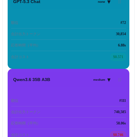
▾
GPT-5.3 Chat
none
順位
#72
合計出力トークン
30,854
応答時間（平均）
6.88s
合計コスト
$0.571
▾
Qwen3.6 35B A3B
medium
順位
#111
合計出力トークン
740,585
応答時間（平均）
58.06s
合計コスト
$0.746