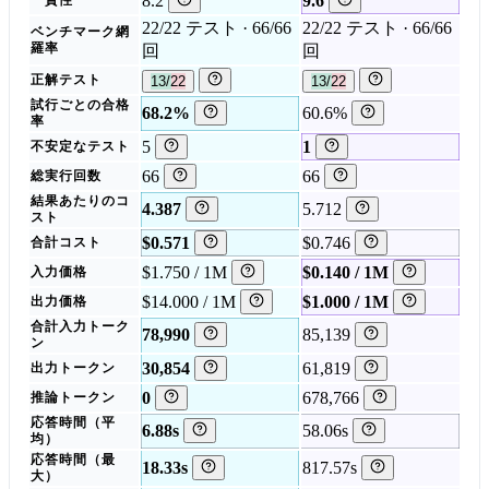
8.2
9.6
一貫性
22/22 テスト · 66/66
22/22 テスト · 66/66
ベンチマーク網
羅率
回
回
正解テスト
13/22
13/22
試行ごとの合格
68.2%
60.6%
率
5
1
不安定なテスト
66
66
総実行回数
結果あたりのコ
4.387
5.712
スト
$0.571
$0.746
合計コスト
$1.750 / 1M
$0.140 / 1M
入力価格
$14.000 / 1M
$1.000 / 1M
出力価格
合計入力トーク
78,990
85,139
ン
30,854
61,819
出力トークン
0
678,766
推論トークン
応答時間（平
6.88s
58.06s
均）
応答時間（最
18.33s
817.57s
大）