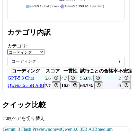
カテゴリ内訳
カテゴリ:
コーディング
▾
コーディング
スコア
一貫性
試行ごとの合格率
不安
GPT-5.3 Chat
5.6
4.7
55.6%
2
Qwen3.6 35B A3B
7.7
10.0
66.7%
0
クイック比較
比較ペアを切り替え
Gemini 3 Flash Preview
none
vs
Qwen3.6 35B A3B
medium