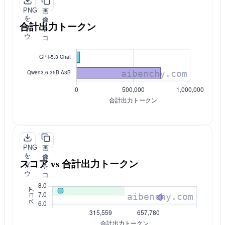
PNG
画
を
像
合計出力トークン
ダ
を
ウ
コ
ン
ピ
ロ
ー
ー
ド
PNG
画
を
像
スコア vs 合計出力トークン
ダ
を
ウ
コ
ン
ピ
ロ
ー
ー
ド