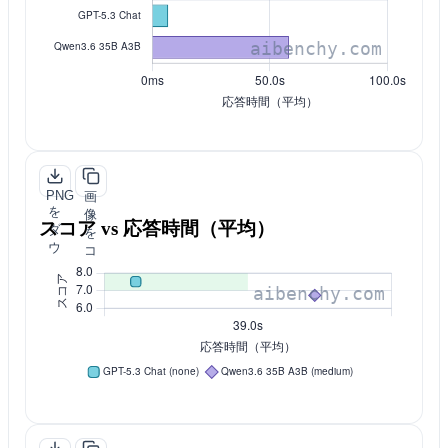
ロ
ー
ー
ド
PNG
画
を
像
スコア vs 応答時間（平均）
ダ
を
ウ
コ
ン
ピ
ロ
ー
ー
ド