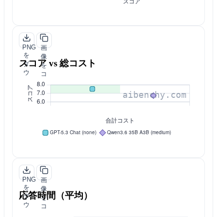
PNG
画
を
像
スコア vs 総コスト
ダ
を
ウ
コ
ン
ピ
ロ
ー
ー
ド
PNG
画
を
像
応答時間（平均）
ダ
を
ウ
コ
ン
ピ