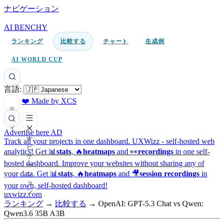
ナビゲーション
AI BENCHY
ランキング
比較する
チャート
生成例
AI WORLD CUP
言語:
❤️ Made by XCS
テ
ー
マ
Advertise here
AD
ナ
Track all your projects in one dashboard.
UXWizz - self-hosted web
ビ
analytics!
Get 📊
stats
, 🔥
heatmaps
and 👀
recordings
in one self-
ゲ
hosted dashboard.
Improve your websites without sharing any of
ー
your data. Get 📊
stats
, 🔥
heatmaps
and 🎥
session recordings
in
シ
ョ
your own, self-hosted dashboard!
ン
uxwizz.com
ランキング
→
比較する
→
OpenAI: GPT-5.3 Chat vs Qwen:
Qwen3.6 35B A3B