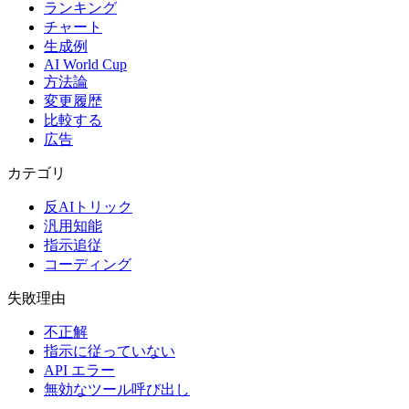
ランキング
チャート
生成例
AI World Cup
方法論
変更履歴
比較する
広告
カテゴリ
反AIトリック
汎用知能
指示追従
コーディング
失敗理由
不正解
指示に従っていない
API エラー
無効なツール呼び出し