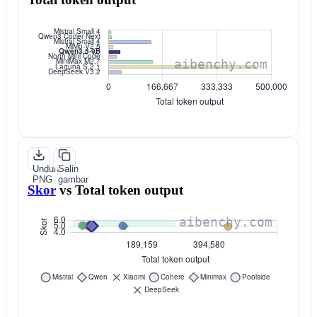
Unduh
Salin
PNG
gambar
Skor
vs
Total token output