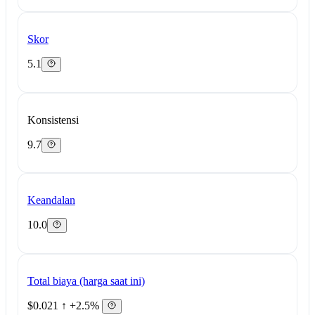
Skor
5.1
Konsistensi
9.7
Keandalan
10.0
Total biaya (harga saat ini)
$0.021
↑ +2.5%