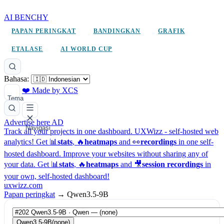
AI BENCHY
PAPAN PERINGKAT
BANDINGKAN
GRAFIK
ETALASE
AI WORLD CUP
Bahasa:
❤️ Made by XCS
Tema
Advertise here
AD
Navigasi
Track all your projects in one dashboard.
UXWizz - self-hosted web
analytics!
Get 📊
stats
, 🔥
heatmaps
and 👀
recordings
in one self-
hosted dashboard.
Improve your websites without sharing any of
your data. Get 📊
stats
, 🔥
heatmaps
and 🎥
session recordings
in
your own, self-hosted dashboard!
uxwizz.com
Papan peringkat
→
Qwen3.5-9B
Qwen3.5-9B
(none)