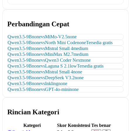
Perbandingan Cepat
Qwen3.5-9B
none
vs
MiMo-V2.5
none
Qwen3.5-9B
none
vs
North Mini Code
none
Tersedia gratis
Qwen3.5-9B
none
vs
Mistral Small 4
medium
Qwen3.5-9B
none
vs
MiniMax M2.7
medium
Qwen3.5-9B
none
vs
Qwen3 Coder Next
none
Qwen3.5-9B
none
vs
Laguna S 2.1
low
Tersedia gratis
Qwen3.5-9B
none
vs
Mistral Small 4
none
Qwen3.5-9B
none
vs
DeepSeek V3.2
none
Qwen3.5-9B
none
vs
Inkling
none
Qwen3.5-9B
none
vs
GPT-4o-mini
none
Rincian Kategori
Kategori
Skor
Konsistensi
Tes benar