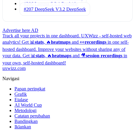
#206 Laguna S 2.1
Poolside
#207 DeepSeek V3.2
DeepSeek
Advertise here
AD
Track all your projects in one dashboard.
UXWizz - self-hosted web
analytics!
Get 📊
stats
, 🔥
heatmaps
and 👀
recordings
in one self-
hosted dashboard.
Improve your websites without sharing any of
your data. Get 📊
stats
, 🔥
heatmaps
and 🎥
session recordings
in
your own, self-hosted dashboard!
uxwizz.com
Navigasi
Papan peringkat
Grafik
Etalase
AI World Cup
Metodologi
Catatan perubahan
Bandingkan
Iklankan