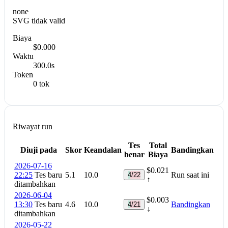
none
SVG tidak valid
Biaya
$0.000
Waktu
300.0s
Token
0 tok
Riwayat run
Tes
Total
Diuji pada
Skor
Keandalan
Bandingkan
benar
Biaya
2026-07-16
$0.021
22:25
Tes baru
5.1
10.0
Run saat ini
4/22
↑
ditambahkan
2026-06-04
$0.003
13:30
Tes baru
4.6
10.0
Bandingkan
4/21
↓
ditambahkan
2026-05-22