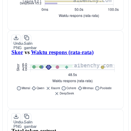
Unduh
Salin
PNG
gambar
Skor
vs
Waktu respons (rata-rata)
Unduh
Salin
PNG
gambar
Total token output