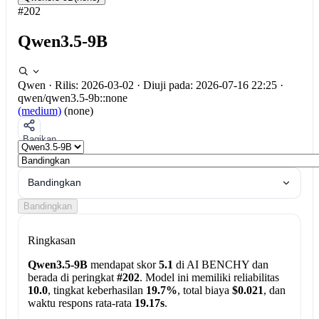
#202
Qwen3.5-9B
Qwen
·
Rilis: 2026-03-02
·
Diuji pada: 2026-07-16 22:25
·
qwen/qwen3.5-9b::none
(medium)
(none)
Bagikan
Bandingkan
Bandingkan
Ringkasan
Qwen3.5-9B
mendapat skor
5.1
di AI BENCHY dan
berada di peringkat
#202
. Model ini memiliki reliabilitas
10.0
, tingkat keberhasilan
19.7%
, total biaya
$0.021
, dan
waktu respons rata-rata
19.17s
.