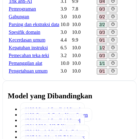
Trik anti-AI
3.1
9.9
0/4
Pemrograman
3.9
7.8
0/3
Gabungan
3.0
10.0
0/2
Parsing dan ekstraksi data
10.0
10.0
2/2
Spesifik domain
3.0
10.0
0/3
Kecerdasan umum
4.4
9.9
0/1
Kepatuhan instruksi
6.5
10.0
1/2
Pemecahan teka-teki
3.2
10.0
0/3
Pemanggilan alat
10.0
10.0
1/1
Pengetahuan umum
3.0
10.0
0/1
Model yang Dibandingkan
#198 Mistral Small 4
Mistral
#199 Qwen3 Coder Next
Qwen
#200 Mistral Small 4
Mistral
#201 MiMo-V2.5
Xiaomi
#204 North Mini Code
Cohere
#205 MiniMax M2.7
Minimax