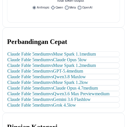
Perbandingan Cepat
Claude Fable 5
medium
vs
Muse Spark 1.1
medium
Claude Fable 5
medium
vs
Claude Opus 5
low
Claude Fable 5
medium
vs
Muse Spark 1.2
medium
Claude Fable 5
medium
vs
GPT-5.4
medium
Claude Fable 5
medium
vs
Qwen3.8 Max
low
Claude Fable 5
medium
vs
Muse Spark 1.2
low
Claude Fable 5
medium
vs
Claude Opus 4.7
medium
Claude Fable 5
medium
vs
Qwen3.6 Max Preview
medium
Claude Fable 5
medium
vs
Gemini 3.6 Flash
low
Claude Fable 5
medium
vs
Grok 4.5
low
Rincian Kategori