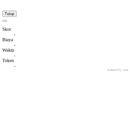
Tutup
Skor
-
Biaya
-
Waktu
-
Token
-