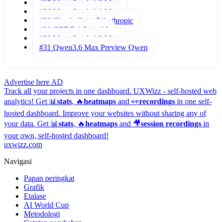
#25 Muse Spark 1.2
Meta
#26 Muse Spark 1.1
Meta
#28 Claude Opus 5
Anthropic
#29 GPT-5.4
OpenAI
#30 Muse Spark 1.2
Meta
#31 Qwen3.6 Max Preview
Qwen
Advertise here
AD
Track all your projects in one dashboard.
UXWizz - self-hosted web
analytics!
Get 📊
stats
, 🔥
heatmaps
and 👀
recordings
in one self-
hosted dashboard.
Improve your websites without sharing any of
your data. Get 📊
stats
, 🔥
heatmaps
and 🎥
session recordings
in
your own, self-hosted dashboard!
uxwizz.com
Navigasi
Papan peringkat
Grafik
Etalase
AI World Cup
Metodologi