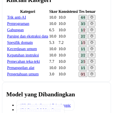
Kategori
Skor
Konsistensi
Tes benar
Trik anti-AI
10.0
10.0
4/4
Pemrograman
10.0
10.0
3/3
Gabungan
6.5
10.0
1/2
Parsing dan ekstraksi data
10.0
10.0
2/2
Spesifik domain
5.3
7.2
1/3
Kecerdasan umum
10.0
10.0
1/1
Kepatuhan instruksi
10.0
10.0
2/2
Pemecahan teka-teki
7.7
10.0
2/3
Pemanggilan alat
10.0
10.0
1/1
Pengetahuan umum
3.0
10.0
0/1
Model yang Dibandingkan
#23 Claude Opus 4.7
Anthropic
#24 Qwen3.8 Max
Qwen