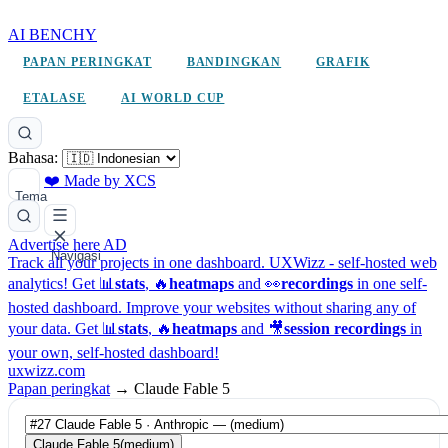
AI BENCHY
PAPAN PERINGKAT
BANDINGKAN
GRAFIK
ETALASE
AI WORLD CUP
Bahasa:
❤️ Made by XCS
Tema
Advertise here
AD
Navigasi
Track all your projects in one dashboard.
UXWizz - self-hosted web
analytics!
Get 📊
stats
, 🔥
heatmaps
and 👀
recordings
in one self-
hosted dashboard.
Improve your websites without sharing any of
your data. Get 📊
stats
, 🔥
heatmaps
and 🎥
session recordings
in
your own, self-hosted dashboard!
uxwizz.com
Papan peringkat
→
Claude Fable 5
Claude Fable 5
(medium)