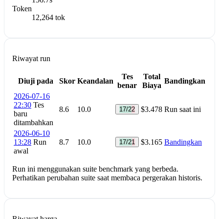
Token
12,264 tok
Riwayat run
Tes
Total
Diuji pada
Skor
Keandalan
Bandingkan
benar
Biaya
2026-07-16
22:30
Tes
8.6
10.0
$3.478
Run saat ini
17/22
baru
ditambahkan
2026-06-10
13:28
Run
8.7
10.0
$3.165
Bandingkan
17/21
awal
Run ini menggunakan suite benchmark yang berbeda.
Perhatikan perubahan suite saat membaca pergerakan historis.
Riwayat harga