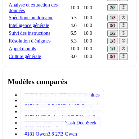
Analyse et extraction des
10.0
10.0
2/2
données
Spécifique au domaine
5.3
10.0
1/3
Intelligence générale
4.6
10.0
0/1
Suivi des instructions
6.5
10.0
1/2
Résolution d'énigmes
5.3
10.0
1/3
Appel d'outils
10.0
10.0
1/1
Culture générale
3.0
10.0
0/1
Modèles comparés
#169 Inkling Small
Thinkingmachines
#170 Ling 3.0 Flash
Inclusionai
#171 Qwen3.5-122B-A10B
Qwen
#173 KAT-Coder-Air V2.5
Kwaipilot
#178 KAT-Coder-Air V2.5
Kwaipilot
#179 DeepSeek V4 Flash
DeepSeek
#180 GLM 5.1
Z.ai
#181 Qwen3.6 27B
Qwen