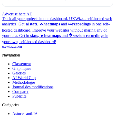
Advertise here
AD
Track all your projects in one dashboard.
UXWizz - self-hosted web
analytics!
Get 📊
stats
, 🔥
heatmaps
and 👀
recordings
in one self-
hosted dashboard.
Improve your websites without sharing any of
your data. Get 📊
stats
, 🔥
heatmaps
and 🎥
session recordings
in
your own, self-hosted dashboard!
uxwizz.com
Navigation
Classement
Graphiques
Galeries
AI World Cup
Méthodologie
Journal des modifications
Comparer
Publicité
Catégories
Astuces anti-IA