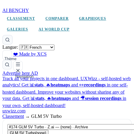
AI BENCHY
CLASSEMENT
COMPARER
GRAPHIQUES
GALERIES
AI WORLD CUP
Langue:
❤️ Made by XCS
Thème
Advertise here
AD
Navigation
Track all your projects in one dashboard.
UXWizz - self-hosted web
analytics!
Get 📊
stats
, 🔥
heatmaps
and 👀
recordings
in one self-
hosted dashboard.
Improve your websites without sharing any of
your data. Get 📊
stats
, 🔥
heatmaps
and 🎥
session recordings
in
your own, self-hosted dashboard!
uxwizz.com
Classement
→
GLM 5V Turbo
GLM 5V Turbo
(none)