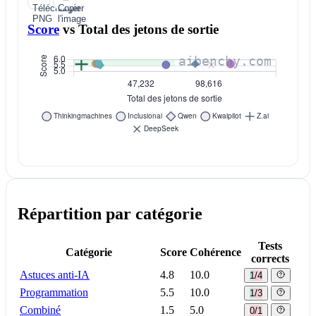
Télécharger
Copier
PNG
l'image
Score
vs
Total des jetons de sortie
Répartition par catégorie
Tests
Catégorie
Score
Cohérence
corrects
Astuces anti-IA
4.8
10.0
1/4
Programmation
5.5
10.0
1/3
Combiné
1.5
5.0
0/1