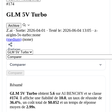
#174
GLM 5V Turbo
Archive
Z.ai
·
Sortie: 2026-04-01
·
Testé le: 2026-06-04 13:05
·
z-
ai/glm-5v-turbo::none
(medium)
(none)
Partager
Comparer
Comparer
Résumé
GLM 5V Turbo
obtient
5.6
sur AI BENCHY et se classe
#174
. Il affiche une fiabilité de
10.0
, un taux de réussite de
36.4%
, un coût total de
$0.052
et un temps de réponse
moyen de
2.99s
.