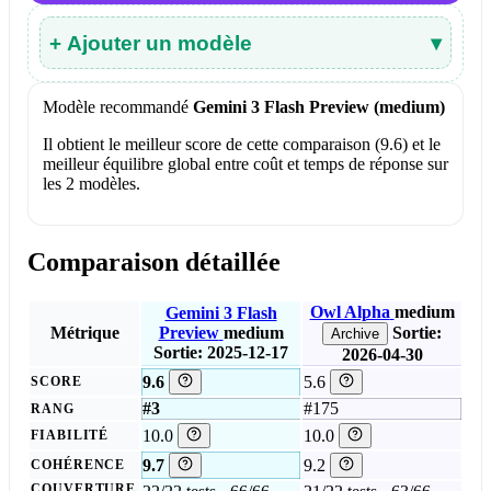
+ Ajouter un modèle
▾
Modèle recommandé
Gemini 3 Flash Preview (medium)
Il obtient le meilleur score de cette comparaison (9.6) et le
meilleur équilibre global entre coût et temps de réponse sur
les 2 modèles.
Comparaison détaillée
Owl Alpha
medium
Gemini 3 Flash
Métrique
Preview
medium
Sortie:
Archive
Sortie: 2025-12-17
2026-04-30
9.6
5.6
SCORE
#3
#175
RANG
10.0
10.0
FIABILITÉ
9.7
9.2
COHÉRENCE
COUVERTURE