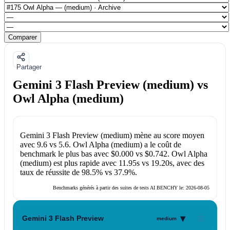
Comparer
Partager
Gemini 3 Flash Preview (medium) vs
Owl Alpha (medium)
Gemini 3 Flash Preview (medium)
mène au score moyen
avec
9.6
vs
5.6
.
Owl Alpha (medium)
a le coût de
benchmark le plus bas avec
$0.000
vs
$0.742
.
Owl Alpha
(medium)
est plus rapide avec
11.95s
vs
19.20s
, avec des
taux de réussite de
98.5%
vs
37.9%
.
Benchmarks générés à partir des suites de tests AI BENCHY le:
2026-08-05
▾
Gemini 3 Flash Preview
medium