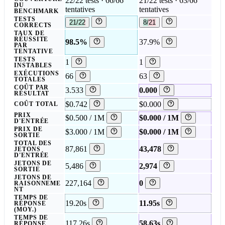
22/22 tests · 66/66
21/22 tests · 63/66
DU
tentatives
tentatives
BENCHMARK
TESTS
21/22
8/21
CORRECTS
TAUX DE
RÉUSSITE
98.5%
37.9%
PAR
TENTATIVE
TESTS
1
1
INSTABLES
EXÉCUTIONS
66
63
TOTALES
COÛT PAR
3.533
0.000
RÉSULTAT
$0.742
$0.000
COÛT TOTAL
PRIX
$0.500 / 1M
$0.000 / 1M
D'ENTRÉE
PRIX DE
$3.000 / 1M
$0.000 / 1M
SORTIE
TOTAL DES
87,861
43,478
JETONS
D'ENTRÉE
JETONS DE
5,486
2,974
SORTIE
JETONS DE
227,164
0
RAISONNEME
NT
TEMPS DE
19.20s
11.95s
RÉPONSE
(MOY.)
TEMPS DE
117.26s
58.63s
RÉPONSE