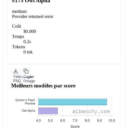
#175 Owl Alpha
medium
Provider returned error
Coût
$0.000
Temps
0.2s
Tokens
0 tok
Télécharger
Copier
PNG
l'image
Meilleurs modèles par score