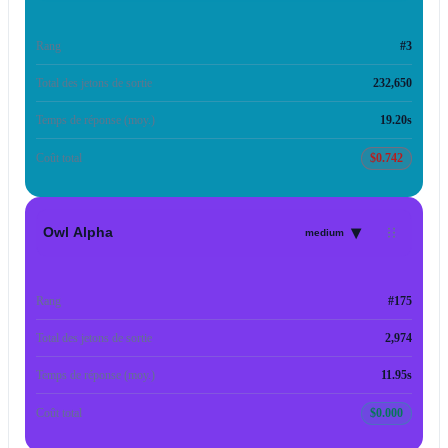
Rang
#3
Total des jetons de sortie
232,650
Temps de réponse (moy.)
19.20s
Coût total
$0.742
▾
Owl Alpha
medium
Rang
#175
Total des jetons de sortie
2,974
Temps de réponse (moy.)
11.95s
Coût total
$0.000