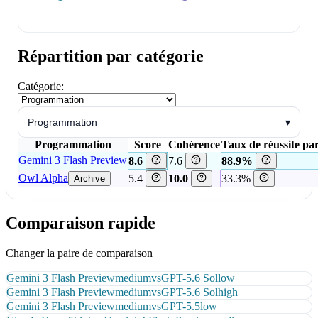
Répartition par catégorie
Catégorie:
Programmation
▾
Programmation
Score
Cohérence
Taux de réussite par
Gemini 3 Flash Preview
8.6
7.6
88.9%
Owl Alpha
5.4
10.0
33.3%
Archive
Comparaison rapide
Changer la paire de comparaison
Gemini 3 Flash Preview
medium
vs
GPT-5.6 Sol
low
Gemini 3 Flash Preview
medium
vs
GPT-5.6 Sol
high
Gemini 3 Flash Preview
medium
vs
GPT-5.5
low