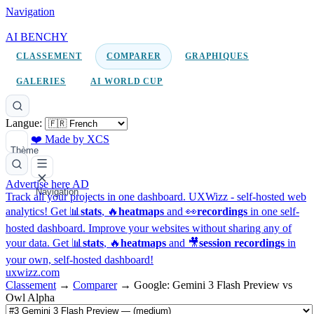
Navigation
AI BENCHY
CLASSEMENT
COMPARER
GRAPHIQUES
GALERIES
AI WORLD CUP
Langue:
❤️ Made by XCS
Thème
Advertise here
AD
Navigation
Track all your projects in one dashboard.
UXWizz - self-hosted web
analytics!
Get 📊
stats
, 🔥
heatmaps
and 👀
recordings
in one self-
hosted dashboard.
Improve your websites without sharing any of
your data. Get 📊
stats
, 🔥
heatmaps
and 🎥
session recordings
in
your own, self-hosted dashboard!
uxwizz.com
Classement
→
Comparer
→
Google: Gemini 3 Flash Preview vs
Owl Alpha