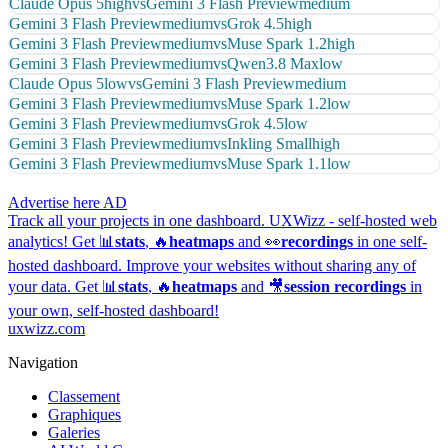
Claude Opus 5
high
vs
Gemini 3 Flash Preview
medium
Gemini 3 Flash Preview
medium
vs
Grok 4.5
high
Gemini 3 Flash Preview
medium
vs
Muse Spark 1.2
high
Gemini 3 Flash Preview
medium
vs
Qwen3.8 Max
low
Claude Opus 5
low
vs
Gemini 3 Flash Preview
medium
Gemini 3 Flash Preview
medium
vs
Muse Spark 1.2
low
Gemini 3 Flash Preview
medium
vs
Grok 4.5
low
Gemini 3 Flash Preview
medium
vs
Inkling Small
high
Gemini 3 Flash Preview
medium
vs
Muse Spark 1.1
low
Advertise here
AD
Track all your projects in one dashboard.
UXWizz - self-hosted web
analytics!
Get 📊
stats
, 🔥
heatmaps
and 👀
recordings
in one self-
hosted dashboard.
Improve your websites without sharing any of
your data. Get 📊
stats
, 🔥
heatmaps
and 🎥
session recordings
in
your own, self-hosted dashboard!
uxwizz.com
Navigation
Classement
Graphiques
Galeries