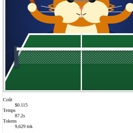
Coût
$0.115
Temps
87.2s
Tokens
9,629 tok