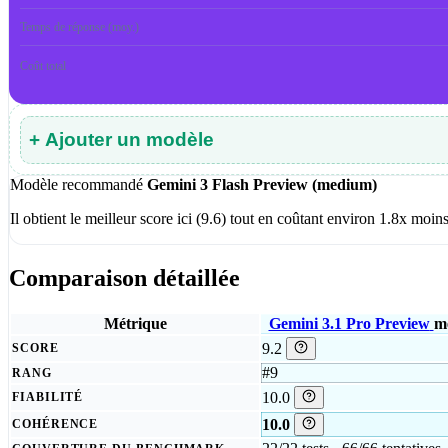
Temps de réponse (moy.)
Coût total
+ Ajouter un modèle
Modèle recommandé
Gemini 3 Flash Preview (medium)
Il obtient le meilleur score ici (9.6) tout en coûtant environ 1.8x m
Comparaison détaillée
Métrique
Gemini 3.1 Pro Preview
m
9.2
SCORE
#9
RANG
10.0
FIABILITÉ
10.0
COHÉRENCE