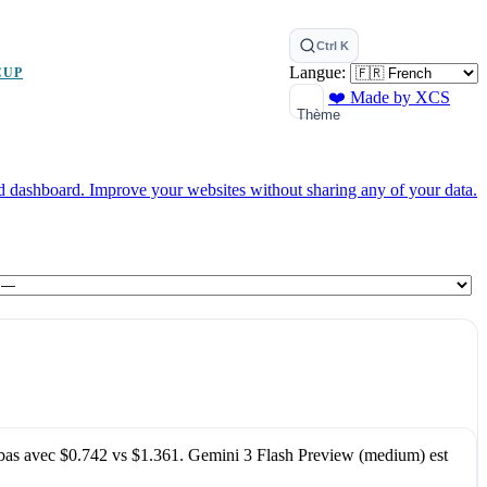
Ctrl K
Langue:
CUP
❤️ Made by XCS
Thème
ed dashboard.
Improve your websites without sharing any of your data.
 bas avec
$0.742
vs
$1.361
.
Gemini 3 Flash Preview (medium)
est