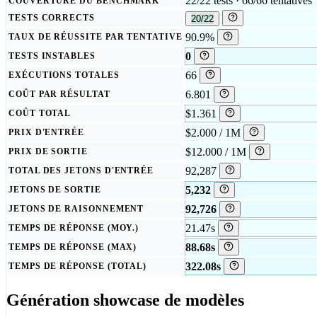
22/22 tests · 66/66 tentatives
COUVERTURE DU BENCHMARK
TESTS CORRECTS
20/22
90.9%
TAUX DE RÉUSSITE PAR TENTATIVE
0
TESTS INSTABLES
66
EXÉCUTIONS TOTALES
6.801
COÛT PAR RÉSULTAT
$1.361
COÛT TOTAL
$2.000 / 1M
PRIX D'ENTRÉE
$12.000 / 1M
PRIX DE SORTIE
92,287
TOTAL DES JETONS D'ENTRÉE
5,232
JETONS DE SORTIE
92,726
JETONS DE RAISONNEMENT
21.47s
TEMPS DE RÉPONSE (MOY.)
88.68s
TEMPS DE RÉPONSE (MAX)
322.08s
TEMPS DE RÉPONSE (TOTAL)
Génération showcase de modèles