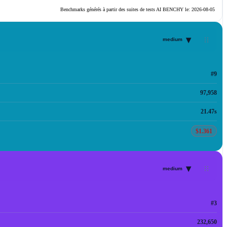
Benchmarks générés à partir des suites de tests AI BENCHY le:
2026-08-05
▾
medium
#9
97,958
21.47s
$1.361
▾
medium
#3
232,650