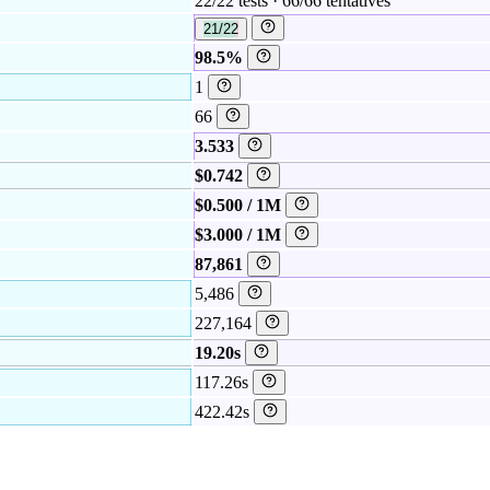
22/22 tests · 66/66 tentatives
21/22
98.5%
1
66
3.533
$0.742
$0.500 / 1M
$3.000 / 1M
87,861
5,486
227,164
19.20s
117.26s
422.42s