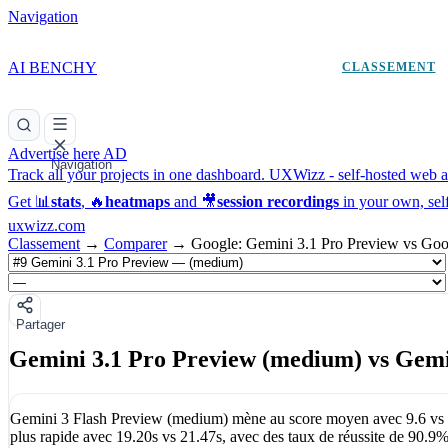
Navigation
AI BENCHY
CLASSEMENT
Advertise here
AD
Navigation
Track all your projects in one dashboard.
UXWizz - self-hosted web an
Get 📊
stats
, 🔥
heatmaps
and 🎥
session recordings
in your own, sel
uxwizz.com
Classement
→
Comparer
→
Google: Gemini 3.1 Pro Preview vs Goo
Partager
Gemini 3.1 Pro Preview (medium) vs Gemi
Gemini 3 Flash Preview (medium)
mène au score moyen avec
9.6
vs
plus rapide avec
19.20s
vs
21.47s
, avec des taux de réussite de
90.9