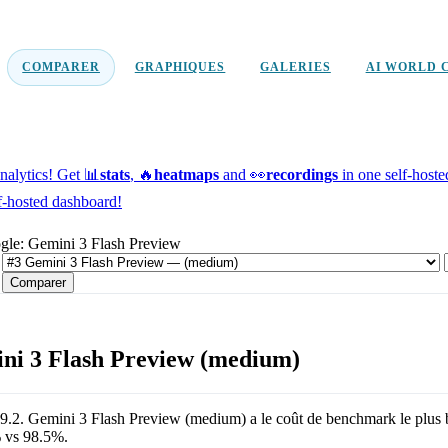
COMPARER
GRAPHIQUES
GALERIES
AI WORLD 
alytics!
Get 📊
stats
, 🔥
heatmaps
and 👀
recordings
in one self-host
f-hosted dashboard!
gle: Gemini 3 Flash Preview
Comparer
ni 3 Flash Preview (medium)
9.2
.
Gemini 3 Flash Preview (medium)
a le coût de benchmark le plus
%
vs
98.5%
.