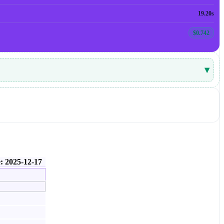
19.20s
$0.742
▾
e: 2025-12-17