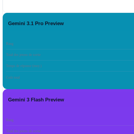
Gemini 3.1 Pro Preview
Rang
Total des jetons de sortie
Temps de réponse (moy.)
Coût total
Gemini 3 Flash Preview
Rang
Total des jetons de sortie