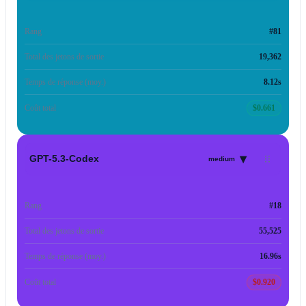
Rang
#81
Total des jetons de sortie
19,362
Temps de réponse (moy.)
8.12s
Coût total
$0.661
▾
GPT-5.3-Codex
medium
Rang
#18
Total des jetons de sortie
55,525
Temps de réponse (moy.)
16.96s
Coût total
$0.920