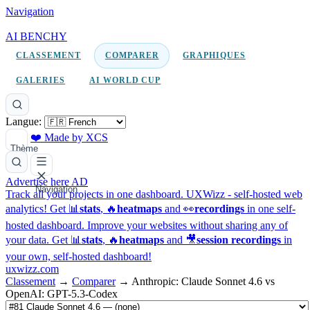
Navigation
AI BENCHY
CLASSEMENT
COMPARER
GRAPHIQUES
GALERIES
AI WORLD CUP
Langue:
❤️ Made by XCS
Thème
Advertise here
AD
Navigation
Track all your projects in one dashboard.
UXWizz - self-hosted web
analytics!
Get 📊
stats
, 🔥
heatmaps
and 👀
recordings
in one self-
hosted dashboard.
Improve your websites without sharing any of
your data. Get 📊
stats
, 🔥
heatmaps
and 🎥
session recordings
in
your own, self-hosted dashboard!
uxwizz.com
Classement
→
Comparer
→
Anthropic: Claude Sonnet 4.6 vs
OpenAI: GPT-5.3-Codex