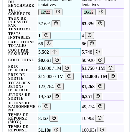
DU
tentatives
tentatives
BENCHMARK
TESTS
12/22
16/22
CORRECTS
TAUX DE
RÉUSSITE
57.6%
83.3%
PAR
TENTATIVE
TESTS
1
4
INSTABLES
EXÉCUTIONS
66
66
TOTALES
COÛT PAR
5.502
5.748
RÉSULTAT
$0.661
$0.920
COÛT TOTAL
PRIX
$3.000 / 1M
$1.750 / 1M
D'ENTRÉE
PRIX DE
$15.000 / 1M
$14.000 / 1M
SORTIE
TOTAL DES
123,264
81,268
JETONS
D'ENTRÉE
JETONS DE
19,362
6,251
SORTIE
JETONS DE
0
49,274
RAISONNEME
NT
TEMPS DE
8.12s
16.96s
RÉPONSE
(MOY.)
TEMPS DE
51.18s
100.93s
RÉPONSE