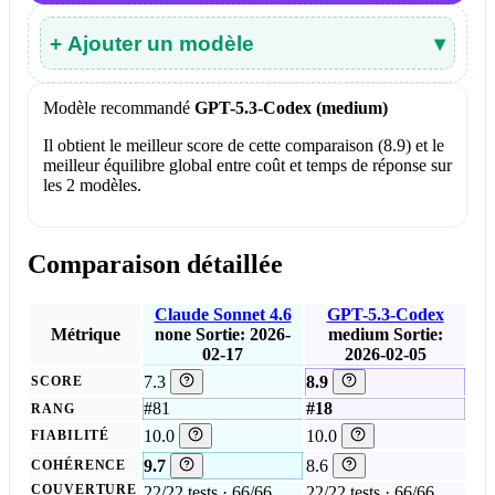
+ Ajouter un modèle
▾
Modèle recommandé
GPT-5.3-Codex (medium)
Il obtient le meilleur score de cette comparaison (8.9) et le
meilleur équilibre global entre coût et temps de réponse sur
les 2 modèles.
Comparaison détaillée
Claude Sonnet 4.6
GPT-5.3-Codex
Métrique
none
Sortie: 2026-
medium
Sortie:
02-17
2026-02-05
7.3
8.9
SCORE
#81
#18
RANG
10.0
10.0
FIABILITÉ
9.7
8.6
COHÉRENCE
COUVERTURE
22/22 tests · 66/66
22/22 tests · 66/66