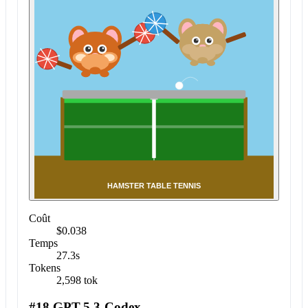
Coût
$0.038
Temps
27.3s
Tokens
2,598 tok
#18 GPT-5.3-Codex