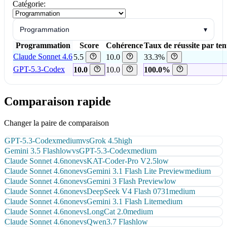
Catégorie:
Programmation
▾
Programmation
Score
Cohérence
Taux de réussite par ten
Claude Sonnet 4.6
5.5
10.0
33.3%
GPT-5.3-Codex
10.0
10.0
100.0%
Comparaison rapide
Changer la paire de comparaison
GPT-5.3-Codex
medium
vs
Grok 4.5
high
Gemini 3.5 Flash
low
vs
GPT-5.3-Codex
medium
Claude Sonnet 4.6
none
vs
KAT-Coder-Pro V2.5
low
Claude Sonnet 4.6
none
vs
Gemini 3.1 Flash Lite Preview
medium
Claude Sonnet 4.6
none
vs
Gemini 3 Flash Preview
low
Claude Sonnet 4.6
none
vs
DeepSeek V4 Flash 0731
medium
Claude Sonnet 4.6
none
vs
Gemini 3.1 Flash Lite
medium
Claude Sonnet 4.6
none
vs
LongCat 2.0
medium
Claude Sonnet 4.6
none
vs
Qwen3.7 Flash
low