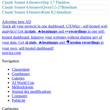
Claude Sonnet 4.6
none
vs
Step 3.7 Flash
low
Claude Sonnet 4.6
none
vs
Qwen3.5-27B
medium
Claude Sonnet 4.6
none
vs
Kimi K2.6
medium
Advertise here
AD
Track all your projects in one dashboard.
UXWizz - self-hosted web
analytics!
Get 📊
stats
, 🔥
heatmaps
and 👀
recordings
in one self-
hosted dashboard.
Improve your websites without sharing any of
your data. Get 📊
stats
, 🔥
heatmaps
and 🎥
session recordings
in
your own, self-hosted dashboard!
uxwizz.com
Navigation
Classement
Graphiques
Galeries
AI World Cup
Méthodologie
Journal des modifications
Comparer
Publicité
Catégories