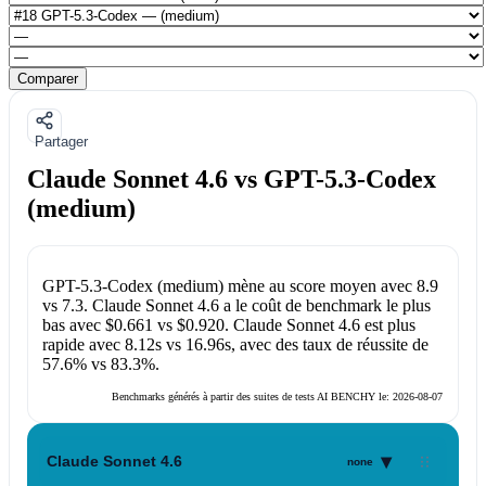
Comparer
Partager
Claude Sonnet 4.6 vs GPT-5.3-Codex
(medium)
GPT-5.3-Codex (medium)
mène au score moyen avec
8.9
vs
7.3
.
Claude Sonnet 4.6
a le coût de benchmark le plus
bas avec
$0.661
vs
$0.920
.
Claude Sonnet 4.6
est plus
rapide avec
8.12s
vs
16.96s
, avec des taux de réussite de
57.6%
vs
83.3%
.
Benchmarks générés à partir des suites de tests AI BENCHY le:
2026-08-07
▾
Claude Sonnet 4.6
none