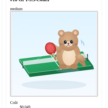
medium
Coût
$0.049