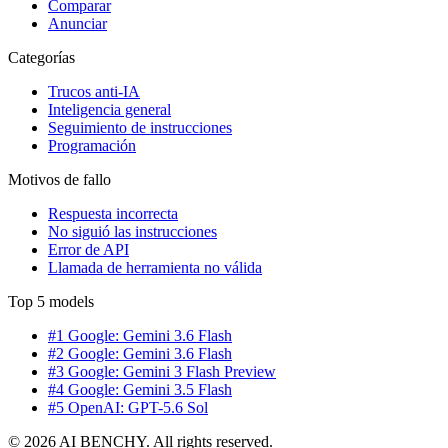
Comparar
Anunciar
Categorías
Trucos anti-IA
Inteligencia general
Seguimiento de instrucciones
Programación
Motivos de fallo
Respuesta incorrecta
No siguió las instrucciones
Error de API
Llamada de herramienta no válida
Top 5 models
#1 Google: Gemini 3.6 Flash
#2 Google: Gemini 3.6 Flash
#3 Google: Gemini 3 Flash Preview
#4 Google: Gemini 3.5 Flash
#5 OpenAI: GPT-5.6 Sol
© 2026 AI BENCHY. All rights reserved.