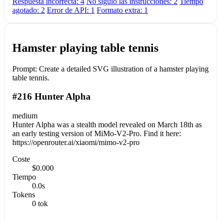
Respuesta incorrecta: 4
No siguió las instrucciones: 2
Tiempo
agotado: 2
Error de API: 1
Formato extra: 1
Hamster playing table tennis
Prompt:
Create a detailed SVG illustration of a hamster playing
table tennis.
#216 Hunter Alpha
medium
Hunter Alpha was a stealth model revealed on March 18th as
an early testing version of MiMo-V2-Pro. Find it here:
https://openrouter.ai/xiaomi/mimo-v2-pro
Coste
$0.000
Tiempo
0.0s
Tokens
0 tok