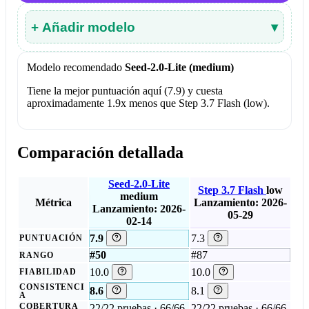
+ Añadir modelo
▾
Modelo recomendado
Seed-2.0-Lite (medium)
Tiene la mejor puntuación aquí (7.9) y cuesta
aproximadamente 1.9x menos que Step 3.7 Flash (low).
Comparación detallada
Seed-2.0-Lite
Step 3.7 Flash
low
medium
Métrica
Lanzamiento: 2026-
Lanzamiento: 2026-
05-29
02-14
7.9
7.3
PUNTUACIÓN
#50
#87
RANGO
10.0
10.0
FIABILIDAD
CONSISTENCI
8.6
8.1
A
COBERTURA
22/22 pruebas · 66/66
22/22 pruebas · 66/66