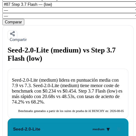
Comparar
Compartir
Seed-2.0-Lite (medium) vs Step 3.7
Flash (low)
Seed-2.0-Lite (medium)
lidera en puntuación media con
7.9
vs
7.3
.
Seed-2.0-Lite (medium)
tiene menor coste de
benchmark con
$0.234
vs
$0.454
.
Step 3.7 Flash (low)
es
más rápido con
20.68s
vs
48.53s
, con tasas de acierto de
74.2%
vs
68.2%
.
Benchmarks generados a partir de los suites de prueba de AI BENCHY en:
2026-08-05
▾
Seed-2.0-Lite
medium