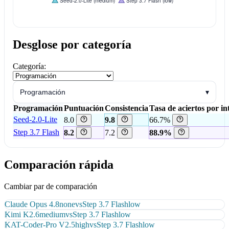
Desglose por categoría
Categoría:
Programación
▾
Programación
Puntuación
Consistencia
Tasa de aciertos por in
Seed-2.0-Lite
8.0
9.8
66.7%
Step 3.7 Flash
8.2
7.2
88.9%
Comparación rápida
Cambiar par de comparación
Claude Opus 4.8
none
vs
Step 3.7 Flash
low
Kimi K2.6
medium
vs
Step 3.7 Flash
low
KAT-Coder-Pro V2.5
high
vs
Step 3.7 Flash
low