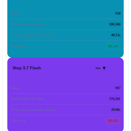
Rango
#50
Total de tokens de salida
100,580
Tiempo de respuesta (promedio)
48.53s
Costo total
$0.234
▾
Step 3.7 Flash
low
Rango
#87
Total de tokens de salida
376,581
Tiempo de respuesta (promedio)
20.68s
Costo total
$0.454