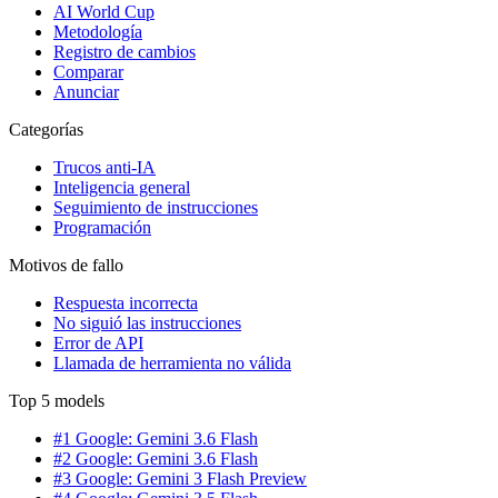
AI World Cup
Metodología
Registro de cambios
Comparar
Anunciar
Categorías
Trucos anti-IA
Inteligencia general
Seguimiento de instrucciones
Programación
Motivos de fallo
Respuesta incorrecta
No siguió las instrucciones
Error de API
Llamada de herramienta no válida
Top 5 models
#1 Google: Gemini 3.6 Flash
#2 Google: Gemini 3.6 Flash
#3 Google: Gemini 3 Flash Preview