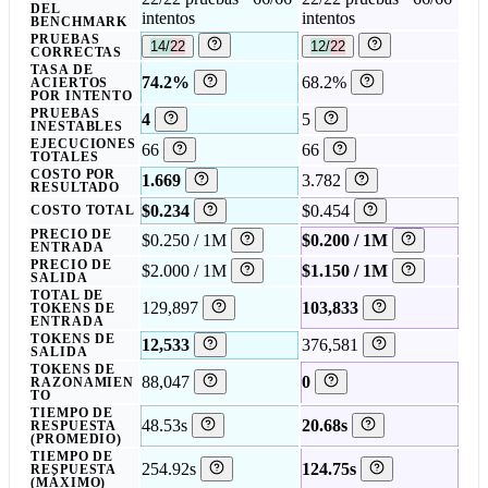
DEL
intentos
intentos
BENCHMARK
PRUEBAS
14/22
12/22
CORRECTAS
TASA DE
74.2%
68.2%
ACIERTOS
POR INTENTO
PRUEBAS
4
5
INESTABLES
EJECUCIONES
66
66
TOTALES
COSTO POR
1.669
3.782
RESULTADO
$0.234
$0.454
COSTO TOTAL
PRECIO DE
$0.250 / 1M
$0.200 / 1M
ENTRADA
PRECIO DE
$2.000 / 1M
$1.150 / 1M
SALIDA
TOTAL DE
129,897
103,833
TOKENS DE
ENTRADA
TOKENS DE
12,533
376,581
SALIDA
TOKENS DE
88,047
0
RAZONAMIEN
TO
TIEMPO DE
48.53s
20.68s
RESPUESTA
(PROMEDIO)
TIEMPO DE
254.92s
124.75s
RESPUESTA
(MÁXIMO)