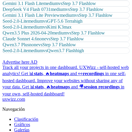
Gemini 3.1 Flash Lite
medium
vs
Step 3.7 Flash
low
DeepSeek V4 Flash 0731
medium
vs
Step 3.7 Flash
low
Gemini 3.1 Flash Lite Preview
medium
vs
Step 3.7 Flash
low
Seed-2.0-Lite
medium
vs
GPT-5.6 Terra
high
Seed-2.0-Lite
medium
vs
Kimi K3
max
Qwen3.5 Plus 2026-04-20
medium
vs
Step 3.7 Flash
low
Claude Sonnet 4.6
none
vs
Step 3.7 Flash
low
Qwen3.7 Plus
none
vs
Step 3.7 Flash
low
Seed-2.0-Lite
medium
vs
Qwen3.7 Flash
high
Advertise here
AD
Track all your projects in one dashboard.
UXWizz - self-hosted web
analytics!
Get 📊
stats
, 🔥
heatmaps
and 👀
recordings
in one self-
hosted dashboard.
Improve your websites without sharing any of
your data. Get 📊
stats
, 🔥
heatmaps
and 🎥
session recordings
in
your own, self-hosted dashboard!
uxwizz.com
Navegación
Clasificación
Gráficos
Galerías