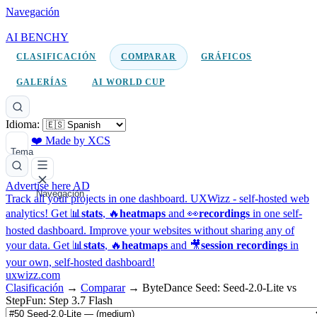
Navegación
AI BENCHY
CLASIFICACIÓN
COMPARAR
GRÁFICOS
GALERÍAS
AI WORLD CUP
Idioma:
❤️ Made by XCS
Tema
Advertise here
AD
Navegación
Track all your projects in one dashboard.
UXWizz - self-hosted web
analytics!
Get 📊
stats
, 🔥
heatmaps
and 👀
recordings
in one self-
hosted dashboard.
Improve your websites without sharing any of
your data. Get 📊
stats
, 🔥
heatmaps
and 🎥
session recordings
in
your own, self-hosted dashboard!
uxwizz.com
Clasificación
→
Comparar
→
ByteDance Seed: Seed-2.0-Lite vs
StepFun: Step 3.7 Flash