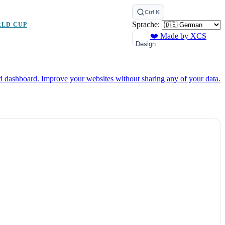
Ctrl K
Sprache:
RLD CUP
❤️ Made by XCS
Design
ed dashboard.
Improve your websites without sharing any of your data.