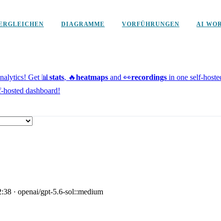
ERGLEICHEN
DIAGRAMME
VORFÜHRUNGEN
AI WO
alytics!
Get 📊
stats
, 🔥
heatmaps
and 👀
recordings
in one self-host
f-hosted dashboard!
2:38
·
openai/gpt-5.6-sol::medium