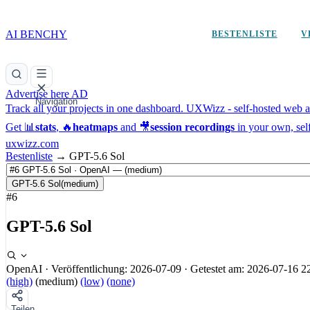
AI BENCHY
BESTENLISTE
V
Advertise here
AD
Navigation
Track all your projects in one dashboard.
UXWizz - self-hosted web an
Get 📊
stats
, 🔥
heatmaps
and 🎥
session recordings
in your own, sel
uxwizz.com
Bestenliste
→
GPT-5.6 Sol
GPT-5.6 Sol
(medium)
#6
GPT-5.6 Sol
OpenAI
·
Veröffentlichung: 2026-07-09
·
Getestet am: 2026-07-16 2
(high)
(medium)
(low)
(none)
Teilen