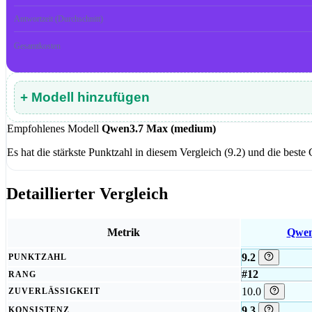
Antwortzeit (Durchschnitt)
Gesamtkosten
+ Modell hinzufügen
Empfohlenes Modell
Qwen3.7 Max (medium)
Es hat die stärkste Punktzahl in diesem Vergleich (9.2) und die best
Detaillierter Vergleich
Metrik
Qwen
9.2
PUNKTZAHL
#12
RANG
10.0
ZUVERLÄSSIGKEIT
9.3
KONSISTENZ