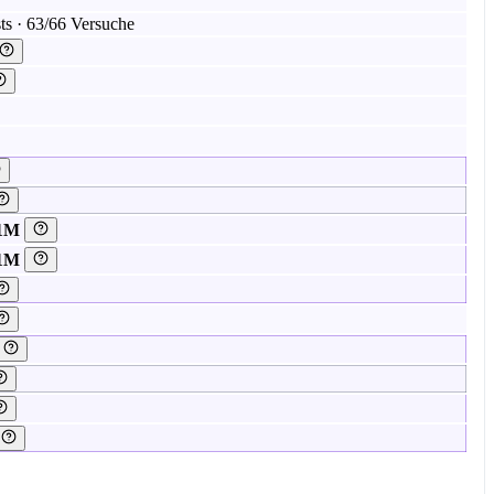
ts · 63/66 Versuche
 1M
 1M