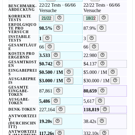
22/22 Tests · 66/66
22/22 Tests · 66/66
BENCHMARK-
ABDECKUNG
Versuche
Versuche
KORREKTE
21/22
18/22
TESTS
ERFOLGSQUO
98.5%
87.9%
TE PRO
VERSUCH
INSTABILE
1
3
TESTS
GESAMTLÄUF
66
66
E
KOSTEN PRO
3.533
22.980
ERGEBNIS
GESAMTKOST
$0.742
$4.137
EN
EINGABEPREI
$0.500 / 1M
$5.000 / 1M
S
AUSGABEPRE
$3.000 / 1M
$30.000 / 1M
IS
GESAMTE
87,861
80,659
EINGABE-
TOKEN
AUSGABE-
5,486
5,617
TOKEN
227,164
118,819
DENK-TOKEN
ANTWORTZEI
T
19.20s
38.42s
(DURCHSCHN
ITT)
ANTWORTZEI
117.26s
332.10s