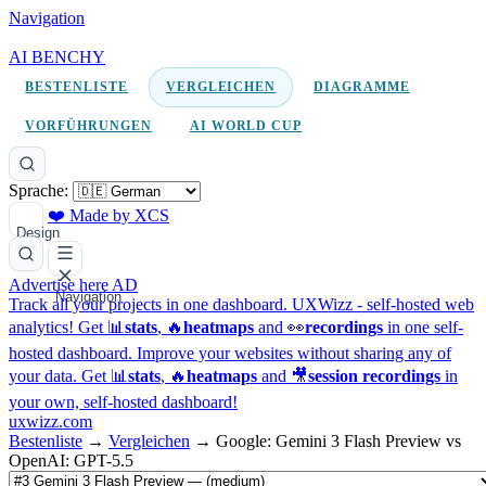
Navigation
AI BENCHY
BESTENLISTE
VERGLEICHEN
DIAGRAMME
VORFÜHRUNGEN
AI WORLD CUP
Sprache:
❤️ Made by XCS
Design
Advertise here
AD
Navigation
Track all your projects in one dashboard.
UXWizz - self-hosted web
analytics!
Get 📊
stats
, 🔥
heatmaps
and 👀
recordings
in one self-
hosted dashboard.
Improve your websites without sharing any of
your data. Get 📊
stats
, 🔥
heatmaps
and 🎥
session recordings
in
your own, self-hosted dashboard!
uxwizz.com
Bestenliste
→
Vergleichen
→
Google: Gemini 3 Flash Preview vs
OpenAI: GPT-5.5