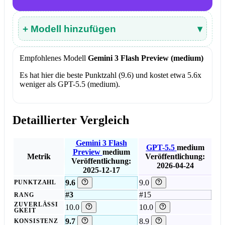
+ Modell hinzufügen
▾
Empfohlenes Modell
Gemini 3 Flash Preview (medium)
Es hat hier die beste Punktzahl (9.6) und kostet etwa 5.6x
weniger als GPT-5.5 (medium).
Detaillierter Vergleich
Gemini 3 Flash
GPT-5.5
medium
Preview
medium
Metrik
Veröffentlichung:
Veröffentlichung:
2026-04-24
2025-12-17
9.6
9.0
PUNKTZAHL
#3
#15
RANG
ZUVERLÄSSI
10.0
10.0
GKEIT
9.7
8.9
KONSISTENZ