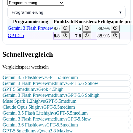
Programmierung
▾
Programmierung
Punktzahl
Konsistenz
Erfolgsquote pro
Gemini 3 Flash Preview
8.6
7.6
88.9%
GPT-5.5
8.8
7.8
88.9%
Schnellvergleich
Vergleichspaar wechseln
Gemini 3.5 Flash
low
vs
GPT-5.5
medium
Gemini 3 Flash Preview
medium
vs
GPT-5.6 Sol
low
GPT-5.5
medium
vs
Grok 4.5
high
Gemini 3 Flash Preview
medium
vs
GPT-5.6 Sol
high
Muse Spark 1.2
high
vs
GPT-5.5
medium
Claude Opus 5
high
vs
GPT-5.5
medium
Gemini 3.5 Flash Lite
high
vs
GPT-5.5
medium
Gemini 3 Flash Preview
medium
vs
GPT-5.5
low
Gemini 3.6 Flash
low
vs
GPT-5.5
medium
GPT-5.5
medium
vs
Qwen3.8 Max
low