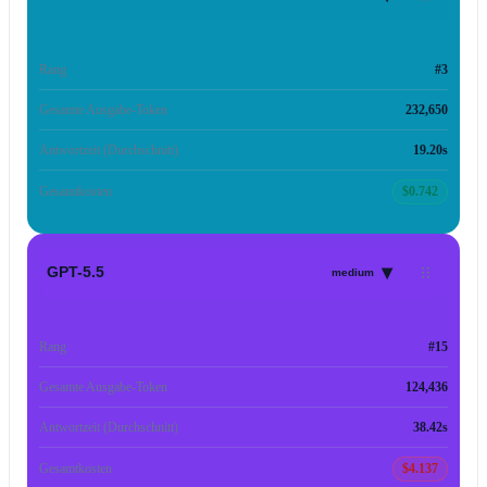
Rang
#3
Gesamte Ausgabe-Token
232,650
Antwortzeit (Durchschnitt)
19.20s
Gesamtkosten
$0.742
▾
GPT-5.5
medium
Rang
#15
Gesamte Ausgabe-Token
124,436
Antwortzeit (Durchschnitt)
38.42s
Gesamtkosten
$4.137