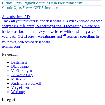
Claude Opus 5
high
vs
Gemini 3 Flash Preview
medium
Claude Opus 5
low
vs
GPT-5.5
medium
Advertise here
AD
Track all your projects in one dashboard.
UXWizz - self-hosted web
analytics!
Get 📊
stats
, 🔥
heatmaps
and 👀
recordings
in one self-
hosted dashboard.
Improve your websites without sharing any of
your data. Get 📊
stats
, 🔥
heatmaps
and 🎥
session recordings
in
your own, self-hosted dashboard!
uxwizz.com
Navigation
Bestenliste
Diagramme
Vorführungen
AI World Cup
Methodik
Änderungsprotokoll
Vergleichen
Werbung
Kategorien