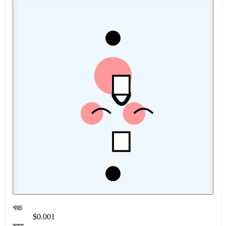
খরচ
$0.001
সময়