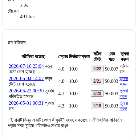
3.2s
টোকেন
491 tok
রান ইতিহাস
সঠিক
মোট
তুলনা
পরীক্ষিত হয়েছে
স্কোর
নির্ভরযোগ্যতা
টেস্ট
খরচ
করুন
2026-07-16 23:04
নতুন
বর্তমান
4.0
10.0
$0.007
2/22
টেস্ট যোগ হয়েছে
রান
2026-06-04 14:07
নতুন
তুলনা
4.0
10.0
$0.003
2/21
টেস্ট যোগ হয়েছে
করুন
2026-05-22 00:30
স্যুইট
তুলনা
4.1
10.0
$0.003
2/20
পরিবর্তিত হয়েছে
করুন
2026-05-01 00:31
প্রথম
তুলনা
4.3
10.0
$0.003
2/18
রান
করুন
এই রানটি ভিন্ন একটি বেঞ্চমার্ক স্যুইট ব্যবহার করেছে। ঐতিহাসিক পরিবর্তন
পড়ার সময় স্যুইট পরিবর্তনও মাথায় রাখুন।