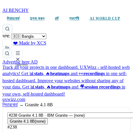
AI BENCHY
লিডারবোর্ড
তুলনা করুন
চার্ট
প্রদর্শনী
AI WORLD CUP
ভাষা:
❤️ Made by XCS
থিম
Advertise here
AD
নেভিগেশন
Track all your projects in one dashboard.
UXWizz - self-hosted web
analytics!
Get 📊
stats
, 🔥
heatmaps
and 👀
recordings
in one self-
hosted dashboard.
Improve your websites without sharing any of
your data. Get 📊
stats
, 🔥
heatmaps
and 🎥
session recordings
in
your own, self-hosted dashboard!
uxwizz.com
লিডারবোর্ড
→
Granite 4.1 8B
Granite 4.1 8B
(none)
#238