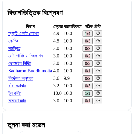
বিভাগভিত্তিক বিশ্লেষণ
বিভাগ
স্কোর
ধারাবাহিকতা
সঠিক টেস্ট
অ্যান্টি-এআই কৌশল
4.9
10.0
1/4
কোডিং
4.5
10.0
0/3
সমন্বিত
3.0
10.0
0/2
ডেটা পার্সিং ও নিষ্কাশন
3.0
10.0
0/2
ডোমেইন-নির্দিষ্ট
3.0
10.0
0/3
Sadharon Buddhimotta
4.0
10.0
0/1
নির্দেশনা অনুসরণ
3.6
9.9
0/2
ধাঁধা সমাধান
3.2
10.0
0/3
টুল কলিং
10.0
10.0
1/1
সাধারণ জ্ঞান
3.0
10.0
0/1
তুলনা করা মডেল