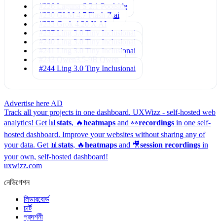
#226 Laguna S 2.1
Poolside
#230 GLM 4.7 Flash
Z.ai
#233 Grok 4.20
X AI
#237 Ling 3.0 Tiny
Inclusionai
#240 Ling 3.0 Tiny
Inclusionai
#241 Ling 3.0 Tiny
Inclusionai
#243 Qwen3.5-9B
Qwen
#244 Ling 3.0 Tiny
Inclusionai
Advertise here
AD
Track all your projects in one dashboard.
UXWizz - self-hosted web
analytics!
Get 📊
stats
, 🔥
heatmaps
and 👀
recordings
in one self-
hosted dashboard.
Improve your websites without sharing any of
your data. Get 📊
stats
, 🔥
heatmaps
and 🎥
session recordings
in
your own, self-hosted dashboard!
uxwizz.com
নেভিগেশন
লিডারবোর্ড
চার্ট
প্রদর্শনী