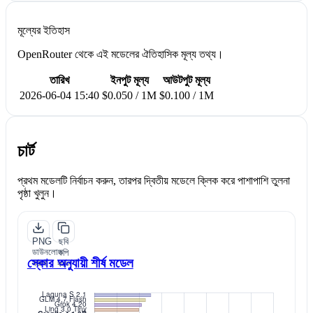
মূল্যের ইতিহাস
OpenRouter থেকে এই মডেলের ঐতিহাসিক মূল্য তথ্য।
তারিখ
ইনপুট মূল্য
আউটপুট মূল্য
2026-06-04 15:40
$0.050 / 1M
$0.100 / 1M
চার্ট
প্রথম মডেলটি নির্বাচন করুন, তারপর দ্বিতীয় মডেলে ক্লিক করে পাশাপাশি তুলনা
পৃষ্ঠা খুলুন।
PNG
ছবি
ডাউনলোড
কপি
স্কোর অনুযায়ী শীর্ষ মডেল
করুন
করুন