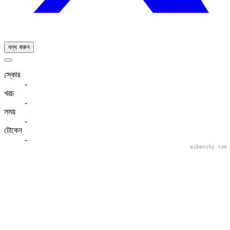
বন্ধ করুন
স্কোর
-
খরচ
-
সময়
-
টোকেন
-