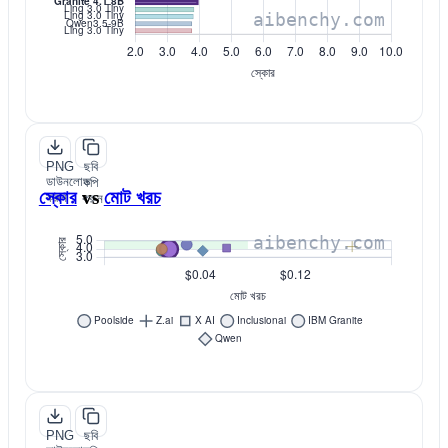
PNG
ছবি
ডাউনলোড
কপি
স্কোর
vs
মোট খরচ
করুন
করুন
PNG
ছবি