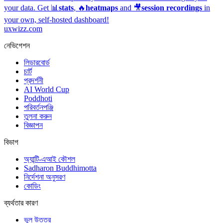
your data. Get 📊
stats
, 🔥
heatmaps
and 🎥
session recordings
in
your own, self-hosted dashboard!
uxwizz.com
নেভিগেশন
লিডারবোর্ড
চার্ট
প্রদর্শনী
AI World Cup
Poddhoti
পরিবর্তনপঞ্জি
তুলনা করুন
বিজ্ঞাপন
বিভাগ
অ্যান্টি-এআই কৌশল
Sadharon Buddhimotta
নির্দেশনা অনুসরণ
কোডিং
ব্যর্থতার কারণ
ভুল উত্তর