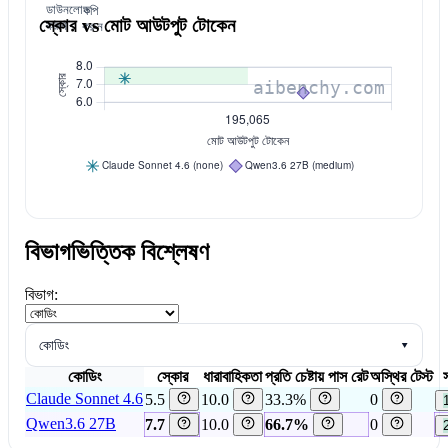
ডাউনলোড
কপি
স্কোর vs মোট আউটপুট টোকেন
করুন
করুন
বিভাগভিত্তিক বিশ্লেষণ
বিভাগ:
কোডিং
▾
কোডিং
স্কোর
ধারাবাহিকতা
প্রতি চেষ্টায় পাস রেট
অস্থির টেস্ট
স
Claude Sonnet 4.6
5.5
10.0
33.3%
0
Qwen3.6 27B
7.7
10.0
66.7%
0