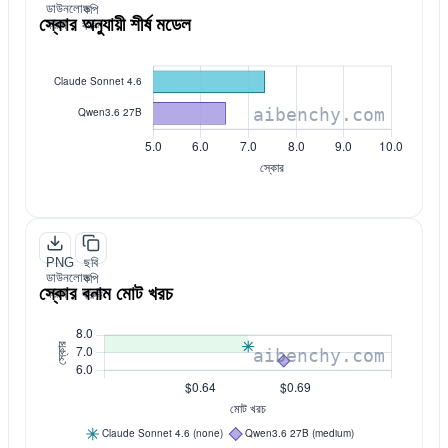
ডাউনলোড
কপি
স্কোর অনুযায়ী শীর্ষ মডেল
করুন
করুন
PNG
ছবি
ডাউনলোড
কপি
স্কোর বনাম মোট খরচ
করুন
করুন