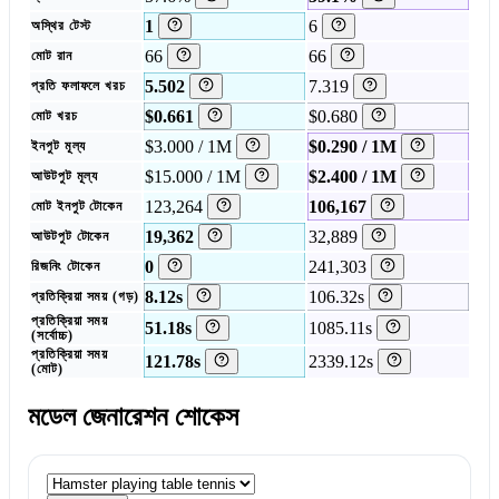
1
6
অস্থির টেস্ট
66
66
মোট রান
5.502
7.319
প্রতি ফলাফলে খরচ
$0.661
$0.680
মোট খরচ
$3.000 / 1M
$0.290 / 1M
ইনপুট মূল্য
$15.000 / 1M
$2.400 / 1M
আউটপুট মূল্য
123,264
106,167
মোট ইনপুট টোকেন
19,362
32,889
আউটপুট টোকেন
0
241,303
রিজনিং টোকেন
8.12s
106.32s
প্রতিক্রিয়া সময় (গড়)
প্রতিক্রিয়া সময়
51.18s
1085.11s
(সর্বোচ্চ)
প্রতিক্রিয়া সময়
121.78s
2339.12s
(মোট)
মডেল জেনারেশন শোকেস