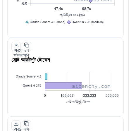
PNG
ছবি
ডাউনলোড
কপি
মোট আউটপুট টোকেন
করুন
করুন
PNG
ছবি