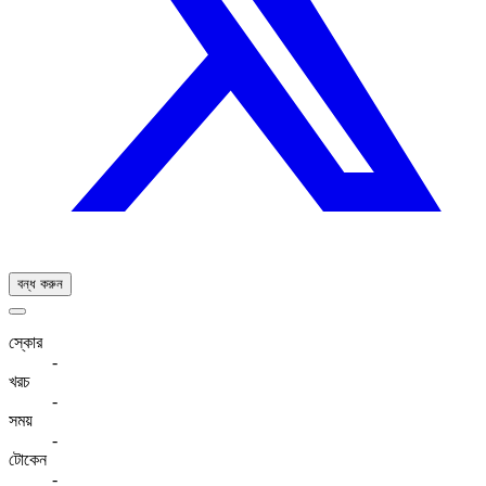
বন্ধ করুন
স্কোর
-
খরচ
-
সময়
-
টোকেন
-