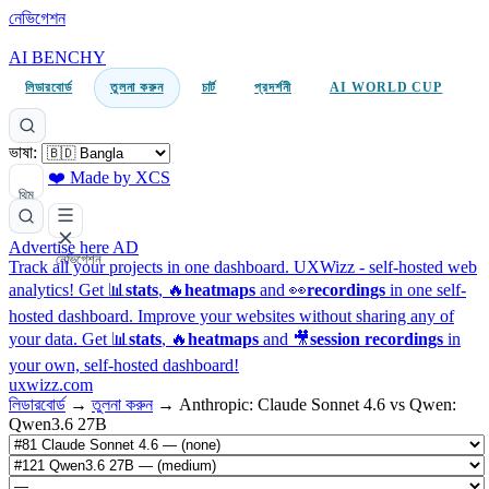
নেভিগেশন
AI BENCHY
লিডারবোর্ড
তুলনা করুন
চার্ট
প্রদর্শনী
AI WORLD CUP
ভাষা:
❤️ Made by XCS
থিম
Advertise here
AD
নেভিগেশন
Track all your projects in one dashboard.
UXWizz - self-hosted web
analytics!
Get 📊
stats
, 🔥
heatmaps
and 👀
recordings
in one self-
hosted dashboard.
Improve your websites without sharing any of
your data. Get 📊
stats
, 🔥
heatmaps
and 🎥
session recordings
in
your own, self-hosted dashboard!
uxwizz.com
লিডারবোর্ড
→
তুলনা করুন
→
Anthropic: Claude Sonnet 4.6 vs Qwen:
Qwen3.6 27B