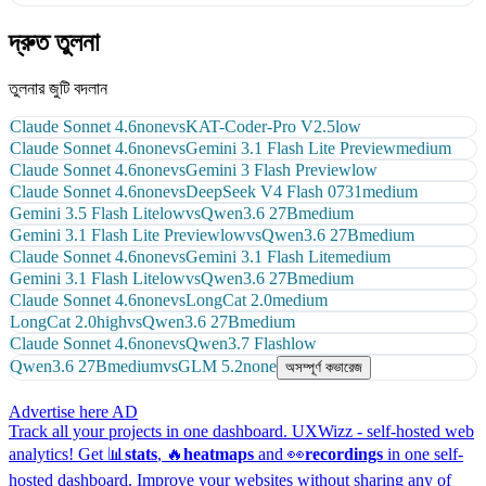
দ্রুত তুলনা
তুলনার জুটি বদলান
Claude Sonnet 4.6
none
vs
KAT-Coder-Pro V2.5
low
Claude Sonnet 4.6
none
vs
Gemini 3.1 Flash Lite Preview
medium
Claude Sonnet 4.6
none
vs
Gemini 3 Flash Preview
low
Claude Sonnet 4.6
none
vs
DeepSeek V4 Flash 0731
medium
Gemini 3.5 Flash Lite
low
vs
Qwen3.6 27B
medium
Gemini 3.1 Flash Lite Preview
low
vs
Qwen3.6 27B
medium
Claude Sonnet 4.6
none
vs
Gemini 3.1 Flash Lite
medium
Gemini 3.1 Flash Lite
low
vs
Qwen3.6 27B
medium
Claude Sonnet 4.6
none
vs
LongCat 2.0
medium
LongCat 2.0
high
vs
Qwen3.6 27B
medium
Claude Sonnet 4.6
none
vs
Qwen3.7 Flash
low
Qwen3.6 27B
medium
vs
GLM 5.2
none
অসম্পূর্ণ কভারেজ
Advertise here
AD
Track all your projects in one dashboard.
UXWizz - self-hosted web
analytics!
Get 📊
stats
, 🔥
heatmaps
and 👀
recordings
in one self-
hosted dashboard.
Improve your websites without sharing any of