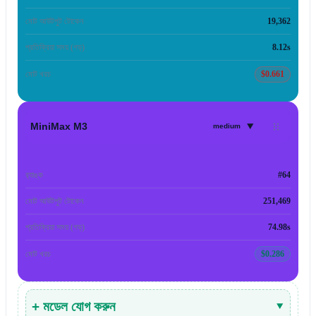
মোট আউটপুট টোকেন
19,362
প্রতিক্রিয়া সময় (গড়)
8.12s
মোট খরচ
$0.661
▾
MiniMax M3
medium
র‍্যাঙ্ক
#64
মোট আউটপুট টোকেন
251,469
প্রতিক্রিয়া সময় (গড়)
74.98s
মোট খরচ
$0.286
+ মডেল যোগ করুন
▾