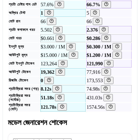
57.6%
66.7%
প্রতি চেষ্টায় পাস রেট
1
5
অস্থির টেস্ট
66
66
মোট রান
5.502
2.376
প্রতি ফলাফলে খরচ
$0.661
$0.286
মোট খরচ
$3.000 / 1M
$0.300 / 1M
ইনপুট মূল্য
$15.000 / 1M
$1.200 / 1M
আউটপুট মূল্য
123,264
121,990
মোট ইনপুট টোকেন
19,362
77,916
আউটপুট টোকেন
0
173,553
রিজনিং টোকেন
8.12s
74.98s
প্রতিক্রিয়া সময় (গড়)
প্রতিক্রিয়া সময়
51.18s
431.03s
(সর্বোচ্চ)
প্রতিক্রিয়া সময়
121.78s
1574.56s
(মোট)
মডেল জেনারেশন শোকেস