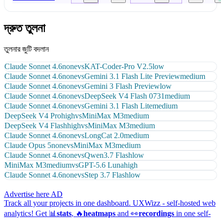
দ্রুত তুলনা
তুলনার জুটি বদলান
Claude Sonnet 4.6
none
vs
KAT-Coder-Pro V2.5
low
Claude Sonnet 4.6
none
vs
Gemini 3.1 Flash Lite Preview
medium
Claude Sonnet 4.6
none
vs
Gemini 3 Flash Preview
low
Claude Sonnet 4.6
none
vs
DeepSeek V4 Flash 0731
medium
Claude Sonnet 4.6
none
vs
Gemini 3.1 Flash Lite
medium
DeepSeek V4 Pro
high
vs
MiniMax M3
medium
DeepSeek V4 Flash
high
vs
MiniMax M3
medium
Claude Sonnet 4.6
none
vs
LongCat 2.0
medium
Claude Opus 5
none
vs
MiniMax M3
medium
Claude Sonnet 4.6
none
vs
Qwen3.7 Flash
low
MiniMax M3
medium
vs
GPT-5.6 Luna
high
Claude Sonnet 4.6
none
vs
Step 3.7 Flash
low
Advertise here
AD
Track all your projects in one dashboard.
UXWizz - self-hosted web
analytics!
Get 📊
stats
, 🔥
heatmaps
and 👀
recordings
in one self-