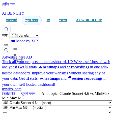
নেভিগেশন
AI BENCHY
লিডারবোর্ড
তুলনা করুন
চার্ট
প্রদর্শনী
AI WORLD CUP
ভাষা:
❤️ Made by XCS
থিম
Advertise here
AD
নেভিগেশন
Track all your projects in one dashboard.
UXWizz - self-hosted web
analytics!
Get 📊
stats
, 🔥
heatmaps
and 👀
recordings
in one self-
hosted dashboard.
Improve your websites without sharing any of
your data. Get 📊
stats
, 🔥
heatmaps
and 🎥
session recordings
in
your own, self-hosted dashboard!
uxwizz.com
লিডারবোর্ড
→
তুলনা করুন
→
Anthropic: Claude Sonnet 4.6 vs MiniMax:
MiniMax M3