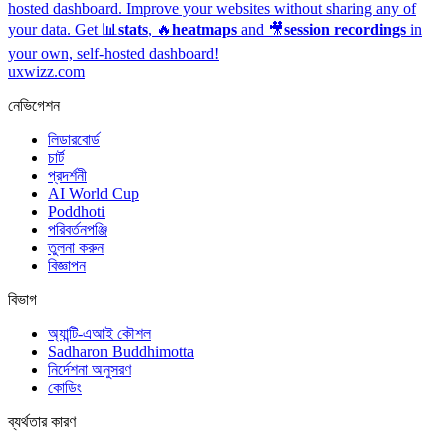
hosted dashboard.
Improve your websites without sharing any of
your data. Get 📊
stats
, 🔥
heatmaps
and 🎥
session recordings
in
your own, self-hosted dashboard!
uxwizz.com
নেভিগেশন
লিডারবোর্ড
চার্ট
প্রদর্শনী
AI World Cup
Poddhoti
পরিবর্তনপঞ্জি
তুলনা করুন
বিজ্ঞাপন
বিভাগ
অ্যান্টি-এআই কৌশল
Sadharon Buddhimotta
নির্দেশনা অনুসরণ
কোডিং
ব্যর্থতার কারণ