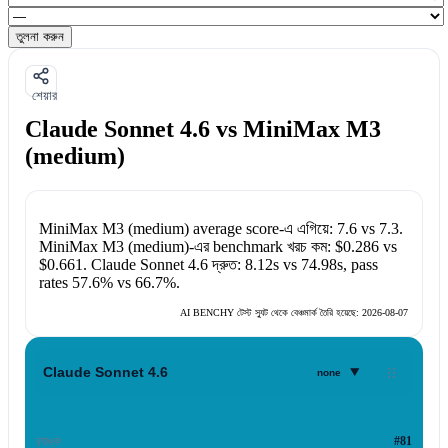
তুলনা করুন
শেয়ার
Claude Sonnet 4.6 vs MiniMax M3
(medium)
MiniMax M3 (medium)
average score-এ এগিয়ে:
7.6
vs
7.3
.
MiniMax M3 (medium)
-এর benchmark খরচ কম:
$0.286
vs
$0.661
.
Claude Sonnet 4.6
দ্রুত:
8.12s
vs
74.98s
, pass
rates
57.6%
vs
66.7%
.
AI BENCHY টেস্ট স্যুট থেকে বেঞ্চমার্ক তৈরি হয়েছে:
2026-08-07
▾
Claude Sonnet 4.6
none
র‍্যাঙ্ক
#81