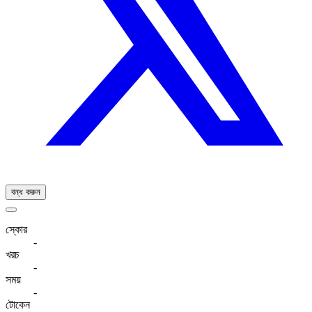
বন্ধ করুন
স্কোর
-
খরচ
-
সময়
-
টোকেন