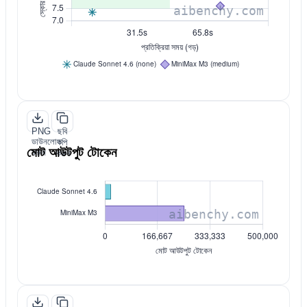
PNG
ছবি
ডাউনলোড
কপি
মোট আউটপুট টোকেন
করুন
করুন