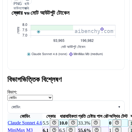
PNG
ছবি
ডাউনলোড
কপি
স্কোর vs মোট আউটপুট টোকেন
করুন
করুন
বিভাগভিত্তিক বিশ্লেষণ
বিভাগ:
কোডিং
▾
কোডিং
স্কোর
ধারাবাহিকতা
প্রতি চেষ্টায় পাস রেট
অস্থির টেস্ট
স
Claude Sonnet 4.6
5.5
10.0
33.3%
0
MiniMax M3
6.1
6.5
55.6%
1