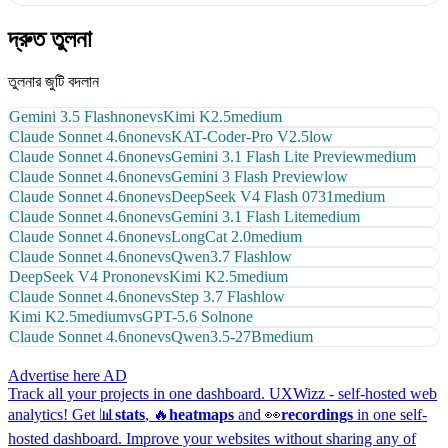
দ্রুত তুলনা
তুলনার জুটি বদলান
Gemini 3.5 Flash
none
vs
Kimi K2.5
medium
Claude Sonnet 4.6
none
vs
KAT-Coder-Pro V2.5
low
Claude Sonnet 4.6
none
vs
Gemini 3.1 Flash Lite Preview
medium
Claude Sonnet 4.6
none
vs
Gemini 3 Flash Preview
low
Claude Sonnet 4.6
none
vs
DeepSeek V4 Flash 0731
medium
Claude Sonnet 4.6
none
vs
Gemini 3.1 Flash Lite
medium
Claude Sonnet 4.6
none
vs
LongCat 2.0
medium
Claude Sonnet 4.6
none
vs
Qwen3.7 Flash
low
DeepSeek V4 Pro
none
vs
Kimi K2.5
medium
Claude Sonnet 4.6
none
vs
Step 3.7 Flash
low
Kimi K2.5
medium
vs
GPT-5.6 Sol
none
Claude Sonnet 4.6
none
vs
Qwen3.5-27B
medium
Advertise here
AD
Track all your projects in one dashboard.
UXWizz - self-hosted web
analytics!
Get 📊
stats
, 🔥
heatmaps
and 👀
recordings
in one self-
hosted dashboard.
Improve your websites without sharing any of