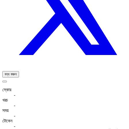
বন্ধ করুন
স্কোর
-
খরচ
-
সময়
-
টোকেন
-