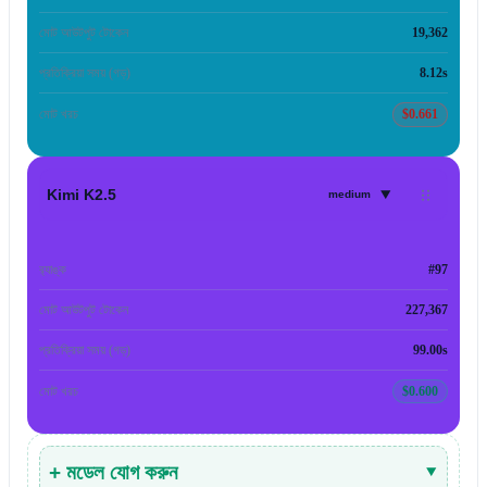
মোট আউটপুট টোকেন
19,362
প্রতিক্রিয়া সময় (গড়)
8.12s
মোট খরচ
$0.661
▾
Kimi K2.5
medium
র‍্যাঙ্ক
#97
মোট আউটপুট টোকেন
227,367
প্রতিক্রিয়া সময় (গড়)
99.00s
মোট খরচ
$0.600
+ মডেল যোগ করুন
▾