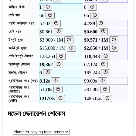
1
8
অস্থির টেস্ট
66
66
মোট রান
5.502
4.789
প্রতি ফলাফলে খরচ
$0.661
$0.600
মোট খরচ
$3.000 / 1M
$0.571 / 1M
ইনপুট মূল্য
$15.000 / 1M
$2.850 / 1M
আউটপুট মূল্য
123,264
118,448
মোট ইনপুট টোকেন
19,362
62,124
আউটপুট টোকেন
0
165,243
রিজনিং টোকেন
8.12s
99.00s
প্রতিক্রিয়া সময় (গড়)
প্রতিক্রিয়া সময়
51.18s
281.00s
(সর্বোচ্চ)
প্রতিক্রিয়া সময়
121.78s
1485.04s
(মোট)
মডেল জেনারেশন শোকেস