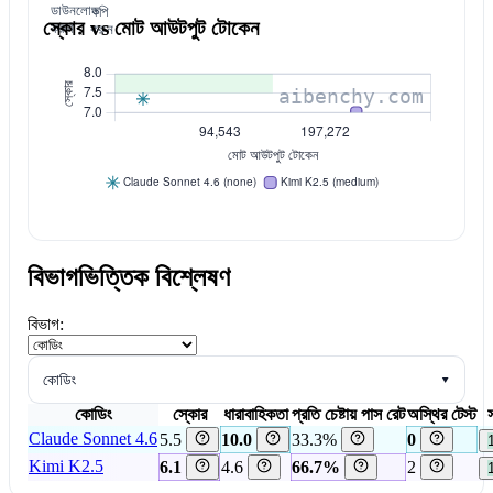
ডাউনলোড
কপি
স্কোর vs মোট আউটপুট টোকেন
করুন
করুন
বিভাগভিত্তিক বিশ্লেষণ
বিভাগ:
কোডিং
▾
কোডিং
স্কোর
ধারাবাহিকতা
প্রতি চেষ্টায় পাস রেট
অস্থির টেস্ট
স
Claude Sonnet 4.6
5.5
10.0
33.3%
0
Kimi K2.5
6.1
4.6
66.7%
2