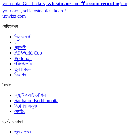
your data. Get 📊
stats
, 🔥
heatmaps
and 🎥
session recordings
in
your own, self-hosted dashboard!
uxwizz.com
নেভিগেশন
লিডারবোর্ড
চার্ট
প্রদর্শনী
AI World Cup
Poddhoti
পরিবর্তনপঞ্জি
তুলনা করুন
বিজ্ঞাপন
বিভাগ
অ্যান্টি-এআই কৌশল
Sadharon Buddhimotta
নির্দেশনা অনুসরণ
কোডিং
ব্যর্থতার কারণ
ভুল উত্তর