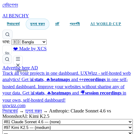
নেভিগেশন
AI BENCHY
লিডারবোর্ড
তুলনা করুন
চার্ট
প্রদর্শনী
AI WORLD CUP
ভাষা:
❤️ Made by XCS
থিম
Advertise here
AD
নেভিগেশন
Track all your projects in one dashboard.
UXWizz - self-hosted web
analytics!
Get 📊
stats
, 🔥
heatmaps
and 👀
recordings
in one self-
hosted dashboard.
Improve your websites without sharing any of
your data. Get 📊
stats
, 🔥
heatmaps
and 🎥
session recordings
in
your own, self-hosted dashboard!
uxwizz.com
লিডারবোর্ড
→
তুলনা করুন
→
Anthropic: Claude Sonnet 4.6 vs
MoonshotAI: Kimi K2.5