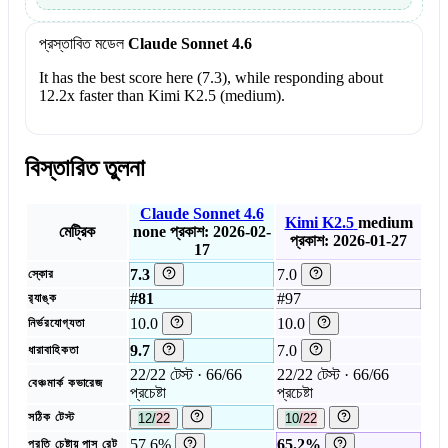
প্রস্তাবিত মডেল
Claude Sonnet 4.6
It has the best score here (7.3), while responding about
12.2x faster than Kimi K2.5 (medium).
বিস্তারিত তুলনা
Claude Sonnet 4.6
Kimi K2.5
medium
মেট্রিক
none
প্রকাশ: 2026-02-
প্রকাশ: 2026-01-27
17
7.3
7.0
স্কোর
#81
#97
র‍্যাঙ্ক
10.0
10.0
নির্ভরযোগ্যতা
9.7
7.0
ধারাবাহিকতা
22/22 টেস্ট · 66/66
22/22 টেস্ট · 66/66
বেঞ্চমার্ক কভারেজ
প্রচেষ্টা
প্রচেষ্টা
সঠিক টেস্ট
12/22
10/22
57.6%
65.2%
প্রতি চেষ্টায় পাস রেট