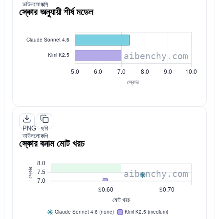
ডাউনলোড
কপি
স্কোর অনুযায়ী শীর্ষ মডেল
করুন
করুন
PNG
ছবি
ডাউনলোড
কপি
স্কোর বনাম মোট খরচ
করুন
করুন