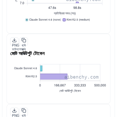
PNG
ছবি
ডাউনলোড
কপি
মোট আউটপুট টোকেন
করুন
করুন
PNG
ছবি