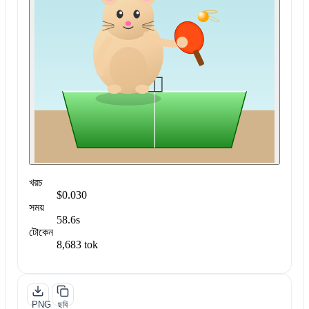
খরচ
$0.030
সময়
58.6s
টোকেন
8,683 tok
PNG
ছবি