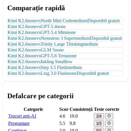
Comparație rapidă
Kimi K2.6
none
vs
North Mini Code
medium
Disponibil gratuit
Kimi K2.6
none
vs
GPT-5.4
none
Kimi K2.6
none
vs
GPT-5.4 Mini
none
Kimi K2.6
none
vs
Nemotron 3 Super
medium
Disponibil gratuit
Kimi K2.6
none
vs
Trinity Large Thinking
medium
Kimi K2.6
none
vs
GLM 5
none
Kimi K2.6
none
vs
GPT-5.6 Terra
none
Kimi K2.6
none
vs
Inkling Small
low
Kimi K2.6
none
vs
Step 3.5 Flash
medium
Kimi K2.6
none
vs
Ling 3.0 Flash
none
Disponibil gratuit
Defalcare pe categorii
Categorie
Scor
Consistență
Teste corecte
Trucuri anti-AI
4.6
10.0
1/4
Programare
5.5
9.8
1/3
Combinat
3.0
10.0
0/2