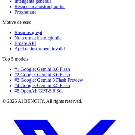
Inteligență generală
Respectarea instrucțiunilor
Programare
Motive de eșec
Răspuns greșit
Nu a urmat instrucțiunile
Eroare API
Apel de instrument invalid
Top 5 models
#1 Google: Gemini 3.6 Flash
#2 Google: Gemini 3.6 Flash
#3 Google: Gemini 3 Flash Preview
#4 Google: Gemini 3.5 Flash
#5 OpenAI: GPT-5.6 Sol
© 2026 AI BENCHY. All rights reserved.