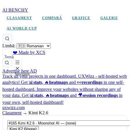
AI BENCHY
CLASAMENT
COMPARĂ
GRAFICE
GALERII
AI WORLD CUP
Limbă:
❤️ Made by XCS
Temă
Advertise here
AD
Navigare
Track all your projects in one dashboard.
UXWizz - self-hosted web
analytics!
Get 📊
stats
, 🔥
heatmaps
and 👀
recordings
in one self-
hosted dashboard.
Improve your websites without sharing any of
your data. Get 📊
stats
, 🔥
heatmaps
and 🎥
session recordings
in
your own, self-hosted dashboard!
uxwizz.com
Clasament
→
Kimi K2.6
Kimi K2.6
(none)