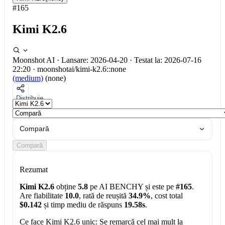
#165
Kimi K2.6
Moonshot AI
·
Lansare: 2026-04-20
·
Testat la: 2026-07-16
22:20
·
moonshotai/kimi-k2.6::none
(medium)
(none)
Distribuie
Compară
Compară
Rezumat
Kimi K2.6
obține
5.8
pe AI BENCHY și este pe
#165
.
Are fiabilitate
10.0
, rată de reușită
34.9%
, cost total
$0.142
și timp mediu de răspuns
19.58s
.
Ce face Kimi K2.6 unic:
Se remarcă cel mai mult la