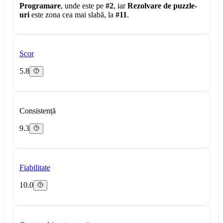
Programare
, unde este pe
#2
, iar
Rezolvare de puzzle-
uri
este zona cea mai slabă, la
#11
.
Scor
5.8
Consistență
9.3
Fiabilitate
10.0