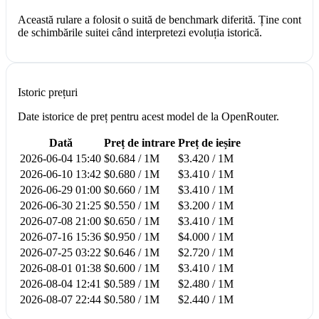
Această rulare a folosit o suită de benchmark diferită. Ține cont
de schimbările suitei când interpretezi evoluția istorică.
Istoric prețuri
Date istorice de preț pentru acest model de la OpenRouter.
Dată
Preț de intrare
Preț de ieșire
2026-06-04 15:40
$0.684 / 1M
$3.420 / 1M
2026-06-10 13:42
$0.680 / 1M
$3.410 / 1M
2026-06-29 01:00
$0.660 / 1M
$3.410 / 1M
2026-06-30 21:25
$0.550 / 1M
$3.200 / 1M
2026-07-08 21:00
$0.650 / 1M
$3.410 / 1M
2026-07-16 15:36
$0.950 / 1M
$4.000 / 1M
2026-07-25 03:22
$0.646 / 1M
$2.720 / 1M
2026-08-01 01:38
$0.600 / 1M
$3.410 / 1M
2026-08-04 12:41
$0.589 / 1M
$2.480 / 1M
2026-08-07 22:44
$0.580 / 1M
$2.440 / 1M