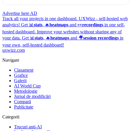
Advertise here
AD
Track all your projects in one dashboard.
UXWizz - self-hosted web
analytics!
Get 📊
stats
, 🔥
heatmaps
and 👀
recordings
in one self-
hosted dashboard.
Improve your websites without sharing any of
your data. Get 📊
stats
, 🔥
heatmaps
and 🎥
session recordings
in
your own, self-hosted dashboard!
uxwizz.com
Navigare
Clasament
Grafice
Galerii
AI World Cup
Metodologie
Jurnal de modificări
Compară
Publicitate
Categorii
Trucuri anti-AI