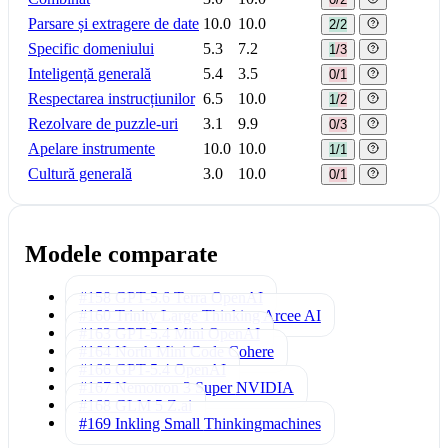
Parsare și extragere de date
10.0
10.0
2/2
Specific domeniului
5.3
7.2
1/3
Inteligență generală
5.4
3.5
0/1
Respectarea instrucțiunilor
6.5
10.0
1/2
Rezolvare de puzzle-uri
3.1
9.9
0/3
Apelare instrumente
10.0
10.0
1/1
Cultură generală
3.0
10.0
0/1
Modele comparate
#158 GPT-5.6 Terra
OpenAI
#160 Trinity Large Thinking
Arcee AI
#163 GPT-5.4 Mini
OpenAI
#164 North Mini Code
Cohere
#166 GPT-5.4
OpenAI
#167 Nemotron 3 Super
NVIDIA
#168 GLM 5
Z.ai
#169 Inkling Small
Thinkingmachines