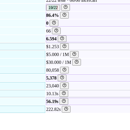
22/22 teste · 66/66 încercări
19/22
86.4%
0
66
6.594
$1.253
$5.000 / 1M
$30.000 / 1M
80,058
5,378
23,040
10.13s
56.19s
222.82s