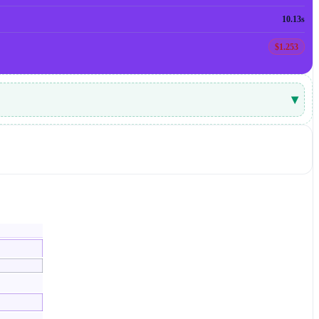
10.13s
$1.253
▾