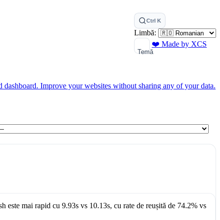
Ctrl K
Limbă:
❤️ Made by XCS
Temă
ed dashboard.
Improve your websites without sharing any of your data.
sh
este mai rapid cu
9.93s
vs
10.13s
, cu rate de reușită de
74.2%
vs