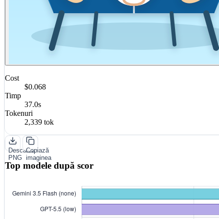
Cost
$0.068
Timp
37.0s
Tokenuri
2,339 tok
Descarcă
Copiază
PNG
imaginea
Top modele după scor