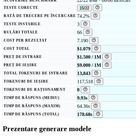
22/22 teste · 66/66 încercări
ACOPERIRE BENCHMARK
TESTE CORECTE
15/22
74.2%
RATĂ DE TRECERE PE ÎNCERCARE
3
TESTE INSTABILE
66
RULĂRI TOTALE
7.190
COST PER REZULTAT
$1.079
COST TOTAL
$1.500 / 1M
PREȚ DE INTRARE
$9.000 / 1M
PREȚ DE IEȘIRE
13,843
TOTAL TOKENURI DE INTRARE
117,518
TOKENURI DE IEȘIRE
0
TOKENURI DE RAȚIONAMENT
9.93s
TIMP DE RĂSPUNS (MEDIU)
64.36s
TIMP DE RĂSPUNS (MAXIM)
178.68s
TIMP DE RĂSPUNS (TOTAL)
Prezentare generare modele