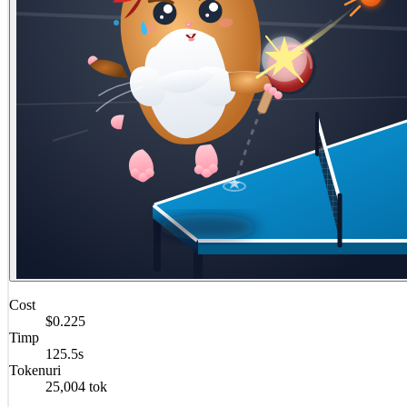
Cost
$0.225
Timp
125.5s
Tokenuri
25,004 tok