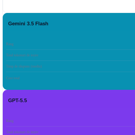
Gemini 3.5 Flash
Rang
Total tokenuri de ieșire
Timp de răspuns (mediu)
Cost total
GPT-5.5
Rang
Total tokenuri de ieșire