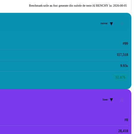
Benchmark-urile au fost generate din suitele de teste AI BENCHY la:
2026-08-05
▾
none
#99
117,518
9.93s
$1.079
▾
low
#8
28,418