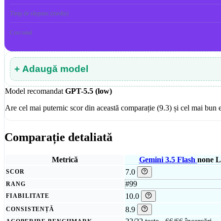
Timp de răspuns (mediu)
Cost total
+ Adaugă model
Model recomandat
GPT-5.5 (low)
Are cel mai puternic scor din această comparație (9.3) și cel mai bun e
Comparație detaliată
Metrică
Gemini 3.5 Flash
none
L
7.0
SCOR
#99
RANG
10.0
FIABILITATE
8.9
CONSISTENȚĂ