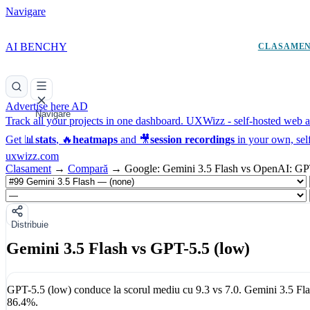
Navigare
AI BENCHY
CLASAME
Advertise here
AD
Navigare
Track all your projects in one dashboard.
UXWizz - self-hosted web an
Get 📊
stats
, 🔥
heatmaps
and 🎥
session recordings
in your own, sel
uxwizz.com
Clasament
→
Compară
→
Google: Gemini 3.5 Flash vs OpenAI: GP
Distribuie
Gemini 3.5 Flash vs GPT-5.5 (low)
GPT-5.5 (low)
conduce la scorul mediu cu
9.3
vs
7.0
.
Gemini 3.5 Fl
86.4%
.