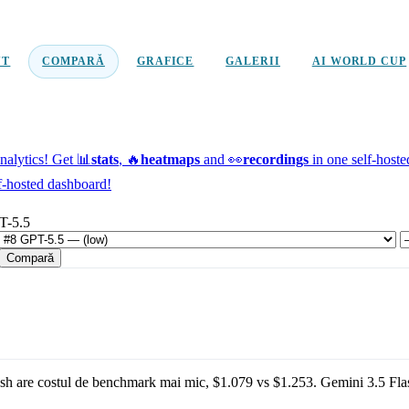
NT
COMPARĂ
GRAFICE
GALERII
AI WORLD CUP
alytics!
Get 📊
stats
, 🔥
heatmaps
and 👀
recordings
in one self-host
f-hosted dashboard!
T-5.5
Compară
ash
are costul de benchmark mai mic,
$1.079
vs
$1.253
.
Gemini 3.5 Fla