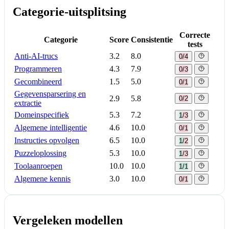
Categorie-uitsplitsing
Correcte
Categorie
Score
Consistentie
tests
Anti-AI-trucs
3.2
8.0
0/4
Programmeren
4.3
7.9
0/3
Gecombineerd
1.5
5.0
0/1
Gegevensparsering en
2.9
5.8
0/2
extractie
Domeinspecifiek
5.3
7.2
1/3
Algemene intelligentie
4.6
10.0
0/1
Instructies opvolgen
6.5
10.0
1/2
Puzzeloplossing
5.3
10.0
1/3
Toolaanroepen
10.0
10.0
1/1
Algemene kennis
3.0
10.0
0/1
Vergeleken modellen