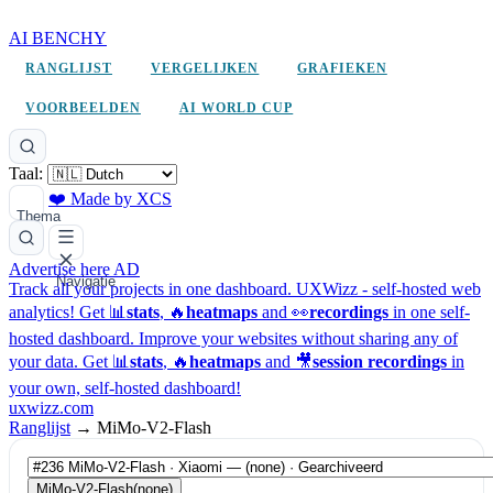
AI BENCHY
RANGLIJST
VERGELIJKEN
GRAFIEKEN
VOORBEELDEN
AI WORLD CUP
Taal:
❤️ Made by XCS
Thema
Advertise here
AD
Navigatie
Track all your projects in one dashboard.
UXWizz - self-hosted web
analytics!
Get 📊
stats
, 🔥
heatmaps
and 👀
recordings
in one self-
hosted dashboard.
Improve your websites without sharing any of
your data. Get 📊
stats
, 🔥
heatmaps
and 🎥
session recordings
in
your own, self-hosted dashboard!
uxwizz.com
Ranglijst
→
MiMo-V2-Flash
MiMo-V2-Flash
(none)