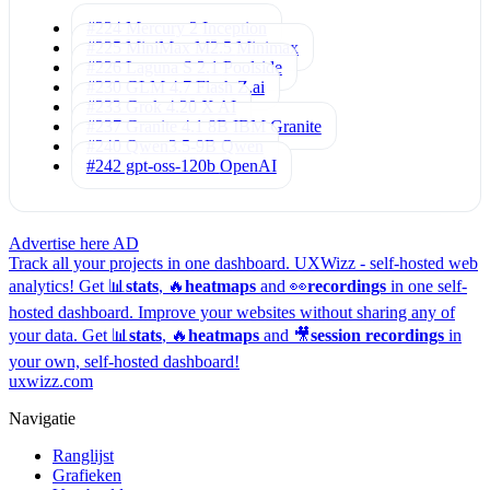
#224 Mercury 2
Inception
#225 MiniMax M2.5
Minimax
#226 Laguna S 2.1
Poolside
#230 GLM 4.7 Flash
Z.ai
#233 Grok 4.20
X AI
#237 Granite 4.1 8B
IBM Granite
#240 Qwen3.5-9B
Qwen
#242 gpt-oss-120b
OpenAI
Advertise here
AD
Track all your projects in one dashboard.
UXWizz - self-hosted web
analytics!
Get 📊
stats
, 🔥
heatmaps
and 👀
recordings
in one self-
hosted dashboard.
Improve your websites without sharing any of
your data. Get 📊
stats
, 🔥
heatmaps
and 🎥
session recordings
in
your own, self-hosted dashboard!
uxwizz.com
Navigatie
Ranglijst
Grafieken