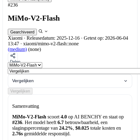
#236
MiMo-V2-Flash
Gearchiveerd
Xiaomi
·
Releasedatum: 2025-12-16
·
Getest op: 2026-06-04
13:47
·
xiaomi/mimo-v2-flash::none
(medium)
(none)
Delen
Vergelijken
Vergelijken
Samenvatting
MiMo-V2-Flash
scoort
4.0
op AI BENCHY en staat op
#236
. Het model heeft
6.7
betrouwbaarheid, een
slagingspercentage van
24.2%
,
$0.025
totale kosten en
2.76s
gemiddelde responstijd.