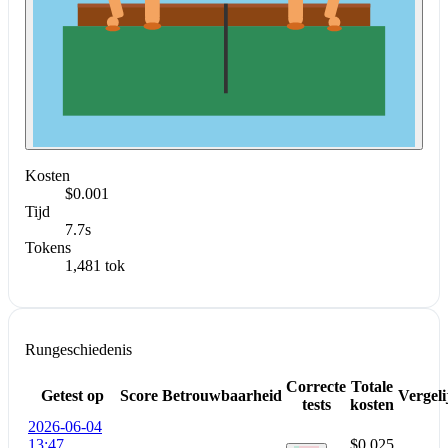
Kosten
$0.001
Tijd
7.7s
Tokens
1,481 tok
Rungeschiedenis
Correcte
Totale
Getest op
Score
Betrouwbaarheid
Vergeli
tests
kosten
2026-06-04
13:47
$0.025