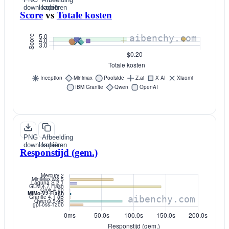
downloaden
kopiëren
Score
vs
Totale kosten
PNG
Afbeelding
downloaden
kopiëren
Responstijd (gem.)