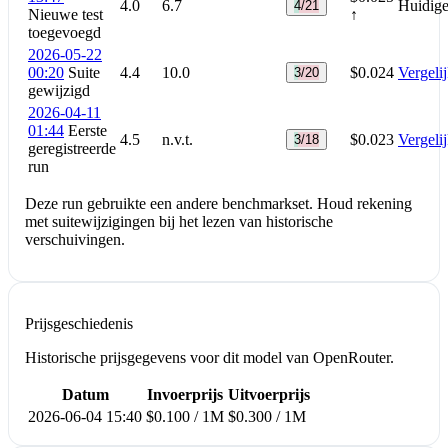
4.0
6.7
Huidige
4/21
Nieuwe test
↑
toegevoegd
2026-05-22
00:20
Suite
4.4
10.0
$0.024
Vergeli
3/20
gewijzigd
2026-04-11
01:44
Eerste
4.5
n.v.t.
$0.023
Vergeli
3/18
geregistreerde
run
Deze run gebruikte een andere benchmarkset. Houd rekening
met suitewijzigingen bij het lezen van historische
verschuivingen.
Prijsgeschiedenis
Historische prijsgegevens voor dit model van OpenRouter.
Datum
Invoerprijs
Uitvoerprijs
2026-06-04 15:40
$0.100 / 1M
$0.300 / 1M