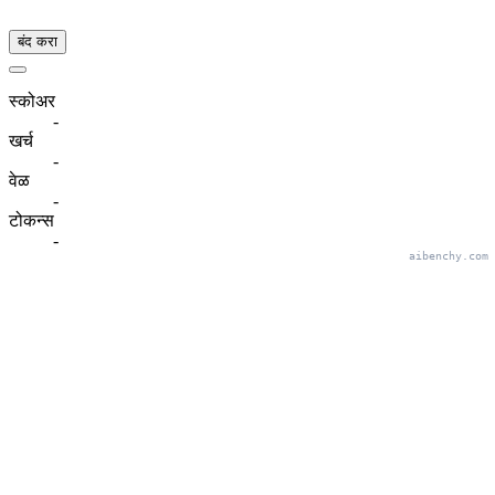
बंद करा
स्कोअर
-
खर्च
-
वेळ
-
टोकन्स
-