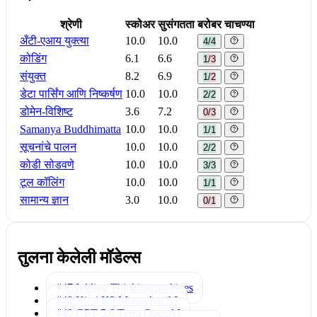
श्रेणी
स्कोअर
सुसंगतता
बरोबर चाचण्या
अँटी-एआय युक्त्या
10.0
10.0
4/4
कोडिंग
6.1
6.6
1/3
संयुक्त
8.2
6.9
1/2
डेटा पार्सिंग आणि निष्कर्षण
10.0
10.0
2/2
डोमेन-विशिष्ट
3.6
7.2
0/3
Samanya Buddhimatta
10.0
10.0
1/1
सूचनांचे पालन
10.0
10.0
2/2
कोडी सोडवणे
10.0
10.0
3/3
टूल कॉलिंग
10.0
10.0
1/1
सामान्य ज्ञान
3.0
10.0
0/1
तुलना केलेली मॉडेल्स
#47 Inkling
Thinkingmachines
#48 Kimi K3
Moonshot AI
#49 GPT-5.6 Terra
OpenAI