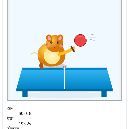
खर्च
$0.018
वेळ
193.2s
टोकन्स