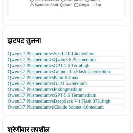
झटपट तुलना
Qwen3.7 Plus
medium
vs
Seed-2.0-Lite
medium
Qwen3.7 Plus
medium
vs
Qwen3.6 Plus
medium
Qwen3.7 Plus
medium
vs
GPT-5.6 Terra
high
Qwen3.7 Plus
medium
vs
Gemini 3.5 Flash Lite
medium
Qwen3.7 Plus
medium
vs
Kimi K3
max
Qwen3.7 Plus
medium
vs
GLM 5.2
medium
Qwen3.7 Plus
medium
vs
Inkling
medium
Qwen3.7 Plus
medium
vs
GPT-5.6 Terra
medium
Qwen3.7 Plus
medium
vs
DeepSeek V4 Flash 0731
high
Qwen3.7 Plus
medium
vs
Claude Sonnet 4.6
medium
श्रेणीवार तपशील