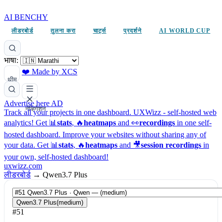
AI BENCHY
लीडरबोर्ड
तुलना करा
चार्ट्स
प्रदर्शने
AI WORLD CUP
भाषा:
❤️ Made by XCS
थीम
Advertise here
AD
नेव्हिगेशन
Track all your projects in one dashboard.
UXWizz - self-hosted web
analytics!
Get 📊
stats
, 🔥
heatmaps
and 👀
recordings
in one self-
hosted dashboard.
Improve your websites without sharing any of
your data. Get 📊
stats
, 🔥
heatmaps
and 🎥
session recordings
in
your own, self-hosted dashboard!
uxwizz.com
लीडरबोर्ड
→
Qwen3.7 Plus
Qwen3.7 Plus
(medium)
#51