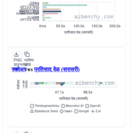
PNG
प्रतिमा
डाउनलोड
कॉपी
स्कोअर
vs
प्रतिसाद वेळ (सरासरी)
करा
करा