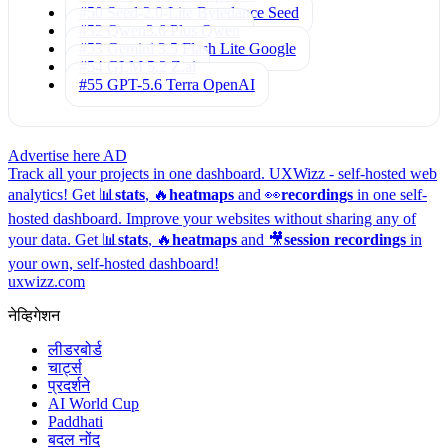
#50 Seed-2.0-Lite
Bytedance Seed
#52 Qwen3.6 Plus
Qwen
#53 Gemini 3.5 Flash Lite
Google
#54 GLM 5.2
Z.ai
#55 GPT-5.6 Terra
OpenAI
Advertise here
AD
Track all your projects in one dashboard.
UXWizz - self-hosted web
analytics!
Get 📊
stats
, 🔥
heatmaps
and 👀
recordings
in one self-
hosted dashboard.
Improve your websites without sharing any of
your data. Get 📊
stats
, 🔥
heatmaps
and 🎥
session recordings
in
your own, self-hosted dashboard!
uxwizz.com
नेव्हिगेशन
लीडरबोर्ड
चार्ट्स
प्रदर्शने
AI World Cup
Paddhati
बदल नोंद