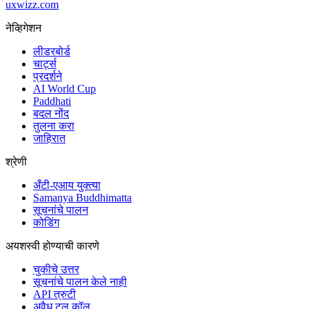
uxwizz.com
नेव्हिगेशन
लीडरबोर्ड
चार्ट्स
प्रदर्शने
AI World Cup
Paddhati
बदल नोंद
तुलना करा
जाहिरात
श्रेणी
अँटी-एआय युक्त्या
Samanya Buddhimatta
सूचनांचे पालन
कोडिंग
अयशस्वी होण्याची कारणे
चुकीचे उत्तर
सूचनांचे पालन केले नाही
API त्रुटी
अवैध टूल कॉल