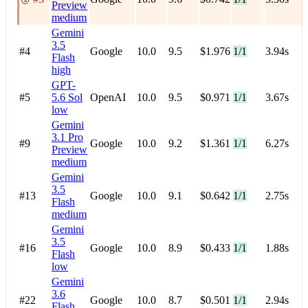
Preview
medium
Gemini
3.5
#4
Google
10.0
9.5
$1.976
1/1
3.94s
Flash
high
GPT-
#5
5.6 Sol
OpenAI
10.0
9.5
$0.971
1/1
3.67s
low
Gemini
3.1 Pro
#9
Google
10.0
9.2
$1.361
1/1
6.27s
Preview
medium
Gemini
3.5
#13
Google
10.0
9.1
$0.642
1/1
2.75s
Flash
medium
Gemini
3.5
#16
Google
10.0
8.9
$0.433
1/1
1.88s
Flash
low
Gemini
3.6
#22
Google
10.0
8.7
$0.501
1/1
2.94s
Flash