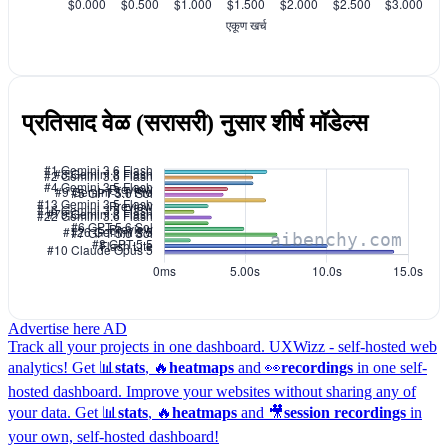
प्रतिसाद वेळ (सरासरी) नुसार शीर्ष मॉडेल्स
Advertise here
AD
Track all your projects in one dashboard.
UXWizz - self-hosted web
analytics!
Get 📊
stats
, 🔥
heatmaps
and 👀
recordings
in one self-
hosted dashboard.
Improve your websites without sharing any of
your data. Get 📊
stats
, 🔥
heatmaps
and 🎥
session recordings
in
your own, self-hosted dashboard!