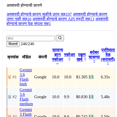
अयशस्वी होण्याची कारणे
अयशस्वी होण्याचे कारण चुकीचे उत्तर सह
197
अयशस्वी होण्याचे कारण
उत्तर नाही सह
16
अयशस्वी होण्याचे कारण API त्रुटी सह
13
अयशस्वी
होण्याचे कारण वेळ संपला सह
1
246/246
फिल्टर्स
सामान्य
प्रतिसाद
बरोबर
ज्ञान
स्कोअर
एकूण
वेळ
क्रमांक
मॉडेल
कंपनी
चाचण्या
स्कोअर
खर्च
(सरासरी)
Gemini
3.6
🥇 #1
Google
10.0
10.0
$1.305
1/1
6.35s
Flash
high
Gemini
3.6
🥈 #2
Google
10.0
9.9
$0.830
1/1
5.48s
Flash
medium
Gemini
3 Flash
🥉 #3
Google
10.0
9.6
$0.742
1/1
5.50s