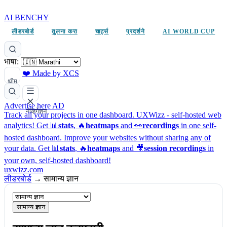
AI BENCHY
लीडरबोर्ड
तुलना करा
चार्ट्स
प्रदर्शने
AI WORLD CUP
भाषा:
❤️ Made by XCS
थीम
Advertise here
AD
नेव्हिगेशन
Track all your projects in one dashboard.
UXWizz - self-hosted web
analytics!
Get 📊
stats
, 🔥
heatmaps
and 👀
recordings
in one self-
hosted dashboard.
Improve your websites without sharing any of
your data. Get 📊
stats
, 🔥
heatmaps
and 🎥
session recordings
in
your own, self-hosted dashboard!
uxwizz.com
लीडरबोर्ड
→
सामान्य ज्ञान
सामान्य ज्ञान