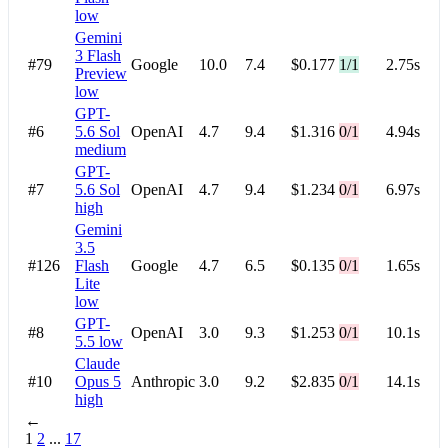
low
Gemini
3 Flash
#79
Google
10.0
7.4
$0.177
1/1
2.75s
Preview
low
GPT-
#6
5.6 Sol
OpenAI
4.7
9.4
$1.316
0/1
4.94s
medium
GPT-
#7
5.6 Sol
OpenAI
4.7
9.4
$1.234
0/1
6.97s
high
Gemini
3.5
#126
Flash
Google
4.7
6.5
$0.135
0/1
1.65s
Lite
low
GPT-
#8
OpenAI
3.0
9.3
$1.253
0/1
10.1s
5.5
low
Claude
#10
Opus 5
Anthropic
3.0
9.2
$2.835
0/1
14.1s
high
←
1
2
...
17