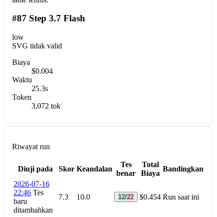
#87 Step 3.7 Flash
low
SVG tidak valid
Biaya
$0.004
Waktu
25.3s
Token
3,072 tok
Riwayat run
Tes
Total
Diuji pada
Skor
Keandalan
Bandingkan
benar
Biaya
2026-07-16
22:46
Tes
7.3
10.0
$0.454
Run saat ini
12/22
baru
ditambahkan