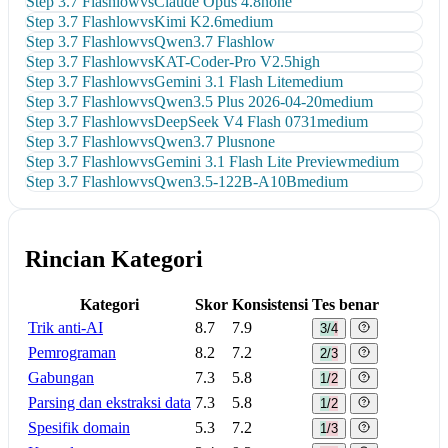
Step 3.7 Flash
low
vs
Claude Opus 4.8
none
Step 3.7 Flash
low
vs
Kimi K2.6
medium
Step 3.7 Flash
low
vs
Qwen3.7 Flash
low
Step 3.7 Flash
low
vs
KAT-Coder-Pro V2.5
high
Step 3.7 Flash
low
vs
Gemini 3.1 Flash Lite
medium
Step 3.7 Flash
low
vs
Qwen3.5 Plus 2026-04-20
medium
Step 3.7 Flash
low
vs
DeepSeek V4 Flash 0731
medium
Step 3.7 Flash
low
vs
Qwen3.7 Plus
none
Step 3.7 Flash
low
vs
Gemini 3.1 Flash Lite Preview
medium
Step 3.7 Flash
low
vs
Qwen3.5-122B-A10B
medium
Rincian Kategori
Kategori
Skor
Konsistensi
Tes benar
Trik anti-AI
8.7
7.9
3/4
Pemrograman
8.2
7.2
2/3
Gabungan
7.3
5.8
1/2
Parsing dan ekstraksi data
7.3
5.8
1/2
Spesifik domain
5.3
7.2
1/3