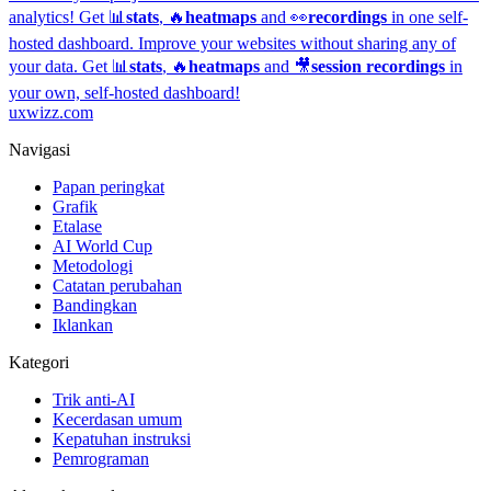
analytics!
Get 📊
stats
, 🔥
heatmaps
and 👀
recordings
in one self-
hosted dashboard.
Improve your websites without sharing any of
your data. Get 📊
stats
, 🔥
heatmaps
and 🎥
session recordings
in
your own, self-hosted dashboard!
uxwizz.com
Navigasi
Papan peringkat
Grafik
Etalase
AI World Cup
Metodologi
Catatan perubahan
Bandingkan
Iklankan
Kategori
Trik anti-AI
Kecerdasan umum
Kepatuhan instruksi
Pemrograman