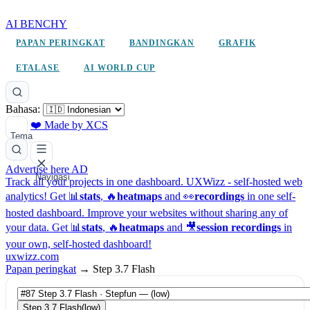
AI BENCHY
PAPAN PERINGKAT
BANDINGKAN
GRAFIK
ETALASE
AI WORLD CUP
Bahasa:
❤️ Made by XCS
Tema
Advertise here
AD
Navigasi
Track all your projects in one dashboard.
UXWizz - self-hosted web
analytics!
Get 📊
stats
, 🔥
heatmaps
and 👀
recordings
in one self-
hosted dashboard.
Improve your websites without sharing any of
your data. Get 📊
stats
, 🔥
heatmaps
and 🎥
session recordings
in
your own, self-hosted dashboard!
uxwizz.com
Papan peringkat
→
Step 3.7 Flash
Step 3.7 Flash
(low)