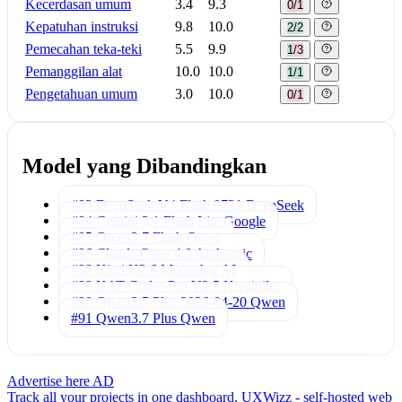
Kecerdasan umum
3.4
9.3
0/1
Kepatuhan instruksi
9.8
10.0
2/2
Pemecahan teka-teki
5.5
9.9
1/3
Pemanggilan alat
10.0
10.0
1/1
Pengetahuan umum
3.0
10.0
0/1
Model yang Dibandingkan
#83 DeepSeek V4 Flash 0731
DeepSeek
#84 Gemini 3.1 Flash Lite
Google
#85 Qwen3.7 Flash
Qwen
#86 Claude Opus 4.8
Anthropic
#88 Kimi K2.6
Moonshot AI
#89 KAT-Coder-Pro V2.5
Kwaipilot
#90 Qwen3.5 Plus 2026-04-20
Qwen
#91 Qwen3.7 Plus
Qwen
Advertise here
AD
Track all your projects in one dashboard.
UXWizz - self-hosted web