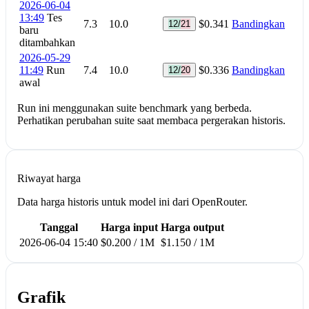
2026-06-04
13:49
Tes
7.3
10.0
$0.341
Bandingkan
12/21
baru
ditambahkan
2026-05-29
11:49
Run
7.4
10.0
$0.336
Bandingkan
12/20
awal
Run ini menggunakan suite benchmark yang berbeda.
Perhatikan perubahan suite saat membaca pergerakan historis.
Riwayat harga
Data harga historis untuk model ini dari OpenRouter.
Tanggal
Harga input
Harga output
2026-06-04 15:40
$0.200 / 1M
$1.150 / 1M
Grafik