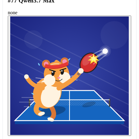
#77 Qwen3.7 Max
none