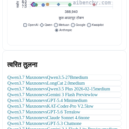
त्वरित तुलना
Qwen3.7 Max
none
vs
Qwen3.5-27B
medium
Qwen3.7 Max
none
vs
LongCat 2.0
medium
Qwen3.7 Max
none
vs
Qwen3.5 Plus 2026-02-15
medium
Qwen3.7 Max
none
vs
Gemini 3 Flash Preview
low
Qwen3.7 Max
none
vs
GPT-5.4 Mini
medium
Qwen3.7 Max
none
vs
KAT-Coder-Pro V2.5
low
Qwen3.7 Max
none
vs
GPT-5.6 Terra
low
Qwen3.7 Max
none
vs
Claude Sonnet 4.6
none
Qwen3.7 Max
none
vs
GPT-5.3 Chat
none