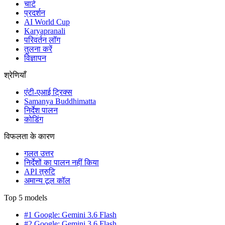
चार्ट
प्रदर्शन
AI World Cup
Karyapranali
परिवर्तन लॉग
तुलना करें
विज्ञापन
श्रेणियाँ
एंटी-एआई ट्रिक्स
Samanya Buddhimatta
निर्देश पालन
कोडिंग
विफलता के कारण
गलत उत्तर
निर्देशों का पालन नहीं किया
API त्रुटि
अमान्य टूल कॉल
Top 5 models
#1 Google: Gemini 3.6 Flash
#2 Google: Gemini 3.6 Flash