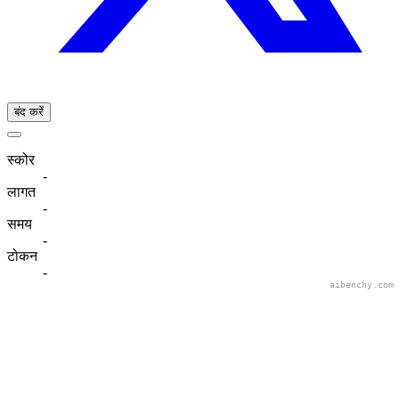
बंद करें
स्कोर
-
लागत
-
समय
-
टोकन
-