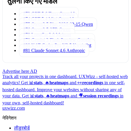
तुलना किए गए मॉडल
#73 GPT-5.6 Terra
OpenAI
#74 GPT-5.4 Mini
OpenAI
#75 Qwen3.5 Plus 2026-02-15
Qwen
#76 Qwen3.5-27B
Qwen
#78 LongCat 2.0
Meituan
#79 Gemini 3 Flash Preview
Google
#80 KAT-Coder-Pro V2.5
Kwaipilot
#81 Claude Sonnet 4.6
Anthropic
Advertise here
AD
Track all your projects in one dashboard.
UXWizz - self-hosted web
analytics!
Get 📊
stats
, 🔥
heatmaps
and 👀
recordings
in one self-
hosted dashboard.
Improve your websites without sharing any of
your data. Get 📊
stats
, 🔥
heatmaps
and 🎥
session recordings
in
your own, self-hosted dashboard!
uxwizz.com
नेविगेशन
लीडरबोर्ड