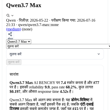
Qwen3.7 Max
Qwen
·
रिलीज़: 2026-05-22
·
परीक्षण किया गया: 2026-07-16
21:33
·
qwen/qwen3.7-max::none
(medium)
(none)
शेयर
तुलना करें
तुलना करें
सारांश
Qwen3.7 Max
AI BENCHY पर
7.4
स्कोर करता है और
#77
पर है। इसकी reliability
9.9
, pass rate
68.2%
, कुल लागत
$0.197
, और औसत response time
4.52s
है।
Qwen3.7 Max को अलग क्या बनाता है:
यह
डोमेन-विशिष्ट
में
सबसे अलग दिखता है, जहाँ इसकी रैंक
#1
है; जबकि
एंटी-एआई
ट्रिक्स
इसकी सबसे कमजोर जगह है, जहाँ यह
#15
पर है। यह