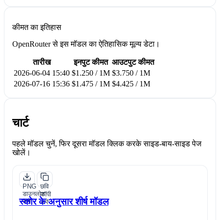
कीमत का इतिहास
OpenRouter से इस मॉडल का ऐतिहासिक मूल्य डेटा।
तारीख
इनपुट कीमत
आउटपुट कीमत
2026-06-04 15:40
$1.250 / 1M
$3.750 / 1M
2026-07-16 15:36
$1.475 / 1M
$4.425 / 1M
चार्ट
पहले मॉडल चुनें, फिर दूसरा मॉडल क्लिक करके साइड-बाय-साइड पेज
खोलें।
PNG
छवि
डाउनलोड
कॉपी
स्कोर के अनुसार शीर्ष मॉडल
करें
करें