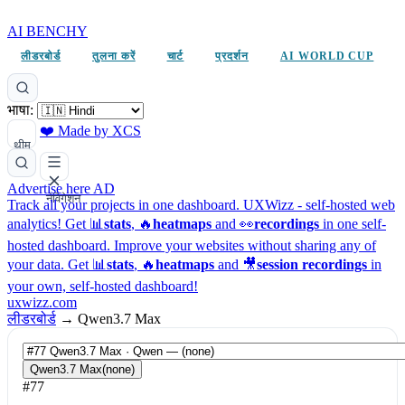
AI BENCHY
लीडरबोर्ड
तुलना करें
चार्ट
प्रदर्शन
AI WORLD CUP
भाषा:
❤️ Made by XCS
थीम
Advertise here
AD
नेविगेशन
Track all your projects in one dashboard.
UXWizz - self-hosted web
analytics!
Get 📊
stats
, 🔥
heatmaps
and 👀
recordings
in one self-
hosted dashboard.
Improve your websites without sharing any of
your data. Get 📊
stats
, 🔥
heatmaps
and 🎥
session recordings
in
your own, self-hosted dashboard!
uxwizz.com
लीडरबोर्ड
→
Qwen3.7 Max
Qwen3.7 Max
(none)
#77