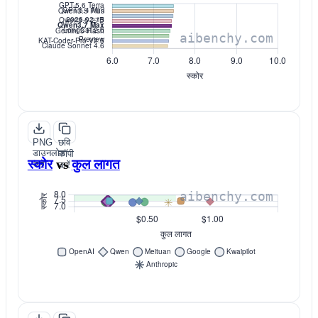
PNG
छवि
डाउनलोड
कॉपी
स्कोर
vs
कुल लागत
करें
करें