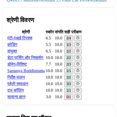
Qwen3.7 Max
none
vs
Gemini 3.1 Flash Lite Preview
medium
श्रेणी विवरण
श्रेणी
स्कोर
संगति
सही परीक्षण
एंटी-एआई ट्रिक्स
6.5
10.0
2/4
कोडिंग
5.5
10.0
1/3
संयुक्त
6.5
10.0
1/2
डेटा पार्सिंग और निष्कर्षण
10.0
10.0
2/2
डोमेन-विशिष्ट
7.7
10.0
2/3
Samanya Buddhimatta
10.0
10.0
1/1
निर्देश पालन
10.0
10.0
2/2
पहेली समाधान
10.0
10.0
3/3
टूल कॉलिंग
10.0
10.0
1/1
सामान्य ज्ञान
3.0
10.0
0/1