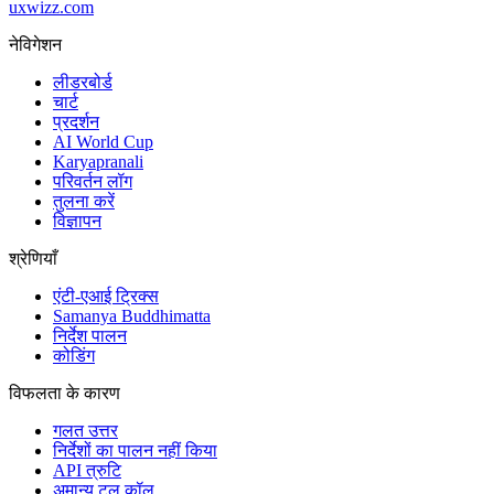
uxwizz.com
नेविगेशन
लीडरबोर्ड
चार्ट
प्रदर्शन
AI World Cup
Karyapranali
परिवर्तन लॉग
तुलना करें
विज्ञापन
श्रेणियाँ
एंटी-एआई ट्रिक्स
Samanya Buddhimatta
निर्देश पालन
कोडिंग
विफलता के कारण
गलत उत्तर
निर्देशों का पालन नहीं किया
API त्रुटि
अमान्य टूल कॉल