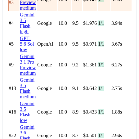
#3
Preview
medium
Gemini
3.5
#4
Google
10.0
9.5
$1.976
1/1
3.94s
Flash
high
GPT-
#5
5.6 Sol
OpenAI
10.0
9.5
$0.971
1/1
3.67s
low
Gemini
3.1 Pro
#9
Google
10.0
9.2
$1.361
1/1
6.27s
Preview
medium
Gemini
3.5
#13
Google
10.0
9.1
$0.642
1/1
2.75s
Flash
medium
Gemini
3.5
#16
Google
10.0
8.9
$0.433
1/1
1.88s
Flash
low
Gemini
3.6
#22
Google
10.0
8.7
$0.501
1/1
2.94s
Flash