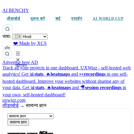
AI BENCHY
लीडरबोर्ड
तुलना करें
चार्ट
प्रदर्शन
AI WORLD CUP
भाषा:
❤️ Made by XCS
थीम
Advertise here
AD
नेविगेशन
Track all your projects in one dashboard.
UXWizz - self-hosted web
analytics!
Get 📊
stats
, 🔥
heatmaps
and 👀
recordings
in one self-
hosted dashboard.
Improve your websites without sharing any of
your data. Get 📊
stats
, 🔥
heatmaps
and 🎥
session recordings
in
your own, self-hosted dashboard!
uxwizz.com
लीडरबोर्ड
→
सामान्य ज्ञान
सामान्य ज्ञान