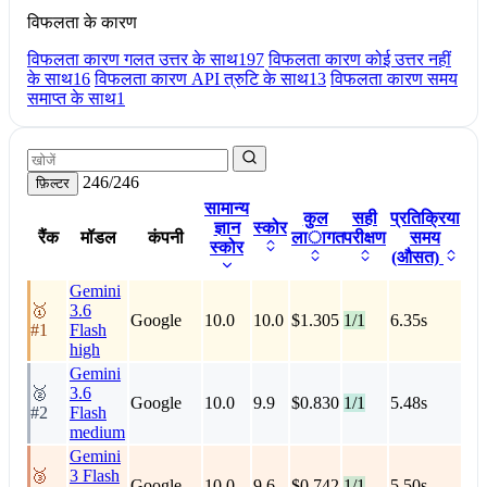
विफलता के कारण
विफलता कारण गलत उत्तर के साथ
197
विफलता कारण कोई उत्तर नहीं
के साथ
16
विफलता कारण API त्रुटि के साथ
13
विफलता कारण समय
समाप्त के साथ
1
246/246
फ़िल्टर
सामान्य
कुल
सही
प्रतिक्रिया
ज्ञान
स्कोर
रैंक
मॉडल
कंपनी
लागत
परीक्षण
समय
स्कोर
(औसत)
Gemini
🥇
3.6
Google
10.0
10.0
$1.305
1/1
6.35s
#1
Flash
high
Gemini
🥈
3.6
Google
10.0
9.9
$0.830
1/1
5.48s
#2
Flash
medium
Gemini
🥉
3 Flash
Google
10.0
9.6
$0.742
1/1
5.50s