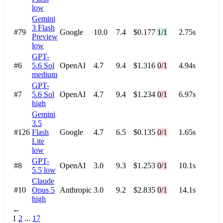
low
Gemini
3 Flash
#79
Google
10.0
7.4
$0.177
1/1
2.75s
Preview
low
GPT-
#6
5.6 Sol
OpenAI
4.7
9.4
$1.316
0/1
4.94s
medium
GPT-
#7
5.6 Sol
OpenAI
4.7
9.4
$1.234
0/1
6.97s
high
Gemini
3.5
#126
Flash
Google
4.7
6.5
$0.135
0/1
1.65s
Lite
low
GPT-
#8
OpenAI
3.0
9.3
$1.253
0/1
10.1s
5.5
low
Claude
#10
Opus 5
Anthropic
3.0
9.2
$2.835
0/1
14.1s
high
←
1
2
...
17