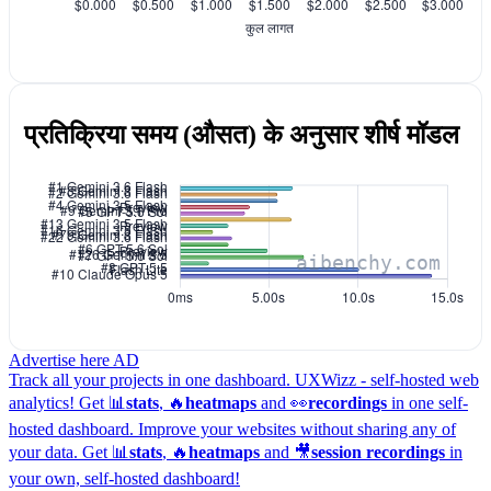
प्रतिक्रिया समय (औसत) के अनुसार शीर्ष मॉडल
Advertise here
AD
Track all your projects in one dashboard.
UXWizz - self-hosted web
analytics!
Get 📊
stats
, 🔥
heatmaps
and 👀
recordings
in one self-
hosted dashboard.
Improve your websites without sharing any of
your data. Get 📊
stats
, 🔥
heatmaps
and 🎥
session recordings
in
your own, self-hosted dashboard!