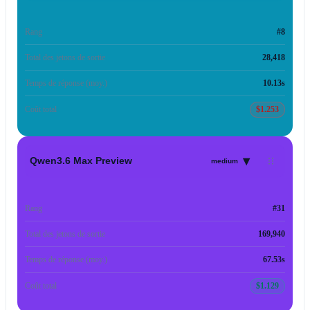
Rang
#8
Total des jetons de sortie
28,418
Temps de réponse (moy.)
10.13s
Coût total
$1.253
▾
Qwen3.6 Max Preview
medium
Rang
#31
Total des jetons de sortie
169,940
Temps de réponse (moy.)
67.53s
Coût total
$1.129