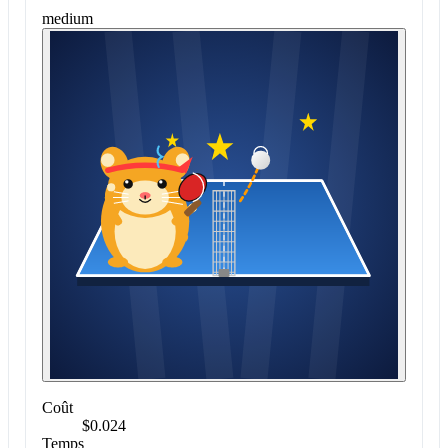
medium
Coût
$0.024
Temps