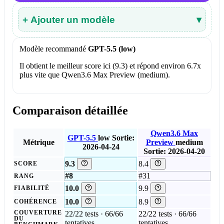
+ Ajouter un modèle
▾
Modèle recommandé
GPT-5.5 (low)
Il obtient le meilleur score ici (9.3) et répond environ 6.7x
plus vite que Qwen3.6 Max Preview (medium).
Comparaison détaillée
Qwen3.6 Max
GPT-5.5
low
Sortie:
Métrique
Preview
medium
2026-04-24
Sortie: 2026-04-20
9.3
8.4
SCORE
#8
#31
RANG
10.0
9.9
FIABILITÉ
10.0
8.9
COHÉRENCE
COUVERTURE
22/22 tests · 66/66
22/22 tests · 66/66
DU
tentatives
tentatives