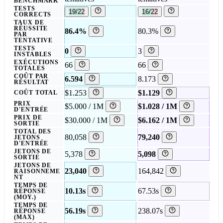
BENCHMARK
TESTS
19/22
16/22
CORRECTS
TAUX DE
RÉUSSITE
86.4%
80.3%
PAR
TENTATIVE
TESTS
0
3
INSTABLES
EXÉCUTIONS
66
66
TOTALES
COÛT PAR
6.594
8.173
RÉSULTAT
$1.253
$1.129
COÛT TOTAL
PRIX
$5.000 / 1M
$1.028 / 1M
D'ENTRÉE
PRIX DE
$30.000 / 1M
$6.162 / 1M
SORTIE
TOTAL DES
80,058
79,240
JETONS
D'ENTRÉE
JETONS DE
5,378
5,098
SORTIE
JETONS DE
23,040
164,842
RAISONNEME
NT
TEMPS DE
10.13s
67.53s
RÉPONSE
(MOY.)
TEMPS DE
56.19s
238.07s
RÉPONSE
(MAX)