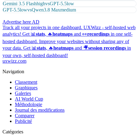
Gemini 3.5 Flash
high
vs
GPT-5.5
low
GPT-5.5
low
vs
Qwen3.8 Max
medium
Advertise here
AD
Track all your projects in one dashboard.
UXWizz - self-hosted web
analytics!
Get 📊
stats
, 🔥
heatmaps
and 👀
recordings
in one self-
hosted dashboard.
Improve your websites without sharing any of
your data. Get 📊
stats
, 🔥
heatmaps
and 🎥
session recordings
in
your own, self-hosted dashboard!
uxwizz.com
Navigation
Classement
Graphiques
Galeries
AI World Cup
Méthodologie
Journal des modifications
Comparer
Publicité
Catégories