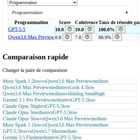
Programmation
▾
Programmation
Score
Cohérence
Taux de réussite pa
GPT-5.5
10.0
10.0
100.0%
Qwen3.6 Max Preview
8.8
7.8
88.9%
Comparaison rapide
Changer la paire de comparaison
Muse Spark 1.2
low
vs
Qwen3.6 Max Preview
medium
Qwen3.6 Max Preview
medium
vs
Grok 4.5
low
Qwen3.6 Max Preview
medium
vs
Inkling Small
high
Gemini 3.1 Pro Preview
medium
vs
GPT-5.5
low
Claude Opus 5
high
vs
GPT-5.5
low
Claude Opus 5
medium
vs
GPT-5.5
low
Claude Opus 5
low
vs
Qwen3.6 Max Preview
medium
Muse Spark 1.1
low
vs
Qwen3.6 Max Preview
medium
GPT-5.5
low
vs
Qwen3.7 Max
medium
Gemini 3.5 Flash
medium
vs
GPT-5.5
low