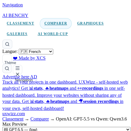
Navigation
AI BENCHY
CLASSEMENT
COMPARER
GRAPHIQUES
GALERIES
AI WORLD CUP
Langue:
❤️ Made by XCS
Thème
Advertise here
AD
Navigation
Track all your projects in one dashboard.
UXWizz - self-hosted web
analytics!
Get 📊
stats
, 🔥
heatmaps
and 👀
recordings
in one self-
hosted dashboard.
Improve your websites without sharing any of
your data. Get 📊
stats
, 🔥
heatmaps
and 🎥
session recordings
in
your own, self-hosted dashboard!
uxwizz.com
Classement
→
Comparer
→
OpenAI: GPT-5.5 vs Qwen: Qwen3.6
Max Preview