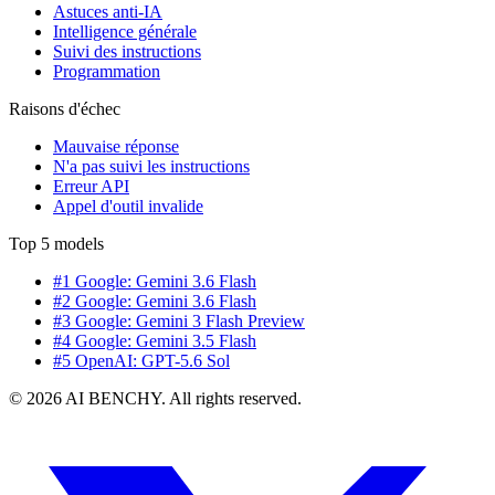
Astuces anti-IA
Intelligence générale
Suivi des instructions
Programmation
Raisons d'échec
Mauvaise réponse
N'a pas suivi les instructions
Erreur API
Appel d'outil invalide
Top 5 models
#1 Google: Gemini 3.6 Flash
#2 Google: Gemini 3.6 Flash
#3 Google: Gemini 3 Flash Preview
#4 Google: Gemini 3.5 Flash
#5 OpenAI: GPT-5.6 Sol
© 2026 AI BENCHY. All rights reserved.