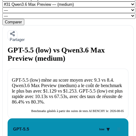
Comparer
Partager
GPT-5.5 (low) vs Qwen3.6 Max
Preview (medium)
GPT-5.5 (low)
mène au score moyen avec
9.3
vs
8.4
.
Qwen3.6 Max Preview (medium)
a le coût de benchmark
le plus bas avec
$1.129
vs
$1.253
.
GPT-5.5 (low)
est plus
rapide avec
10.13s
vs
67.53s
, avec des taux de réussite de
86.4%
vs
80.3%
.
Benchmarks générés à partir des suites de tests AI BENCHY le:
2026-08-05
▾
GPT-5.5
low