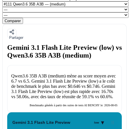
Comparer
Partager
Gemini 3.1 Flash Lite Preview (low) vs
Qwen3.6 35B A3B (medium)
Qwen3.6 35B A3B (medium)
mène au score moyen avec
6.7
vs
6.5
.
Gemini 3.1 Flash Lite Preview (low)
a le coût
de benchmark le plus bas avec
$0.646
vs
$0.746
.
Gemini
3.1 Flash Lite Preview (low)
est plus rapide avec
16.70s
vs
58.06s
, avec des taux de réussite de
59.1%
vs
60.6%
.
Benchmarks générés à partir des suites de tests AI BENCHY le:
2026-08-05
▾
Gemini 3.1 Flash Lite Preview
low