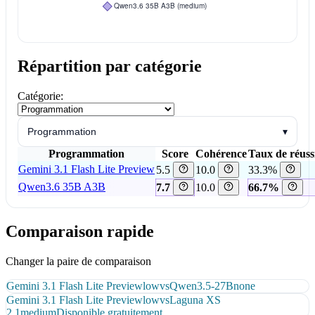
Répartition par catégorie
Catégorie:
Programmation
▾
Programmation
Score
Cohérence
Taux de réussi
Gemini 3.1 Flash Lite Preview
5.5
10.0
33.3%
Qwen3.6 35B A3B
7.7
10.0
66.7%
Comparaison rapide
Changer la paire de comparaison
Gemini 3.1 Flash Lite Preview
low
vs
Qwen3.5-27B
none
Gemini 3.1 Flash Lite Preview
low
vs
Laguna XS
2.1
medium
Disponible gratuitement