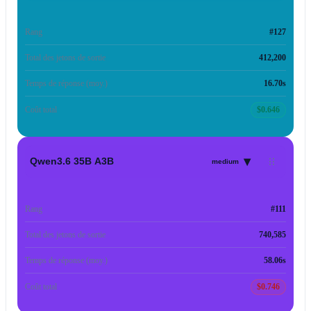
Rang
#127
Total des jetons de sortie
412,200
Temps de réponse (moy.)
16.70s
Coût total
$0.646
▾
Qwen3.6 35B A3B
medium
Rang
#111
Total des jetons de sortie
740,585
Temps de réponse (moy.)
58.06s
Coût total
$0.746