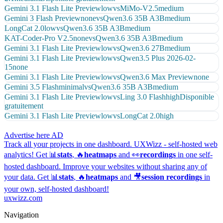
Gemini 3.1 Flash Lite Preview
low
vs
MiMo-V2.5
medium
Gemini 3 Flash Preview
none
vs
Qwen3.6 35B A3B
medium
LongCat 2.0
low
vs
Qwen3.6 35B A3B
medium
KAT-Coder-Pro V2.5
none
vs
Qwen3.6 35B A3B
medium
Gemini 3.1 Flash Lite Preview
low
vs
Qwen3.6 27B
medium
Gemini 3.1 Flash Lite Preview
low
vs
Qwen3.5 Plus 2026-02-
15
none
Gemini 3.1 Flash Lite Preview
low
vs
Qwen3.6 Max Preview
none
Gemini 3.5 Flash
minimal
vs
Qwen3.6 35B A3B
medium
Gemini 3.1 Flash Lite Preview
low
vs
Ling 3.0 Flash
high
Disponible
gratuitement
Gemini 3.1 Flash Lite Preview
low
vs
LongCat 2.0
high
Advertise here
AD
Track all your projects in one dashboard.
UXWizz - self-hosted web
analytics!
Get 📊
stats
, 🔥
heatmaps
and 👀
recordings
in one self-
hosted dashboard.
Improve your websites without sharing any of
your data. Get 📊
stats
, 🔥
heatmaps
and 🎥
session recordings
in
your own, self-hosted dashboard!
uxwizz.com
Navigation