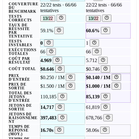
COUVERTURE
22/22 tests · 66/66
22/22 tests · 66/66
DU
tentatives
tentatives
BENCHMARK
TESTS
13/22
13/22
CORRECTS
TAUX DE
RÉUSSITE
59.1%
60.6%
PAR
TENTATIVE
TESTS
0
1
INSTABLES
EXÉCUTIONS
66
66
TOTALES
COÛT PAR
4.969
5.712
RÉSULTAT
$0.646
$0.746
COÛT TOTAL
PRIX
$0.250 / 1M
$0.140 / 1M
D'ENTRÉE
PRIX DE
$1.500 / 1M
$1.000 / 1M
SORTIE
TOTAL DES
110,185
85,139
JETONS
D'ENTRÉE
JETONS DE
14,717
61,819
SORTIE
JETONS DE
397,483
678,766
RAISONNEME
NT
TEMPS DE
16.70s
58.06s
RÉPONSE
(MOY.)