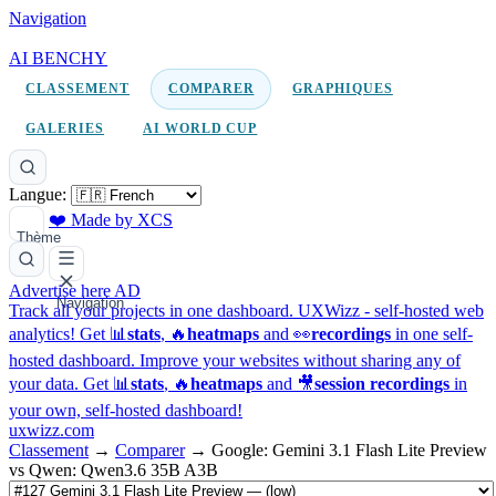
Navigation
AI BENCHY
CLASSEMENT
COMPARER
GRAPHIQUES
GALERIES
AI WORLD CUP
Langue:
❤️ Made by XCS
Thème
Advertise here
AD
Navigation
Track all your projects in one dashboard.
UXWizz - self-hosted web
analytics!
Get 📊
stats
, 🔥
heatmaps
and 👀
recordings
in one self-
hosted dashboard.
Improve your websites without sharing any of
your data. Get 📊
stats
, 🔥
heatmaps
and 🎥
session recordings
in
your own, self-hosted dashboard!
uxwizz.com
Classement
→
Comparer
→
Google: Gemini 3.1 Flash Lite Preview
vs Qwen: Qwen3.6 35B A3B