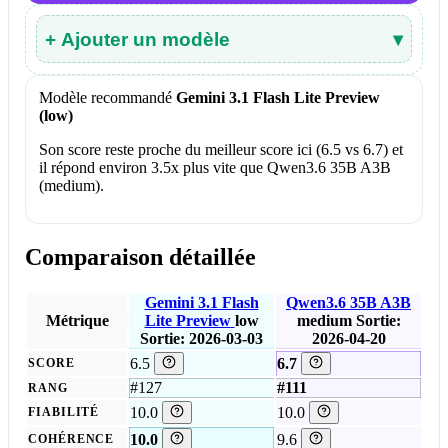
+ Ajouter un modèle
▾
Modèle recommandé
Gemini 3.1 Flash Lite Preview
(low)
Son score reste proche du meilleur score ici (6.5 vs 6.7) et
il répond environ 3.5x plus vite que Qwen3.6 35B A3B
(medium).
Comparaison détaillée
Gemini 3.1 Flash
Qwen3.6 35B A3B
Métrique
Lite Preview
low
medium
Sortie:
Sortie: 2026-03-03
2026-04-20
6.5
6.7
SCORE
#127
#111
RANG
10.0
10.0
FIABILITÉ
10.0
9.6
COHÉRENCE