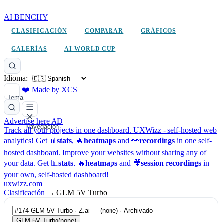
AI BENCHY
CLASIFICACIÓN
COMPARAR
GRÁFICOS
GALERÍAS
AI WORLD CUP
Idioma:
❤️ Made by XCS
Tema
Advertise here
AD
Navegación
Track all your projects in one dashboard.
UXWizz - self-hosted web
analytics!
Get 📊
stats
, 🔥
heatmaps
and 👀
recordings
in one self-
hosted dashboard.
Improve your websites without sharing any of
your data. Get 📊
stats
, 🔥
heatmaps
and 🎥
session recordings
in
your own, self-hosted dashboard!
uxwizz.com
Clasificación
→
GLM 5V Turbo
GLM 5V Turbo
(none)