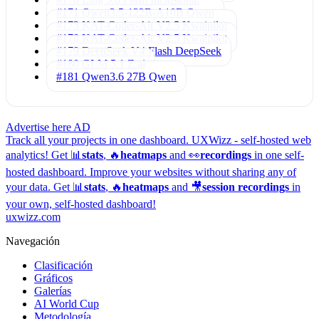
#171 Qwen3.5-122B-A10B
Qwen
#173 KAT-Coder-Air V2.5
Kwaipilot
#178 KAT-Coder-Air V2.5
Kwaipilot
#179 DeepSeek V4 Flash
DeepSeek
#180 GLM 5.1
Z.ai
#181 Qwen3.6 27B
Qwen
Advertise here
AD
Track all your projects in one dashboard.
UXWizz - self-hosted web
analytics!
Get 📊
stats
, 🔥
heatmaps
and 👀
recordings
in one self-
hosted dashboard.
Improve your websites without sharing any of
your data. Get 📊
stats
, 🔥
heatmaps
and 🎥
session recordings
in
your own, self-hosted dashboard!
uxwizz.com
Navegación
Clasificación
Gráficos
Galerías
AI World Cup
Metodología