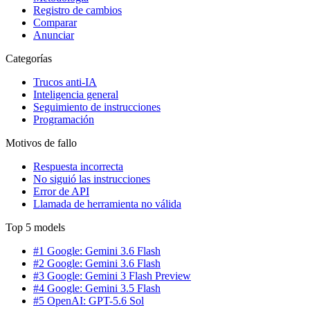
Registro de cambios
Comparar
Anunciar
Categorías
Trucos anti-IA
Inteligencia general
Seguimiento de instrucciones
Programación
Motivos de fallo
Respuesta incorrecta
No siguió las instrucciones
Error de API
Llamada de herramienta no válida
Top 5 models
#1 Google: Gemini 3.6 Flash
#2 Google: Gemini 3.6 Flash
#3 Google: Gemini 3 Flash Preview
#4 Google: Gemini 3.5 Flash
#5 OpenAI: GPT-5.6 Sol