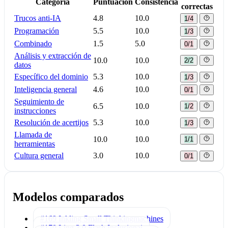
Categoría
Puntuación
Consistencia
correctas
Trucos anti-IA
4.8
10.0
1/4
Programación
5.5
10.0
1/3
Combinado
1.5
5.0
0/1
Análisis y extracción de
10.0
10.0
2/2
datos
Específico del dominio
5.3
10.0
1/3
Inteligencia general
4.6
10.0
0/1
Seguimiento de
6.5
10.0
1/2
instrucciones
Resolución de acertijos
5.3
10.0
1/3
Llamada de
10.0
10.0
1/1
herramientas
Cultura general
3.0
10.0
0/1
Modelos comparados
#169 Inkling Small
Thinkingmachines
#170 Ling 3.0 Flash
Inclusionai