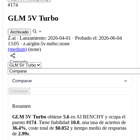
#174
GLM 5V Turbo
Archivado
Z.ai
·
Lanzamiento: 2026-04-01
·
Probado el: 2026-06-04
13:05
·
z-ai/glm-5v-turbo::none
(medium)
(none)
Compartir
Comparar
Comparar
Resumen
GLM 5V Turbo
obtiene
5.6
en AI BENCHY y ocupa el
puesto
#174
. Tiene fiabilidad
10.0
, una tasa de aciertos de
36.4%
, coste total de
$0.052
y tiempo medio de respuesta
de
2.99s
.