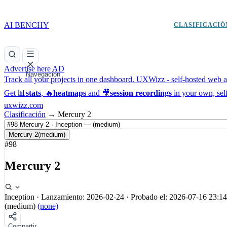
AI BENCHY
CLASIFICACIÓ
Advertise here
AD
Navegación
Track all your projects in one dashboard.
UXWizz - self-hosted web an
Get 📊
stats
, 🔥
heatmaps
and 🎥
session recordings
in your own, sel
uxwizz.com
Clasificación
→
Mercury 2
Mercury 2
(medium)
#98
Mercury 2
Inception
·
Lanzamiento: 2026-02-24
·
Probado el: 2026-07-16 23:14
(medium)
(none)
Compartir