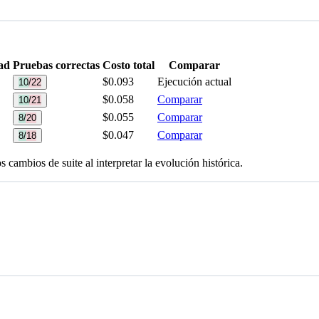
dad
Pruebas correctas
Costo total
Comparar
$0.093
Ejecución actual
10/22
$0.058
Comparar
10/21
$0.055
Comparar
8/20
$0.047
Comparar
8/18
 cambios de suite al interpretar la evolución histórica.