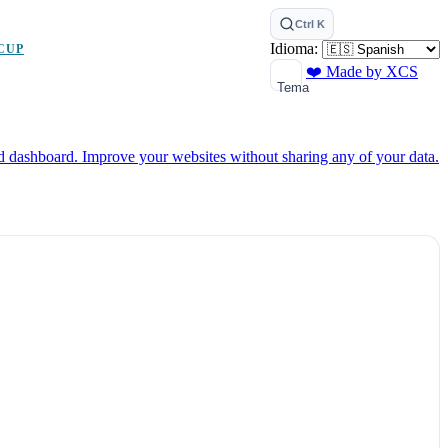
Ctrl K
Idioma:
CUP
❤️ Made by XCS
Tema
ed dashboard.
Improve your websites without sharing any of your data.