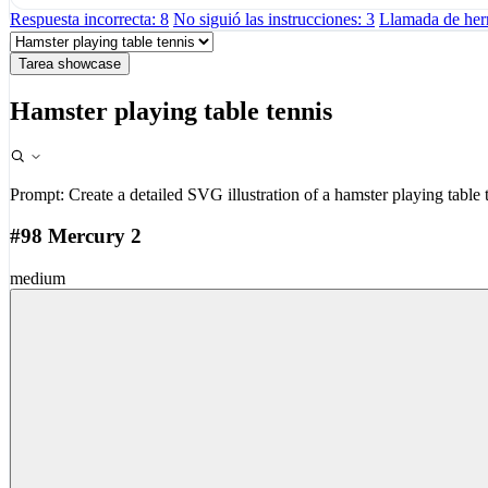
Respuesta incorrecta: 8
No siguió las instrucciones: 3
Llamada de herr
Tarea showcase
Hamster playing table tennis
Prompt:
Create a detailed SVG illustration of a hamster playing table 
#98 Mercury 2
medium