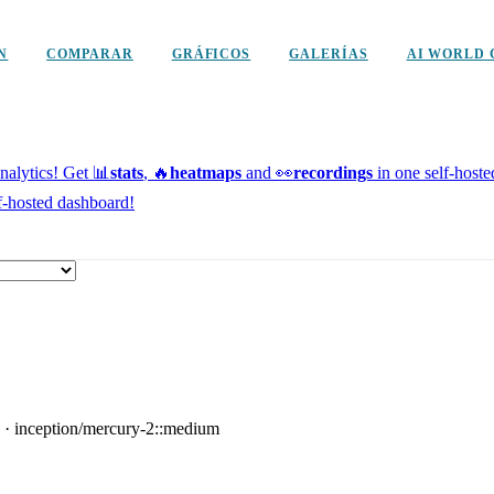
N
COMPARAR
GRÁFICOS
GALERÍAS
AI WORLD 
alytics!
Get 📊
stats
, 🔥
heatmaps
and 👀
recordings
in one self-host
f-hosted dashboard!
·
inception/mercury-2::medium