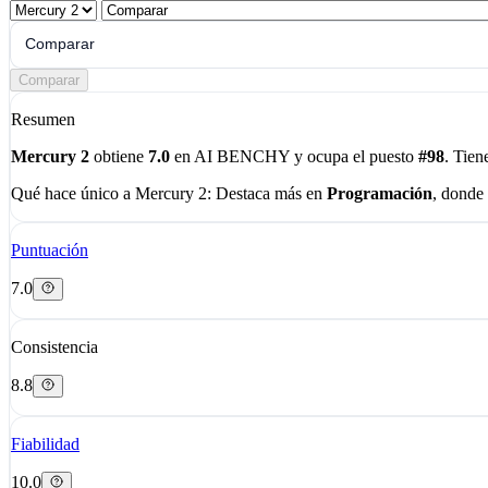
Comparar
Comparar
Resumen
Mercury 2
obtiene
7.0
en AI BENCHY y ocupa el puesto
#98
. Tien
Qué hace único a Mercury 2:
Destaca más en
Programación
, donde
Puntuación
7.0
Consistencia
8.8
Fiabilidad
10.0