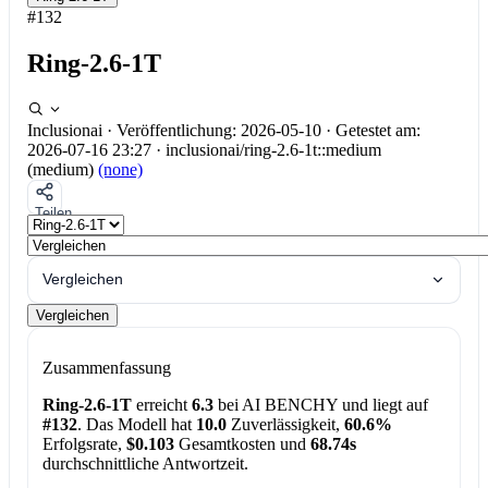
#132
Ring-2.6-1T
Inclusionai
·
Veröffentlichung: 2026-05-10
·
Getestet am:
2026-07-16 23:27
·
inclusionai/ring-2.6-1t::medium
(medium)
(none)
Teilen
Vergleichen
Vergleichen
Zusammenfassung
Ring-2.6-1T
erreicht
6.3
bei AI BENCHY und liegt auf
#132
. Das Modell hat
10.0
Zuverlässigkeit,
60.6%
Erfolgsrate,
$0.103
Gesamtkosten und
68.74s
durchschnittliche Antwortzeit.