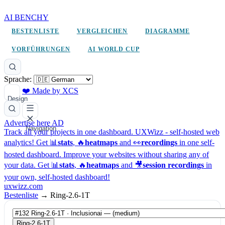
AI BENCHY
BESTENLISTE
VERGLEICHEN
DIAGRAMME
VORFÜHRUNGEN
AI WORLD CUP
Sprache:
❤️ Made by XCS
Design
Advertise here
AD
Navigation
Track all your projects in one dashboard.
UXWizz - self-hosted web
analytics!
Get 📊
stats
, 🔥
heatmaps
and 👀
recordings
in one self-
hosted dashboard.
Improve your websites without sharing any of
your data. Get 📊
stats
, 🔥
heatmaps
and 🎥
session recordings
in
your own, self-hosted dashboard!
uxwizz.com
Bestenliste
→
Ring-2.6-1T
Ring-2.6-1T