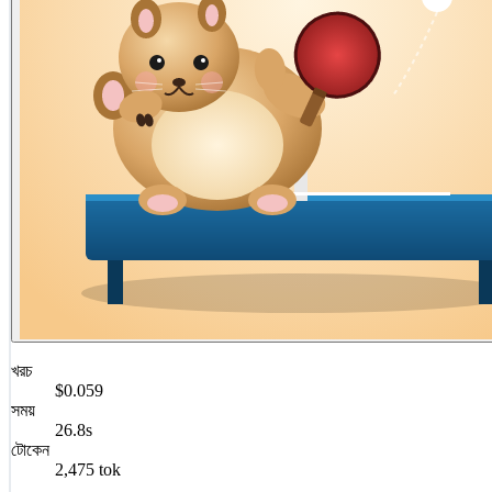
খরচ
$0.059
সময়
26.8s
টোকেন
2,475 tok