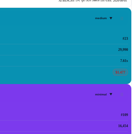
AI BENCHY টেস্ট স্যুট থেকে বেঞ্চমার্ক তৈরি হয়েছে:
2026-08-05
▾
medium
#23
29,990
7.61s
$1.477
▾
minimal
#109
16,454