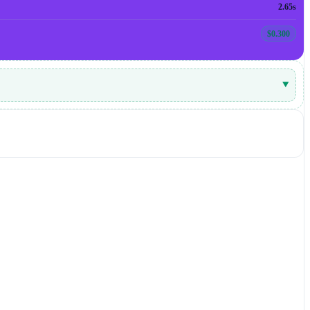
2.65s
$0.300
▾