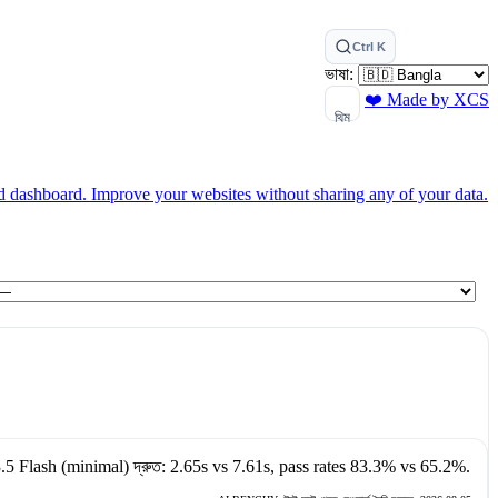
Ctrl K
ভাষা:
❤️ Made by XCS
থিম
ed dashboard.
Improve your websites without sharing any of your data.
.5 Flash (minimal)
দ্রুত:
2.65s
vs
7.61s
, pass rates
83.3%
vs
65.2%
.