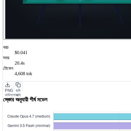
খরচ
$0.041
সময়
20.4s
টোকেন
4,608 tok
PNG
ছবি
ডাউনলোড
কপি
স্কোর অনুযায়ী শীর্ষ মডেল
করুন
করুন