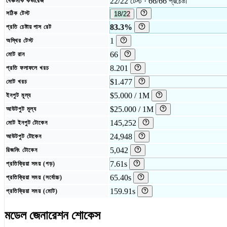
22/22 টেস্ট · 66/66 প্রচেষ্টা
বেঞ্চমার্ক কভারেজ
সঠিক টেস্ট
18/22
83.3%
প্রতি চেষ্টায় পাস রেট
1
অস্থির টেস্ট
66
মোট রান
8.201
প্রতি ফলাফলে খরচ
$1.477
মোট খরচ
$5.000 / 1M
ইনপুট মূল্য
$25.000 / 1M
আউটপুট মূল্য
145,252
মোট ইনপুট টোকেন
24,948
আউটপুট টোকেন
5,042
রিজনিং টোকেন
7.61s
প্রতিক্রিয়া সময় (গড়)
65.40s
প্রতিক্রিয়া সময় (সর্বোচ্চ)
159.91s
প্রতিক্রিয়া সময় (মোট)
মডেল জেনারেশন শোকেস