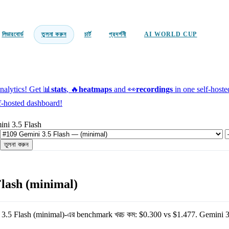
লিডারবোর্ড
তুলনা করুন
চার্ট
প্রদর্শনী
AI WORLD CUP
alytics!
Get 📊
stats
, 🔥
heatmaps
and 👀
recordings
in one self-host
f-hosted dashboard!
ni 3.5 Flash
তুলনা করুন
lash (minimal)
3.5 Flash (minimal)
-এর benchmark খরচ কম:
$0.300
vs
$1.477
.
Gemini 3