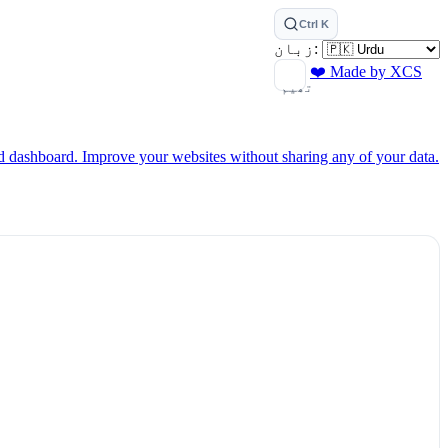
Ctrl K
زبان:
❤️ Made by XCS
تھیم
ed dashboard.
Improve your websites without sharing any of your data.