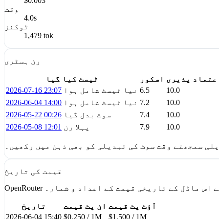
$0.003
وقت
4.0s
ٹوکنز
1,479 tok
رن ہسٹری
عتماد پذیری
اسکور
ٹیسٹ کیا گیا
10.0
6.5
نیا ٹیسٹ شامل ہوا
2026-07-16 23:07
10.0
7.2
نیا ٹیسٹ شامل ہوا
2026-06-04 14:00
10.0
7.4
سوٹ بدل گیا
2026-05-22 00:26
10.0
7.9
پہلا رن
2026-05-08 12:01
لی سمجھتے وقت سوٹ کی تبدیلی کو بھی ذہن میں رکھیں۔
قیمت کی تاریخ
OpenRout سے اس ماڈل کے تاریخی قیمت کے اعداد و شمار۔
آؤٹ پٹ قیمت
ان پٹ قیمت
تاریخ
2026-06-04 15:40
$0.250 / 1M
$1.500 / 1M