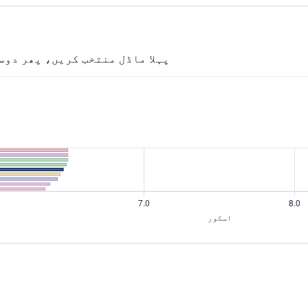
پہلا ماڈل منتخب کریں، پھر دوس