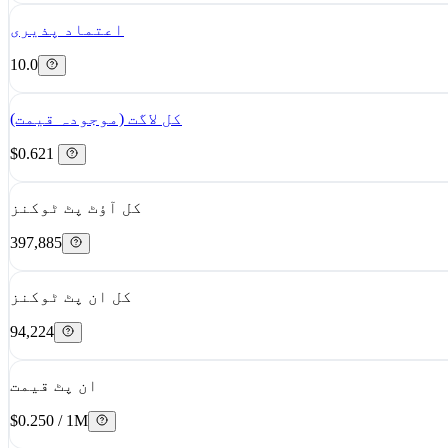
اعتماد پذیری
10.0
کل لاگت (موجودہ قیمت)
$0.621
کل آؤٹ پٹ ٹوکنز
397,885
کل ان پٹ ٹوکنز
94,224
ان پٹ قیمت
$0.250 / 1M