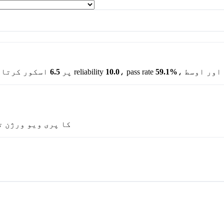
59.1%
، pass rate
10.0
پر ہے۔ اس کی reliability
AI BENCHY پر
6.5
اسکور کرتا 
کا پری ویو ورژن ت