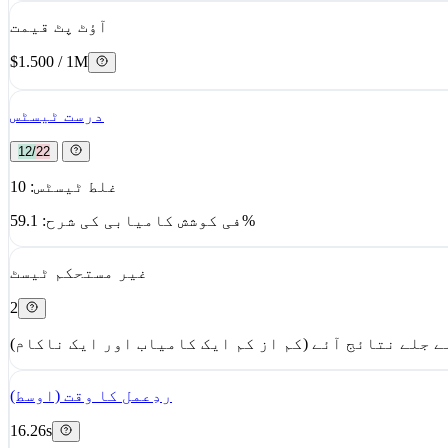
آؤٹ پٹ قیمت
$1.500 / 1M
درست ٹیسٹس
12/22
غلط ٹیسٹس: 10
فی کوشش کامیابی کی شرح: 59.1%
غیر مستحکم ٹیسٹ
2
ردِعمل کا وقت (اوسط)
16.26s