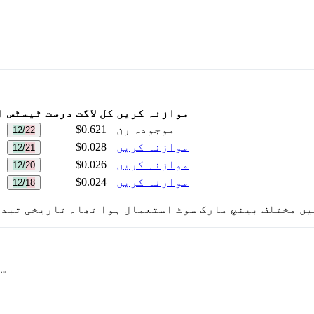
موازنہ کریں
کل لاگت
درست ٹیسٹس
ا
موجودہ رن
$0.621
12/22
موازنہ کریں
$0.028
12/21
موازنہ کریں
$0.026
12/20
موازنہ کریں
$0.024
12/18
یں مختلف بینچ مارک سوٹ استعمال ہوا تھا۔ تاریخی تبدی
er