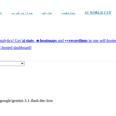
AI WORLD CUP
نمائشیں
چارٹس
موازنہ کریں
لی
alytics!
Get 📊
stats
, 🔥
heatmaps
and 👀
recordings
in one self-host
f-hosted dashboard!
google/gemini-3.1-flash-lite::low