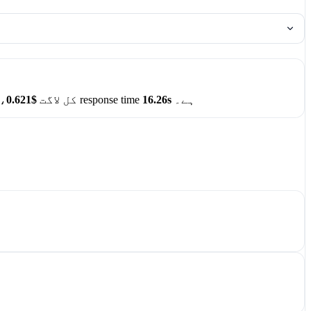
ہے۔
16.26s
، اور اوسط response time
، کل لاگت
$0.621