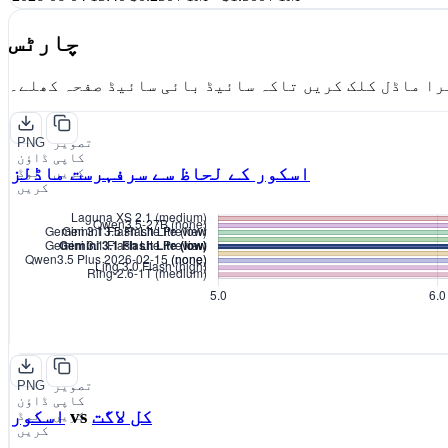
چارٹس
را ماڈل کلک کریں تاکہ سائیڈ بائی سائیڈ صفحہ کھلے۔
تصویر
PNG
کاپی
ڈاؤن
اسکور کے لحاظ سے سرفہرست ماڈلز
کریں
لوڈ
کریں
تصویر
PNG
کاپی
ڈاؤن
کل لاگت
vs
اسکور
کریں
لوڈ
کریں