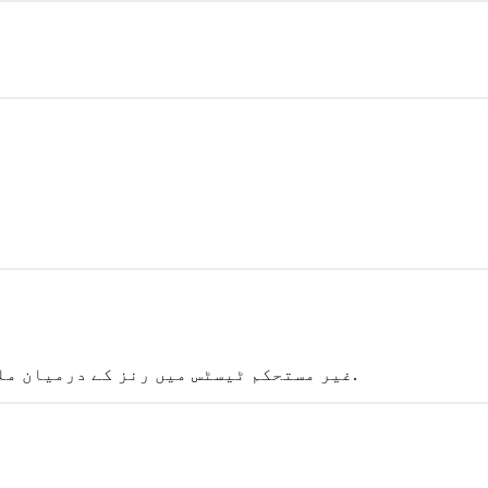
غیر مستحکم ٹیسٹس میں رنز کے درمیان ملے جلے نتائج آئے (کم از کم ایک کامیاب اور ایک ناکام).