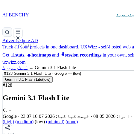
AI BENCHY
ڈر بورڈ
Advertise here
AD
نیویگیشن
Track all your projects in one dashboard.
UXWizz - self-hosted web an
Get 📊
stats
, 🔥
heatmaps
and 🎥
session recordings
in your own, sel
uxwizz.com
Gemini 3.1 Flash Lite
→
لیڈر بورڈ
Gemini 3.1 Flash Lite
(low)
#128
Gemini 3.1 Flash Lite
·
اجرا: 2026-05-08
·
ٹیسٹ کیا گیا: 2026-07-16 23:07
·
Google
(high)
(medium)
(low)
(minimal)
(none)
شیئر