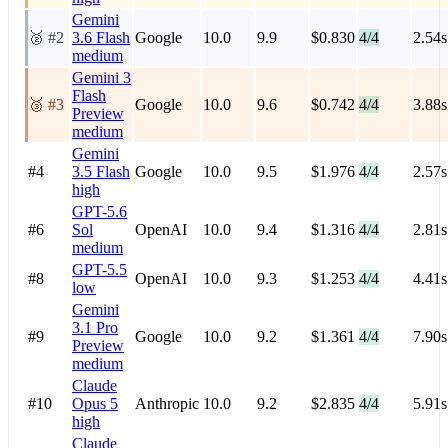
Gemini
🥈 #2
3.6 Flash
Google
10.0
9.9
$0.830
4/4
2.54s
medium
Gemini 3
Flash
🥉 #3
Google
10.0
9.6
$0.742
4/4
3.88s
Preview
medium
Gemini
#4
3.5 Flash
Google
10.0
9.5
$1.976
4/4
2.57s
high
GPT-5.6
#6
Sol
OpenAI
10.0
9.4
$1.316
4/4
2.81s
medium
GPT-5.5
#8
OpenAI
10.0
9.3
$1.253
4/4
4.41s
low
Gemini
3.1 Pro
#9
Google
10.0
9.2
$1.361
4/4
7.90s
Preview
medium
Claude
#10
Opus 5
Anthropic
10.0
9.2
$2.835
4/4
5.91s
high
Claude