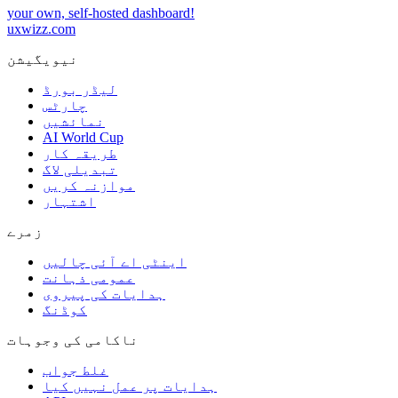
your own, self-hosted dashboard!
uxwizz.com
نیویگیشن
لیڈر بورڈ
چارٹس
نمائشیں
AI World Cup
طریقہ کار
تبدیلی لاگ
موازنہ کریں
اشتہار
زمرے
اینٹی اے آئی چالیں
عمومی ذہانت
ہدایات کی پیروی
کوڈنگ
ناکامی کی وجوہات
غلط جواب
ہدایات پر عمل نہیں کیا