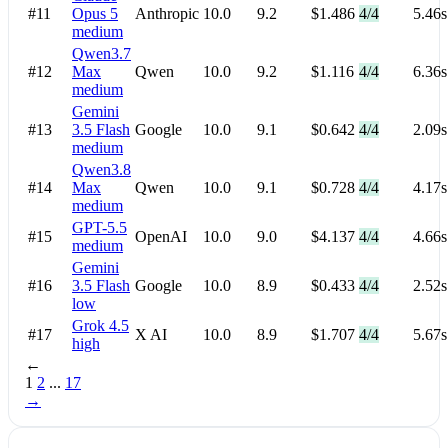
#11
Opus 5
Anthropic
10.0
9.2
$1.486
4/4
5.46s
medium
Qwen3.7
#12
Max
Qwen
10.0
9.2
$1.116
4/4
6.36s
medium
Gemini
#13
3.5 Flash
Google
10.0
9.1
$0.642
4/4
2.09s
medium
Qwen3.8
#14
Max
Qwen
10.0
9.1
$0.728
4/4
4.17s
medium
GPT-5.5
#15
OpenAI
10.0
9.0
$4.137
4/4
4.66s
medium
Gemini
#16
3.5 Flash
Google
10.0
8.9
$0.433
4/4
2.52s
low
Grok 4.5
#17
X AI
10.0
8.9
$1.707
4/4
5.67s
high
←
1
2
...
17
→