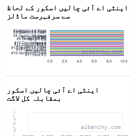
اینٹی اے آئی چالیں اسکور کے لحاظ
سے سرفہرست ماڈلز
اینٹی اے آئی چالیں اسکور
بمقابلہ کل لاگت