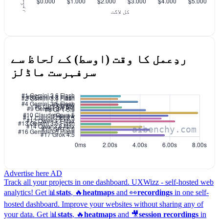
ردِعمل کا وقت (اوسط) کے لحاظ سے
سرفہرست ماڈلز
Advertise here
AD
Track all your projects in one dashboard.
UXWizz - self-hosted web
analytics!
Get 📊
stats
, 🔥
heatmaps
and 👀
recordings
in one self-
hosted dashboard.
Improve your websites without sharing any of
your data. Get 📊
stats
, 🔥
heatmaps
and 🎥
session recordings
in