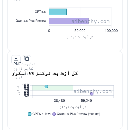
تصویر
PNG
کاپی
ڈاؤن
اسکور vs کل آؤٹ پٹ ٹوکنز
کریں
لوڈ
کریں