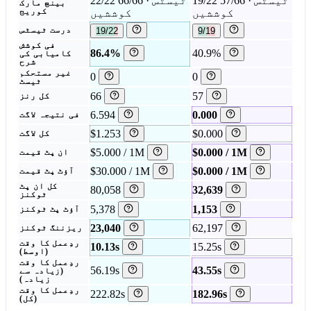
19/22 ٹیسٹس · 57/66
22/22 ٹیسٹس · 66/66
بینچ مارک
کوششیں
کوششیں
کوریج
9/19
19/22
درست ٹیسٹس
فی کوشش
86.4%
40.9%
کامیابی کی
شرح
غیر مستحکم
0
0
ٹیسٹ
66
57
کل رنز
6.594
0.000
فی نتیجہ لاگت
$1.253
$0.000
کل لاگت
$5.000 / 1M
$0.000 / 1M
ان پٹ قیمت
$30.000 / 1M
$0.000 / 1M
آؤٹ پٹ قیمت
کل ان پٹ
80,058
32,639
ٹوکنز
5,378
1,153
آؤٹ پٹ ٹوکنز
23,040
62,197
ریزننگ ٹوکنز
ردِعمل کا وقت
10.13s
15.25s
(اوسط)
ردِعمل کا وقت
56.19s
43.55s
(زیادہ سے
زیادہ)
ردِعمل کا وقت
222.82s
182.96s
(کل)