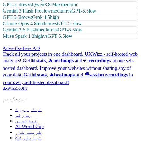
GPT-5.5
low
vs
Qwen3.8 Max
medium
Gemini 3 Flash Preview
medium
vs
GPT-5.5
low
GPT-5.5
low
vs
Grok 4.5
high
Claude Opus 4.8
medium
vs
GPT-5.5
low
Gemini 3.6 Flash
medium
vs
GPT-5.5
low
Muse Spark 1.2
high
vs
GPT-5.5
low
Advertise here
AD
Track all your projects in one dashboard.
UXWizz - self-hosted web
analytics!
Get 📊
stats
, 🔥
heatmaps
and 👀
recordings
in one self-
hosted dashboard.
Improve your websites without sharing any of
your data. Get 📊
stats
, 🔥
heatmaps
and 🎥
session recordings
in
your own, self-hosted dashboard!
uxwizz.com
نیویگیشن
لیڈر بورڈ
چارٹس
نمائشیں
AI World Cup
طریقہ کار
تبدیلی لاگ