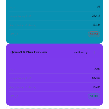
#8
درجہ
28,418
کل آؤٹ پٹ ٹوکنز
10.13s
ردِعمل کا وقت (اوسط)
$1.253
کل لاگت
▾
Qwen3.6 Plus Preview
medium
#209
درجہ
63,350
کل آؤٹ پٹ ٹوکنز
15.25s
ردِعمل کا وقت (اوسط)
$0.000
کل لاگت