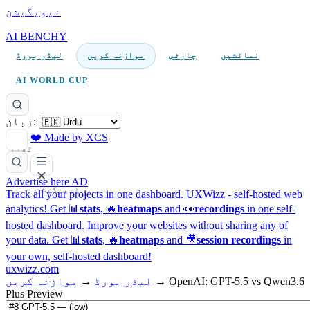
نیویگیشن
AI BENCHY
نمائشیں
چارٹس
موازنہ کریں
لیڈر بورڈ
AI WORLD CUP
زبان:
❤️ Made by XCS
تھیم
Advertise here
AD
نیویگیشن
Track all your projects in one dashboard.
UXWizz - self-hosted web
analytics!
Get 📊
stats
, 🔥
heatmaps
and 👀
recordings
in one self-
hosted dashboard.
Improve your websites without sharing any of
your data. Get 📊
stats
, 🔥
heatmaps
and 🎥
session recordings
in
your own, self-hosted dashboard!
uxwizz.com
OpenAI: GPT-5.5 vs Qwen3.6
→
لیڈر بورڈ
→
موازنہ کریں
Plus Preview