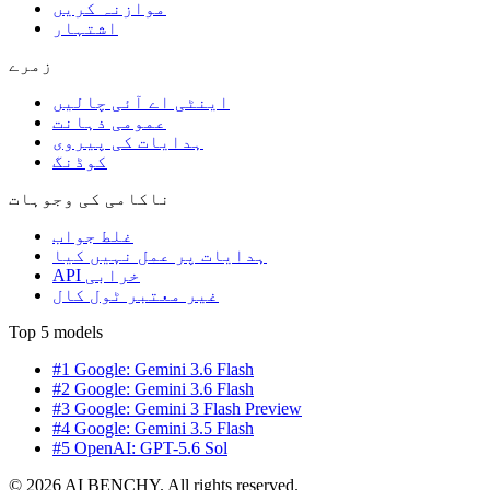
موازنہ کریں
اشتہار
زمرے
اینٹی اے آئی چالیں
عمومی ذہانت
ہدایات کی پیروی
کوڈنگ
ناکامی کی وجوہات
غلط جواب
ہدایات پر عمل نہیں کیا
API خرابی
غیر معتبر ٹول کال
Top 5 models
#1 Google: Gemini 3.6 Flash
#2 Google: Gemini 3.6 Flash
#3 Google: Gemini 3 Flash Preview
#4 Google: Gemini 3.5 Flash
#5 OpenAI: GPT-5.6 Sol
© 2026 AI BENCHY. All rights reserved.