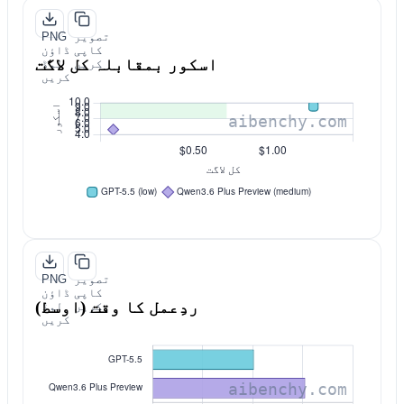
تصویر
PNG
کاپی
ڈاؤن
اسکور بمقابلہ کل لاگت
کریں
لوڈ
کریں
تصویر
PNG
کاپی
ڈاؤن
ردِعمل کا وقت (اوسط)
کریں
لوڈ
کریں