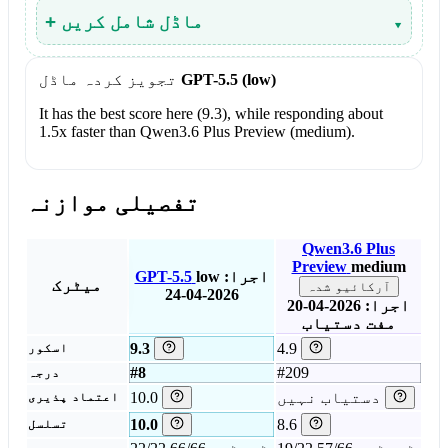
▾
+ ماڈل شامل کریں
GPT-5.5 (low)
تجویز کردہ ماڈل
It has the best score here (9.3), while responding about
1.5x faster than Qwen3.6 Plus Preview (medium).
تفصیلی موازنہ
Qwen3.6 Plus
Preview
medium
اجرا:
low
GPT-5.5
میٹرک
آرکائیو شدہ
2026-04-24
اجرا: 2026-04-20
مفت دستیاب
9.3
4.9
اسکور
#8
#209
درجہ
دستیاب نہیں
10.0
اعتماد پذیری
10.0
8.6
تسلسل