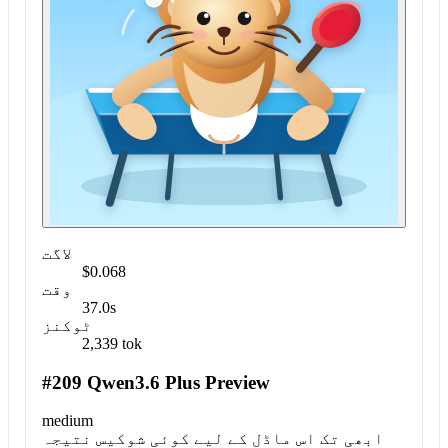
لاگت
$0.068
وقت
37.0s
ٹوکنز
2,339 tok
#209 Qwen3.6 Plus Preview
medium
ابھی تک اس ماڈل کے لیے کوئی شوکیس نتیجہ