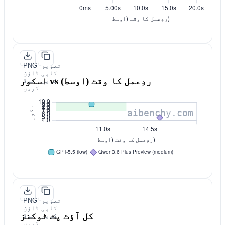
تصویر
PNG
کاپی
ڈاؤن
اسکور vs ردِعمل کا وقت (اوسط)
کریں
لوڈ
کریں
تصویر
PNG
کاپی
ڈاؤن
کل آؤٹ پٹ ٹوکنز
کریں
لوڈ
کریں