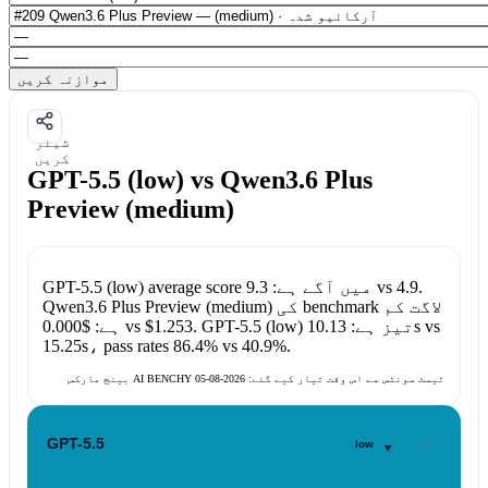
موازنہ کریں
شیئر
کریں
GPT-5.5 (low) vs Qwen3.6 Plus
Preview (medium)
.
4.9
vs
average score میں آگے ہے:
9.3
GPT-5.5 (low)
کی benchmark لاگت کم
Qwen3.6 Plus Preview (medium)
vs
10.13s
تیز ہے:
GPT-5.5 (low)
.
$1.253
vs
ہے:
$0.000
15.25s
، pass rates
86.4%
vs
40.9%
.
بینچ مارکس AI BENCHY ٹیسٹ سوئٹس سے اس وقت تیار کیے گئے:
2026-08-05
▾
GPT-5.5
low