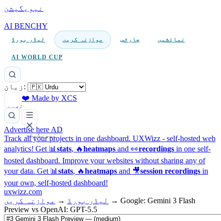
نیویگیشن
AI BENCHY
نمائشیں
چارٹس
موازنہ کریں
لیڈر بورڈ
AI WORLD CUP
زبان:
❤️ Made by XCS
تھیم
Advertise here
AD
نیویگیشن
Track all your projects in one dashboard.
UXWizz - self-hosted web
analytics!
Get 📊
stats
, 🔥
heatmaps
and 👀
recordings
in one self-
hosted dashboard.
Improve your websites without sharing any of
your data. Get 📊
stats
, 🔥
heatmaps
and 🎥
session recordings
in
your own, self-hosted dashboard!
uxwizz.com
Google: Gemini 3 Flash
→
لیڈر بورڈ
→
موازنہ کریں
Preview vs OpenAI: GPT-5.5