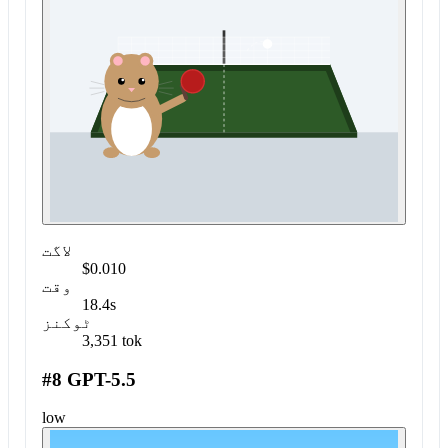
لاگت
$0.010
وقت
18.4s
ٹوکنز
3,351 tok
#8 GPT-5.5
low