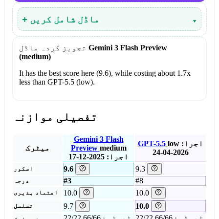
▾
+ ماڈل شامل کریں
Gemini 3 Flash Preview
تجویز کردہ ماڈل
(medium)
It has the best score here (9.6), while costing about 1.7x
less than GPT-5.5 (low).
تفصیلی موازنہ
Gemini 3 Flash
اجرا:
low
GPT-5.5
medium
Preview
میٹرک
2026-04-24
اجرا: 2025-12-17
9.6
9.3
اسکور
#3
#8
درجہ
10.0
10.0
اعتماد پذیری
9.7
10.0
تسلسل
22/22 ٹیسٹس · 66/66
22/22 ٹیسٹس · 66/66