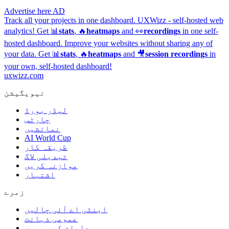
Advertise here
AD
Track all your projects in one dashboard.
UXWizz - self-hosted web
analytics!
Get 📊
stats
, 🔥
heatmaps
and 👀
recordings
in one self-
hosted dashboard.
Improve your websites without sharing any of
your data. Get 📊
stats
, 🔥
heatmaps
and 🎥
session recordings
in
your own, self-hosted dashboard!
uxwizz.com
نیویگیشن
لیڈر بورڈ
چارٹس
نمائشیں
AI World Cup
طریقہ کار
تبدیلی لاگ
موازنہ کریں
اشتہار
زمرے
اینٹی اے آئی چالیں
عمومی ذہانت
ہدایات کی پیروی