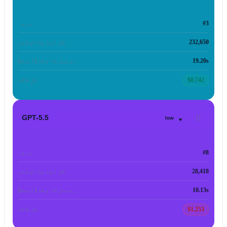
#3
درجہ
232,650
کل آؤٹ پٹ ٹوکنز
19.20s
ردِعمل کا وقت (اوسط)
$0.742
کل لاگت
▾
GPT-5.5
low
#8
درجہ
28,418
کل آؤٹ پٹ ٹوکنز
10.13s
ردِعمل کا وقت (اوسط)
$1.253
کل لاگت