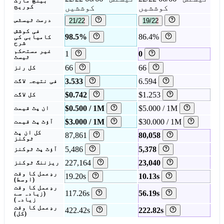
بینچ مارک
کوششیں
کوششیں
کوریج
19/22
21/22
درست ٹیسٹس
فی کوشش
98.5%
86.4%
کامیابی کی
شرح
غیر مستحکم
1
0
ٹیسٹ
66
66
کل رنز
3.533
6.594
فی نتیجہ لاگت
$0.742
$1.253
کل لاگت
$0.500 / 1M
$5.000 / 1M
ان پٹ قیمت
$3.000 / 1M
$30.000 / 1M
آؤٹ پٹ قیمت
کل ان پٹ
87,861
80,058
ٹوکنز
5,486
5,378
آؤٹ پٹ ٹوکنز
227,164
23,040
ریزننگ ٹوکنز
ردِعمل کا وقت
19.20s
10.13s
(اوسط)
ردِعمل کا وقت
117.26s
56.19s
(زیادہ سے
زیادہ)
ردِعمل کا وقت
422.42s
222.82s
(کل)