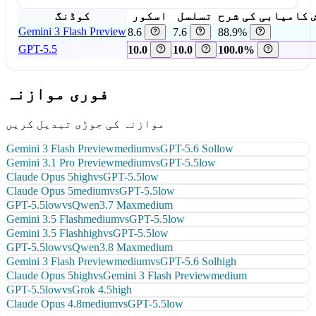
 کامیابی کی شرح
تسلسل
اسکور
کوڈنگ
Gemini 3 Flash Preview
8.6
7.6
88.9%
GPT-5.5
10.0
10.0
100.0%
فوری موازنہ
موازنہ کی جوڑی تبدیل کریں
Gemini 3 Flash Preview
medium
vs
GPT-5.6 Sol
low
Gemini 3.1 Pro Preview
medium
vs
GPT-5.5
low
Claude Opus 5
high
vs
GPT-5.5
low
Claude Opus 5
medium
vs
GPT-5.5
low
GPT-5.5
low
vs
Qwen3.7 Max
medium
Gemini 3.5 Flash
medium
vs
GPT-5.5
low
Gemini 3.5 Flash
high
vs
GPT-5.5
low
GPT-5.5
low
vs
Qwen3.8 Max
medium
Gemini 3 Flash Preview
medium
vs
GPT-5.6 Sol
high
Claude Opus 5
high
vs
Gemini 3 Flash Preview
medium
GPT-5.5
low
vs
Grok 4.5
high
Claude Opus 4.8
medium
vs
GPT-5.5
low