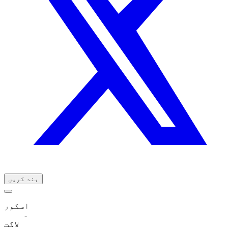
بند کریں
اسکور
-
لاگت