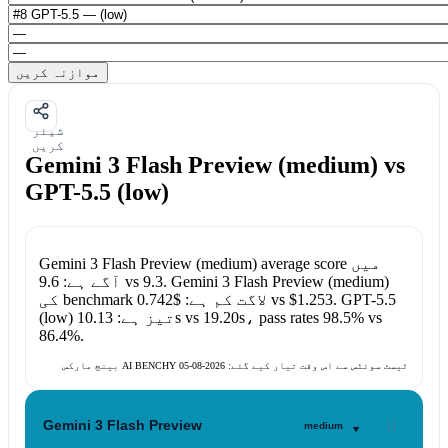
موازنہ کریں
شیئر
کریں
Gemini 3 Flash Preview (medium) vs
GPT-5.5 (low)
average score میں
Gemini 3 Flash Preview (medium)
Gemini 3 Flash Preview (medium)
.
9.3
vs
آگے ہے:
9.6
GPT-5.5
.
$1.253
vs
کی benchmark لاگت کم ہے:
$0.742
vs
98.5%
، pass rates
19.20s
vs
10.13s
تیز ہے:
(low)
86.4%
.
بینچ مارکس AI BENCHY ٹیسٹ سوئٹس سے اس وقت تیار کیے گئے:
2026-08-05
▾
Gemini 3 Flash Preview
medium