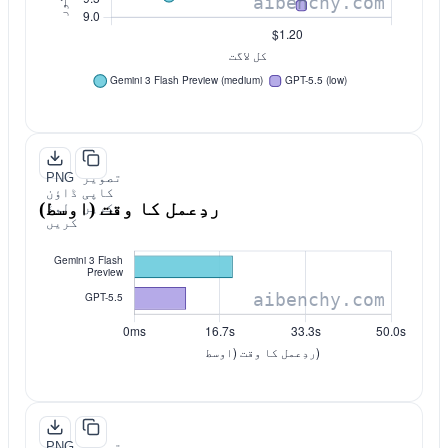
تصویر
PNG
کاپی
ڈاؤن
ردِعمل کا وقت (اوسط)
کریں
لوڈ
کریں
تصویر
PNG