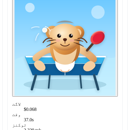
لاگت
$0.068
وقت
37.0s
ٹوکنز