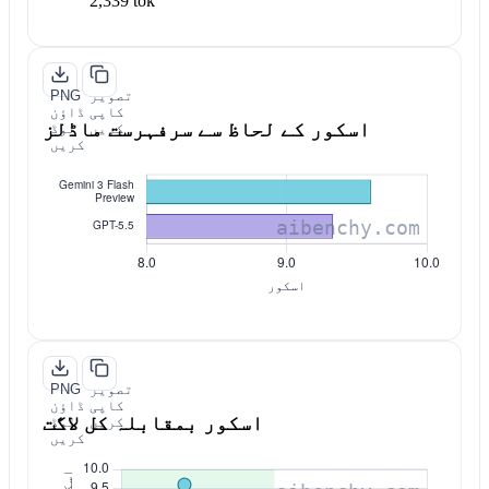
2,339 tok
تصویر
PNG
کاپی
ڈاؤن
اسکور کے لحاظ سے سرفہرست ماڈلز
کریں
لوڈ
کریں
تصویر
PNG
کاپی
ڈاؤن
اسکور بمقابلہ کل لاگت
کریں
لوڈ
کریں