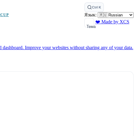
Ctrl K
Язык:
 CUP
❤️ Made by XCS
Тема
ed dashboard.
Improve your websites without sharing any of your data.