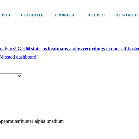
ЕРОВ
СРАВНИТЬ
ГРАФИКИ
ГАЛЕРЕЯ
AI WORLD
alytics!
Get 📊
stats
, 🔥
heatmaps
and 👀
recordings
in one self-host
f-hosted dashboard!
openrouter/hunter-alpha::medium