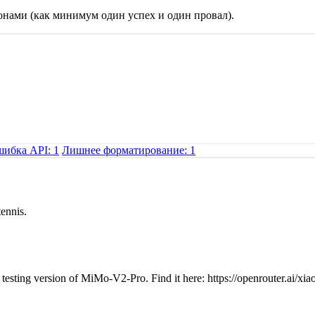
нами (как минимум один успех и один провал).
ибка API: 1
Лишнее форматирование: 1
tennis.
testing version of MiMo-V2-Pro. Find it here: https://openrouter.ai/x