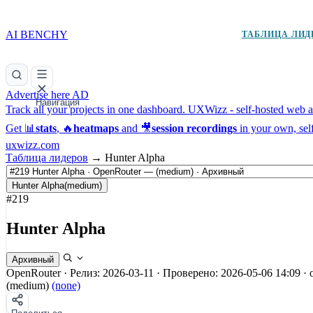
AI BENCHY
ТАБЛИЦА ЛИД
Advertise here
AD
Навигация
Track all your projects in one dashboard.
UXWizz - self-hosted web an
Get 📊
stats
, 🔥
heatmaps
and 🎥
session recordings
in your own, sel
uxwizz.com
Таблица лидеров
→
Hunter Alpha
Hunter Alpha
(medium)
#219
Hunter Alpha
Архивный
OpenRouter
·
Релиз: 2026-03-11
·
Проверено: 2026-05-06 14:09
·
(medium)
(none)