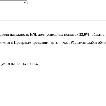
модели надежность
Н/Д
, доля успешных попыток
53.0%
, общая с
ляется в
Программирование
, где занимает
#1
; самая слабая обл
руется на новых тестах.