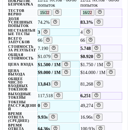
ПОКРЫТИЕ
БЕНЧМАРКА
попыток
попыток
ТЕСТОВ
15/22
16/22
ВЕРНО
ДОЛЯ
74.2%
83.3%
УСПЕШНЫХ
ПОПЫТОК
НЕСТАБИЛЬН
3
4
ЫЕ ТЕСТЫ
ВСЕГО
66
66
ЗАПУСКОВ
СТОИМОСТЬ
7.190
5.748
ЗА РЕЗУЛЬТАТ
ОБЩАЯ
$1.079
$0.920
СТОИМОСТЬ
$1.500 / 1M
$1.750 / 1M
ЦЕНА ВХОДА
ЦЕНА
$9.000 / 1M
$14.000 / 1M
ВЫХОДА
ОБЩЕЕ
ЧИСЛО
13,843
81,268
ВХОДНЫХ
ТОКЕНОВ
ВЫХОДНЫЕ
117,518
6,251
ТОКЕНЫ
ТОКЕНЫ
0
49,274
РАССУЖДЕНИ
Й
ВРЕМЯ
9.93s
16.96s
ОТВЕТА
(СРЕДНЕЕ)
ВРЕМЯ
64.36s
100.93s
ОТВЕТА