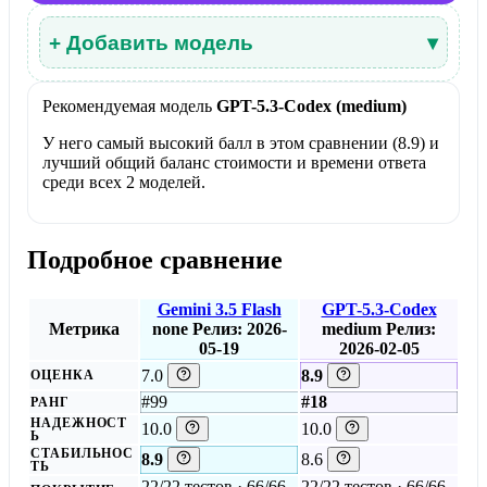
+ Добавить модель
▾
Рекомендуемая модель
GPT-5.3-Codex (medium)
У него самый высокий балл в этом сравнении (8.9) и
лучший общий баланс стоимости и времени ответа
среди всех 2 моделей.
Подробное сравнение
Gemini 3.5 Flash
GPT-5.3-Codex
Метрика
none
Релиз: 2026-
medium
Релиз:
05-19
2026-02-05
7.0
8.9
ОЦЕНКА
#99
#18
РАНГ
НАДЕЖНОСТ
10.0
10.0
Ь
СТАБИЛЬНОС
8.9
8.6
ТЬ
22/22 тестов · 66/66
22/22 тестов · 66/66