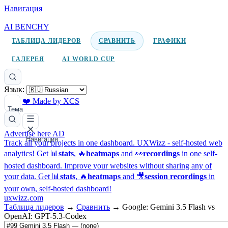
Навигация
AI BENCHY
ТАБЛИЦА ЛИДЕРОВ
СРАВНИТЬ
ГРАФИКИ
ГАЛЕРЕЯ
AI WORLD CUP
Язык:
❤️ Made by XCS
Тема
Advertise here
AD
Навигация
Track all your projects in one dashboard.
UXWizz - self-hosted web
analytics!
Get 📊
stats
, 🔥
heatmaps
and 👀
recordings
in one self-
hosted dashboard.
Improve your websites without sharing any of
your data. Get 📊
stats
, 🔥
heatmaps
and 🎥
session recordings
in
your own, self-hosted dashboard!
uxwizz.com
Таблица лидеров
→
Сравнить
→
Google: Gemini 3.5 Flash vs
OpenAI: GPT-5.3-Codex