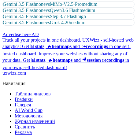
Gemini 3.5 Flash
none
vs
MiMo-V2.5-Pro
medium
Gemini 3.5 Flash
none
vs
Qwen3.6 Flash
medium
Gemini 3.5 Flash
none
vs
Step 3.7 Flash
high
Gemini 3.5 Flash
none
vs
Grok 4.20
medium
Advertise here
AD
Track all your projects in one dashboard.
UXWizz - self-hosted web
analytics!
Get 📊
stats
, 🔥
heatmaps
and 👀
recordings
in one self-
hosted dashboard.
Improve your websites without sharing any of
your data. Get 📊
stats
, 🔥
heatmaps
and 🎥
session recordings
in
your own, self-hosted dashboard!
uxwizz.com
Навигация
Таблица лидеров
Графики
Галерея
AI World Cup
Методология
Журнал изменений
Сравнить
Реклама