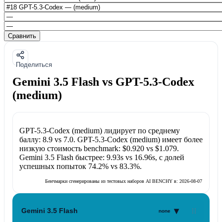
Сравнить
Поделиться
Gemini 3.5 Flash vs GPT-5.3-Codex
(medium)
GPT-5.3-Codex (medium)
лидирует по среднему
баллу:
8.9
vs
7.0
.
GPT-5.3-Codex (medium)
имеет более
низкую стоимость benchmark:
$0.920
vs
$1.079
.
Gemini 3.5 Flash
быстрее:
9.93s
vs
16.96s
, с долей
успешных попыток
74.2%
vs
83.3%
.
Бенчмарки сгенерированы из тестовых наборов AI BENCHY в:
2026-08-07
▾
Gemini 3.5 Flash
none