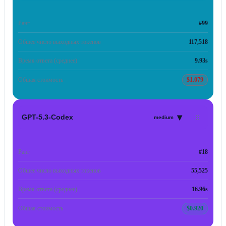
Ранг
#99
Общее число выходных токенов
117,518
Время ответа (среднее)
9.93s
Общая стоимость
$1.079
▾
GPT-5.3-Codex
medium
Ранг
#18
Общее число выходных токенов
55,525
Время ответа (среднее)
16.96s
Общая стоимость
$0.920