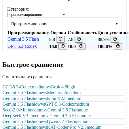
Категория:
Программирование
▾
Программирование
Оценка
Стабильность
Доля успешны
Gemini 3.5 Flash
8.8
7.8
88.9%
GPT-5.3-Codex
10.0
10.0
100.0%
Быстрое сравнение
Сменить пару сравнения
GPT-5.3-Codex
medium
vs
Grok 4.5
high
Gemini 3.5 Flash
none
vs
Mercury 2
medium
Gemini 3.5 Flash
none
vs
Kimi K2.5
medium
Gemini 3.5 Flash
low
vs
GPT-5.3-Codex
medium
Seed-2.0-Mini
medium
vs
Gemini 3.5 Flash
none
DeepSeek V3.2
medium
vs
Gemini 3.5 Flash
none
Gemini 3.5 Flash
none
vs
Qwen3.7 Flash
medium
Gemini 3.5 Flash
none
vs
KAT-Coder-Pro V2.5
medium