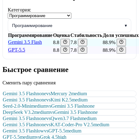
Категория:
Программирование
▾
Программирование
Оценка
Стабильность
Доля успешных
Gemini 3.5 Flash
8.8
7.8
88.9%
GPT-5.5
8.8
7.8
88.9%
Быстрое сравнение
Сменить пару сравнения
Gemini 3.5 Flash
none
vs
Mercury 2
medium
Gemini 3.5 Flash
none
vs
Kimi K2.5
medium
Seed-2.0-Mini
medium
vs
Gemini 3.5 Flash
none
DeepSeek V3.2
medium
vs
Gemini 3.5 Flash
none
Gemini 3.5 Flash
none
vs
Qwen3.7 Flash
medium
Gemini 3.5 Flash
none
vs
KAT-Coder-Pro V2.5
medium
Gemini 3.5 Flash
low
vs
GPT-5.5
medium
GPT-5.5
medium
vs
Grok 4.5
high