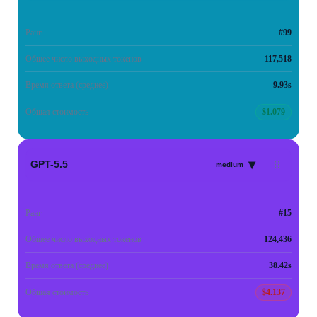
Ранг
#99
Общее число выходных токенов
117,518
Время ответа (среднее)
9.93s
Общая стоимость
$1.079
▾
GPT-5.5
medium
Ранг
#15
Общее число выходных токенов
124,436
Время ответа (среднее)
38.42s
Общая стоимость
$4.137