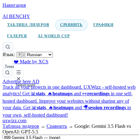
Навигация
AI BENCHY
ТАБЛИЦА ЛИДЕРОВ
СРАВНИТЬ
ГРАФИКИ
ГАЛЕРЕЯ
AI WORLD CUP
Язык:
❤️ Made by XCS
Тема
Advertise here
AD
Навигация
Track all your projects in one dashboard.
UXWizz - self-hosted web
analytics!
Get 📊
stats
, 🔥
heatmaps
and 👀
recordings
in one self-
hosted dashboard.
Improve your websites without sharing any of
your data. Get 📊
stats
, 🔥
heatmaps
and 🎥
session recordings
in
your own, self-hosted dashboard!
uxwizz.com
Таблица лидеров
→
Сравнить
→
Google: Gemini 3.5 Flash vs
OpenAI: GPT-5.5