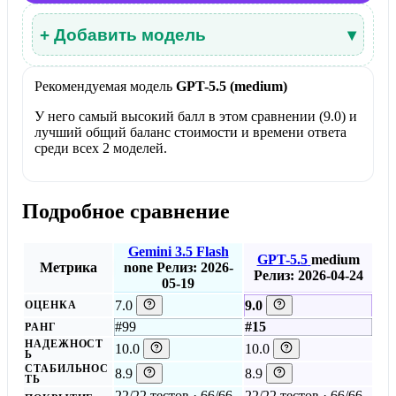
+ Добавить модель
▾
Рекомендуемая модель
GPT-5.5 (medium)
У него самый высокий балл в этом сравнении (9.0) и
лучший общий баланс стоимости и времени ответа
среди всех 2 моделей.
Подробное сравнение
Gemini 3.5 Flash
GPT-5.5
medium
Метрика
none
Релиз: 2026-
Релиз: 2026-04-24
05-19
7.0
9.0
ОЦЕНКА
#99
#15
РАНГ
НАДЕЖНОСТ
10.0
10.0
Ь
СТАБИЛЬНОС
8.9
8.9
ТЬ
22/22 тестов · 66/66
22/22 тестов · 66/66