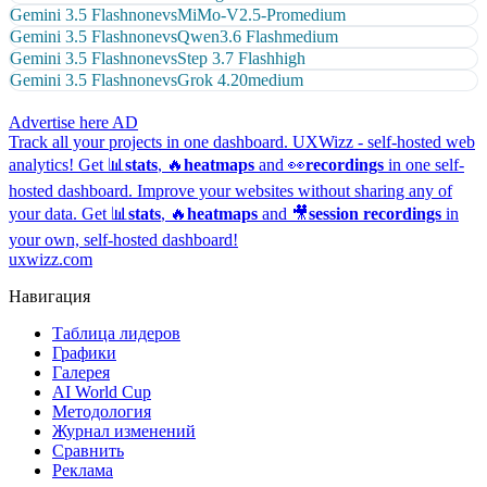
Gemini 3.5 Flash
none
vs
MiMo-V2.5-Pro
medium
Gemini 3.5 Flash
none
vs
Qwen3.6 Flash
medium
Gemini 3.5 Flash
none
vs
Step 3.7 Flash
high
Gemini 3.5 Flash
none
vs
Grok 4.20
medium
Advertise here
AD
Track all your projects in one dashboard.
UXWizz - self-hosted web
analytics!
Get 📊
stats
, 🔥
heatmaps
and 👀
recordings
in one self-
hosted dashboard.
Improve your websites without sharing any of
your data. Get 📊
stats
, 🔥
heatmaps
and 🎥
session recordings
in
your own, self-hosted dashboard!
uxwizz.com
Навигация
Таблица лидеров
Графики
Галерея
AI World Cup
Методология
Журнал изменений
Сравнить
Реклама