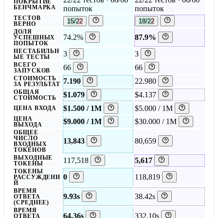
ПОКРЫТИЕ
БЕНЧМАРКА
попыток
попыток
ТЕСТОВ
15/22
18/22
ВЕРНО
ДОЛЯ
74.2%
87.9%
УСПЕШНЫХ
ПОПЫТОК
НЕСТАБИЛЬН
3
3
ЫЕ ТЕСТЫ
ВСЕГО
66
66
ЗАПУСКОВ
СТОИМОСТЬ
7.190
22.980
ЗА РЕЗУЛЬТАТ
ОБЩАЯ
$1.079
$4.137
СТОИМОСТЬ
$1.500 / 1M
$5.000 / 1M
ЦЕНА ВХОДА
ЦЕНА
$9.000 / 1M
$30.000 / 1M
ВЫХОДА
ОБЩЕЕ
ЧИСЛО
13,843
80,659
ВХОДНЫХ
ТОКЕНОВ
ВЫХОДНЫЕ
117,518
5,617
ТОКЕНЫ
ТОКЕНЫ
0
118,819
РАССУЖДЕНИ
Й
ВРЕМЯ
9.93s
38.42s
ОТВЕТА
(СРЕДНЕЕ)
ВРЕМЯ
64.36s
332.10s
ОТВЕТА