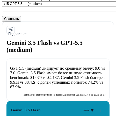
Сравнить
Поделиться
Gemini 3.5 Flash vs GPT-5.5
(medium)
GPT-5.5 (medium)
лидирует по среднему баллу:
9.0
vs
7.0
.
Gemini 3.5 Flash
имеет более низкую стоимость
benchmark:
$1.079
vs
$4.137
.
Gemini 3.5 Flash
быстрее:
9.93s
vs
38.42s
, с долей успешных попыток
74.2%
vs
87.9%
.
Бенчмарки сгенерированы из тестовых наборов AI BENCHY в:
2026-08-07
▾
Gemini 3.5 Flash
none